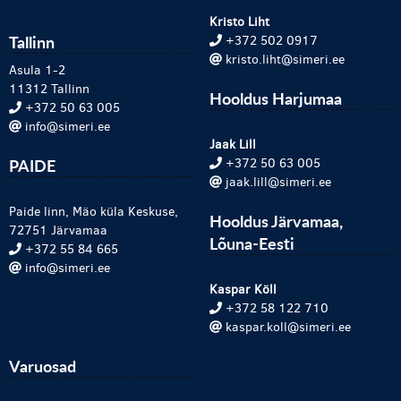
Kristo Liht
Tallinn
+372 502 0917
kristo.liht@simeri.ee
Asula 1-2
11312 Tallinn
Hooldus Harjumaa
+372 50 63 005
info@simeri.ee
Jaak Lill
PAIDE
+372 50 63 005
jaak.lill@simeri.ee
Paide linn, Mäo küla Keskuse,
Hooldus Järvamaa,
72751 Järvamaa
Lõuna-Eesti
+372 55 84 665
info@simeri.ee
Kaspar Köll
+372 58 122 710
kaspar.koll@simeri.ee
Varuosad