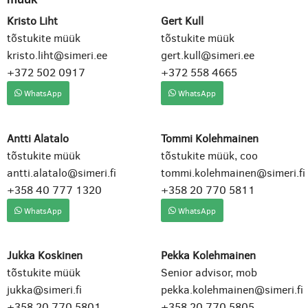
Kristo Liht
Gert Kull
tõstukite müük
tõstukite müük
kristo.liht@simeri.ee
gert.kull@simeri.ee
+372 502 0917
+372 558 4665
WhatsApp
WhatsApp
Antti Alatalo
Tommi Kolehmainen
tõstukite müük
tõstukite müük, coo
antti.alatalo@simeri.fi
tommi.kolehmainen@simeri.fi
+358 40 777 1320
+358 20 770 5811
WhatsApp
WhatsApp
Jukka Koskinen
Pekka Kolehmainen
tõstukite müük
Senior advisor, mob
jukka@simeri.fi
pekka.kolehmainen@simeri.fi
+358 20 770 5801
+358 20 770 5805