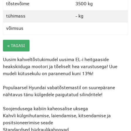
tõstevõime
3500 kg
tühimass
- kg
võimsus
« TAGASI
Uusim kahveltõstukimudel uusima EL-i heitgaaside
heakskiiduga mootori ja tõeliselt hea varustusega! Uue
mudeli kütusekulu on paranenud kuni 13%!
Populaarsel Hyundai vabatõstemastil on suurepärane
nähtavus tänu külgedele paigutatud silindritele!
Soojendusega kabiin kaheosalise uksega
Kahvli külgnihutamise, laiendamise, kitsendamise ja
positsioneerimise seade
Standardsed hüdraulikahoovad