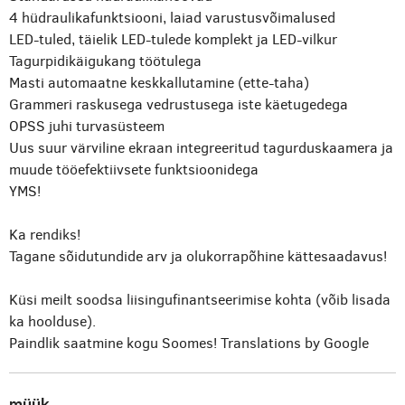
4 hüdraulikafunktsiooni, laiad varustusvõimalused
LED-tuled, täielik LED-tulede komplekt ja LED-vilkur
Tagurpidikäigukang töötulega
Masti automaatne keskkallutamine (ette-taha)
Grammeri raskusega vedrustusega iste käetugedega
OPSS juhi turvasüsteem
Uus suur värviline ekraan integreeritud tagurduskaamera ja
muude tööefektiivsete funktsioonidega
YMS!
Ka rendiks!
Tagane sõidutundide arv ja olukorrapõhine kättesaadavus!
Küsi meilt soodsa liisingufinantseerimise kohta (võib lisada
ka hoolduse).
Paindlik saatmine kogu Soomes!
Translations by Google
müük