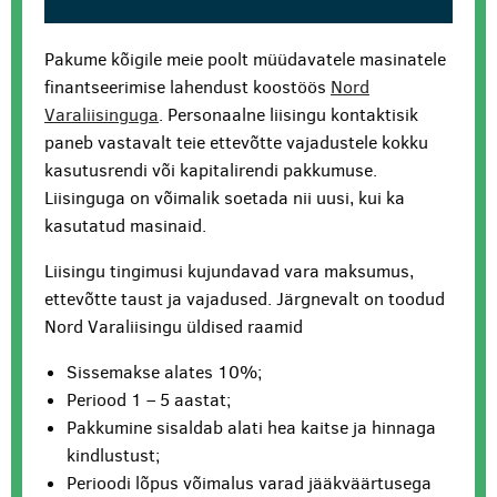
Pakume kõigile meie poolt müüdavatele masinatele
finantseerimise lahendust koostöös
Nord
Varaliisinguga
. Personaalne liisingu kontaktisik
paneb vastavalt teie ettevõtte vajadustele kokku
kasutusrendi või kapitalirendi pakkumuse.
Liisinguga on võimalik soetada nii uusi, kui ka
kasutatud masinaid.
Liisingu tingimusi kujundavad vara maksumus,
ettevõtte taust ja vajadused. Järgnevalt on toodud
Nord Varaliisingu üldised raamid
Sissemakse alates 10%;
Periood 1 – 5 aastat;
Pakkumine sisaldab alati hea kaitse ja hinnaga
kindlustust;
Perioodi lõpus võimalus varad jääkväärtusega