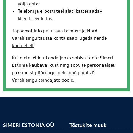
välja osta;
Telefoni ja e-posti teel alati kättesaadav
klienditeenindus.
Täpsemat info pakutava teenuse ja Nord
Varaliisingu tausta kohta saab lugeda nende
kodulehelt
.
Kui olete leidnud enda jaoks sobiva toote Simeri
Estonia kaubavalikust ning soovite personaalset
pakkumist pöörduge meie müügijuhi või
Varaliisingu esindajate
poole.
SIMERI ESTONIA OÜ
Tõstukite müük