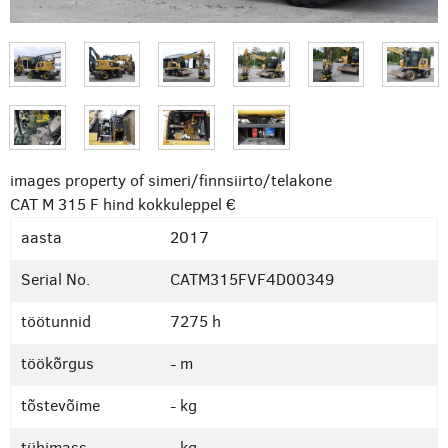
images property of simeri/finnsiirto/telakone
CAT M 315 F
hind kokkuleppel €
aasta
2017
Serial No.
CATM315FVF4D00349
töötunnid
7275 h
töökõrgus
- m
tõstevõime
- kg
tühimass
- kg