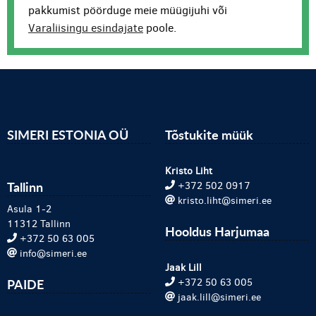
pakkumist pöörduge meie müügijuhi või
Varaliisingu esindajate
poole.
SIMERI ESTONIA OÜ
Tõstukite müük
Kristo Liht
Tallinn
+372 502 0917
kristo.liht@simeri.ee
Asula 1-2
11312 Tallinn
Hooldus Harjumaa
+372 50 63 005
info@simeri.ee
Jaak Lill
PAIDE
+372 50 63 005
jaak.lill@simeri.ee