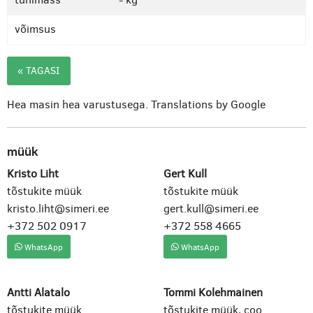
võimsus
« TAGASI
Hea masin hea varustusega.
Translations by Google
müük
Kristo Liht
Gert Kull
tõstukite müük
tõstukite müük
kristo.liht@simeri.ee
gert.kull@simeri.ee
+372 502 0917
+372 558 4665
WhatsApp
WhatsApp
Antti Alatalo
Tommi Kolehmainen
tõstukite müük
tõstukite müük, coo