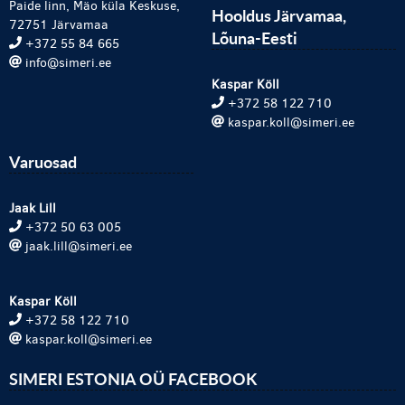
Paide linn, Mäo küla Keskuse,
Hooldus Järvamaa,
72751 Järvamaa
Lõuna-Eesti
+372 55 84 665
info@simeri.ee
Kaspar Köll
+372 58 122 710
kaspar.koll@simeri.ee
Varuosad
Jaak Lill
+372 50 63 005
jaak.lill@simeri.ee
Kaspar Köll
+372 58 122 710
kaspar.koll@simeri.ee
SIMERI ESTONIA OÜ FACEBOOK