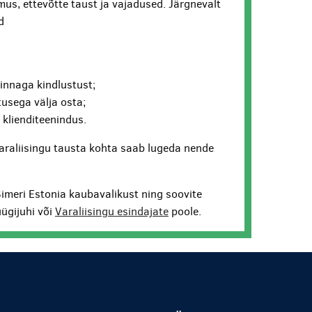
us, ettevõtte taust ja vajadused. Järgnevalt
d
hinnaga kindlustust;
usega välja osta;
v klienditeenindus.
araliisingu tausta kohta saab lugeda nende
Simeri Estonia kaubavalikust ning soovite
ügijuhi või
Varaliisingu esindajate
poole.