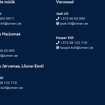
ite müük
Varuosad
t
Jaak Lill
502 0917
+372 50 63 005
.liht@simeri.ee
jaak.lill@simeri.ee
s Harjumaa
Kaspar Köll
+372 58 122 710
kaspar.koll@simeri.ee
50 63 005
ill@simeri.ee
 Järvamaa, Lõuna-Eesti
öll
58 122 710
.koll@simeri.ee