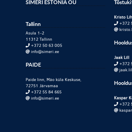
SIMERI ESTONIA OÜ
Tõstuk
Kristo Lih
Tallinn
+372 
kristo
Asula 1-2
11312 Tallinn
Hooldu
+372 50 63 005
info@simeri.ee
Jaak Lill
PAIDE
+372 
jaak.l
Paide linn, Mäo küla Keskuse,
Hooldus
72751 Järvamaa
+372 55 84 665
Kaspar K
info@simeri.ee
+372 
kaspar