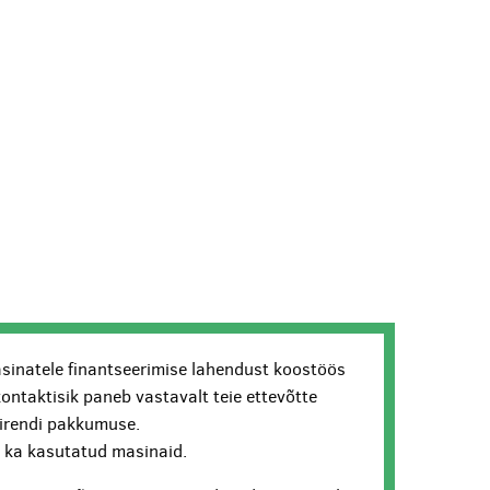
sinatele finantseerimise lahendust koostöös
kontaktisik paneb vastavalt teie ettevõtte
lirendi pakkumuse.
ui ka kasutatud masinaid.