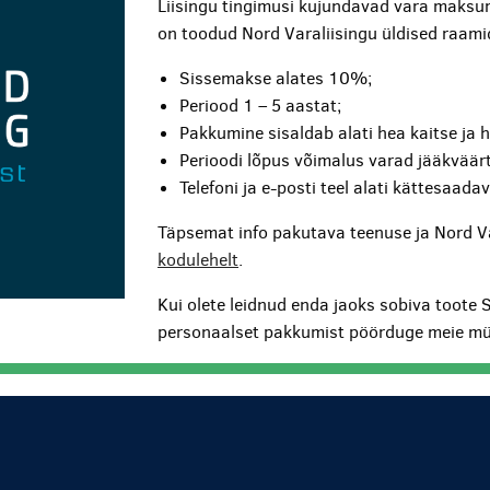
Liisingu tingimusi kujundavad vara maksum
on toodud Nord Varaliisingu üldised raami
Sissemakse alates 10%;
Periood 1 – 5 aastat;
Pakkumine sisaldab alati hea kaitse ja 
Perioodi lõpus võimalus varad jääkväärt
Telefoni ja e-posti teel alati kättesaada
Täpsemat info pakutava teenuse ja Nord V
kodulehelt
.
Kui olete leidnud enda jaoks sobiva toote 
personaalset pakkumist pöörduge meie mü