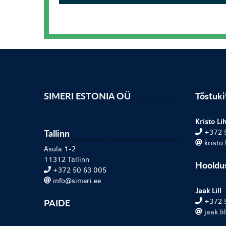
SIMERI ESTONIA OÜ
Tõstuk
Kristo Lih
Tallinn
+372 
kristo
Asula 1-2
11312 Tallinn
Hooldu
+372 50 63 005
info@simeri.ee
Jaak Lill
PAIDE
+372 
jaak.l