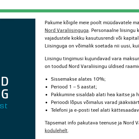
Pakume kõigile meie poolt müüdavatele ma
Nord Varaliisinguga
. Personaalne liisingu 
vajadustele kokku kasutusrendi või kapita
Liisinguga on võimalik soetada nii uusi, k
Liisingu tingimusi kujundavad vara maksum
on toodud Nord Varaliisingu üldised raami
Sissemakse alates 10%;
Periood 1 – 5 aastat;
Pakkumine sisaldab alati hea kaitse ja 
Perioodi lõpus võimalus varad jääkväärt
Telefoni ja e-posti teel alati kättesaada
Täpsemat info pakutava teenuse ja Nord V
kodulehelt
.