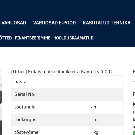
VARUOSAD
VARUOSAD E-POOD
KASUTATUD TEHNIKA
ÕTTED
FINANTSEERIMINE
HOOLDUSRAAMATUD
[Other] Erilaisia pikakiinnikkeitä Käytettyjä
0 €
aasta
-
Serial No.
K
töötunnid
- h
töökõrgus
- m
k
tõstevõime
- kg