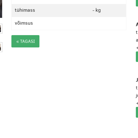
tühimass
- kg
võimsus
A
a
« TAGASI
j