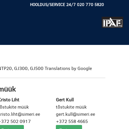
HOOLDUS/SERVICE 24/7 020 770 5820
NTP20, GJ300, GJ500
Translations by Google
müük
risto Liht
Gert Kull
tõstukite müük
tõstukite müük
risto.liht@simeri.ee
gert.kull@simeri.ee
+372 502 0917
+372 558 4665