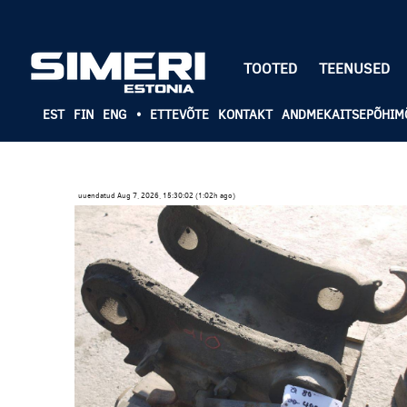
TOOTED
TEENUSED
EST
FIN
ENG
•
ETTEVÕTE
KONTAKT
ANDMEKAITSEPÕHIM
uuendatud Aug 7, 2026, 15:30:02 (1:02h ago)