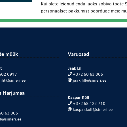
Kui olete leidnud enda jaoks sobiva toote 
personaalset pakkumist pöörduge meie mü
ite müük
Varuosad
t
Jaak Lill
502 0917
+372 50 63 005
.liht@simeri.ee
jaak.lill@simeri.ee
s Harjumaa
Kaspar Köll
+372 58 122 710
kaspar.koll@simeri.ee
50 63 005
ill@simeri.ee