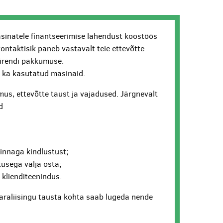
sinatele finantseerimise lahendust koostöös
kontaktisik paneb vastavalt teie ettevõtte
lirendi pakkumuse.
ui ka kasutatud masinaid.
us, ettevõtte taust ja vajadused. Järgnevalt
d
hinnaga kindlustust;
usega välja osta;
v klienditeenindus.
araliisingu tausta kohta saab lugeda nende