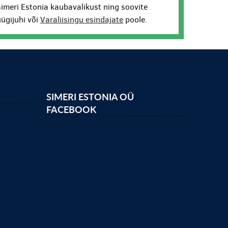
Simeri Estonia kaubavalikust ning soovite
ügijuhi või
Varaliisingu esindajate
poole.
SIMERI ESTONIA OÜ
FACEBOOK