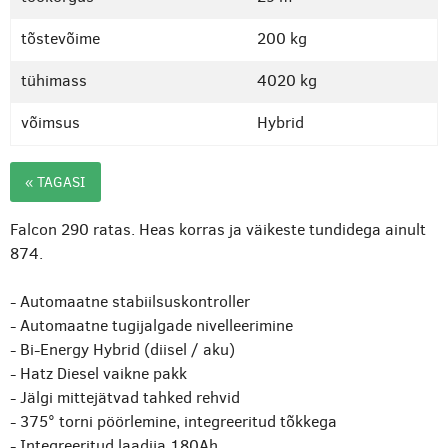
tõstevõime
200 kg
tühimass
4020 kg
võimsus
Hybrid
« TAGASI
Falcon 290 ratas. Heas korras ja väikeste tundidega ainult
874.
- Automaatne stabiilsuskontroller
- Automaatne tugijalgade nivelleerimine
- Bi-Energy Hybrid (diisel / aku)
- Hatz Diesel vaikne pakk
- Jälgi mittejätvad tahked rehvid
- 375° torni pöörlemine, integreeritud tõkkega
- Integreeritud laadija 180Ah