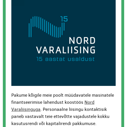
Pakume kõigile meie poolt müüdavatele masinatele
finantseerimise lahendust koostöös
Nord
Varaliisinguga
. Personaalne liisingu kontaktisik
paneb vastavalt teie ettevõtte vajadustele kokku
kasutusrendi või kapitalirendi pakkumuse.