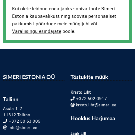
Kui olete leidnud enda jaoks sobiva toote Simeri
Estonia kaubavalikust ning soovite personaalset
pakkumist pöörduge meie müügijuhi või
Varaliisingu esindajate
poole.
SIMERI ESTONIA OÜ
Tõstukite müük
Kristo Liht
Tallinn
+372 502 0917
kristo.liht@simeri.ee
Asula 1-2
11312 Tallinn
Hooldus Harjumaa
+372 50 63 005
info@simeri.ee
Jaak Lill