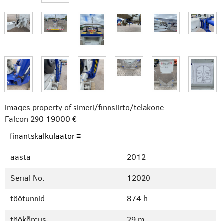
images property of simeri/finnsiirto/telakone
Falcon 290
19000 €
finantskalkulaator ≡
aasta
2012
Serial No.
12020
töötunnid
874 h
töökõrgus
29 m