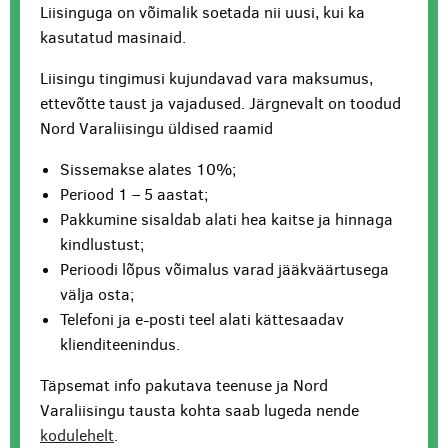
Liisinguga on võimalik soetada nii uusi, kui ka
kasutatud masinaid.
Liisingu tingimusi kujundavad vara maksumus,
ettevõtte taust ja vajadused. Järgnevalt on toodud
Nord Varaliisingu üldised raamid
Sissemakse alates 10%;
Periood 1 – 5 aastat;
Pakkumine sisaldab alati hea kaitse ja hinnaga
kindlustust;
Perioodi lõpus võimalus varad jääkväärtusega
välja osta;
Telefoni ja e-posti teel alati kättesaadav
klienditeenindus.
Täpsemat info pakutava teenuse ja Nord
Varaliisingu tausta kohta saab lugeda nende
kodulehelt
.