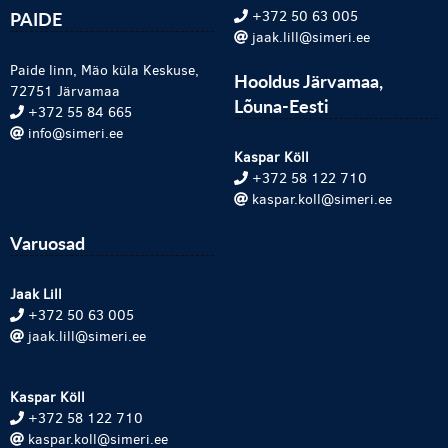
PAIDE
+372 50 63 005
jaak.lill@simeri.ee
Paide linn, Mäo küla Keskuse,
Hooldus Järvamaa,
72751 Järvamaa
Lõuna-Eesti
+372 55 84 665
info@simeri.ee
Kaspar Köll
+372 58 122 710
kaspar.koll@simeri.ee
Varuosad
Jaak Lill
+372 50 63 005
jaak.lill@simeri.ee
Kaspar Köll
+372 58 122 710
kaspar.koll@simeri.ee