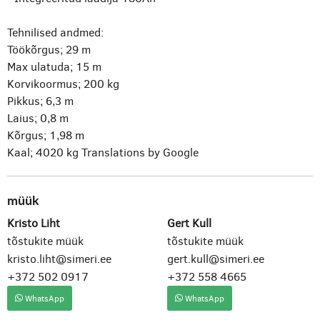
Tehnilised andmed:
Töökõrgus; 29 m
Max ulatuda; 15 m
Korvikoormus; 200 kg
Pikkus; 6,3 m
Laius; 0,8 m
Kõrgus; 1,98 m
Kaal; 4020 kg
Translations by Google
müük
Kristo Liht
Gert Kull
tõstukite müük
tõstukite müük
kristo.liht@simeri.ee
gert.kull@simeri.ee
+372 502 0917
+372 558 4665
WhatsApp
WhatsApp