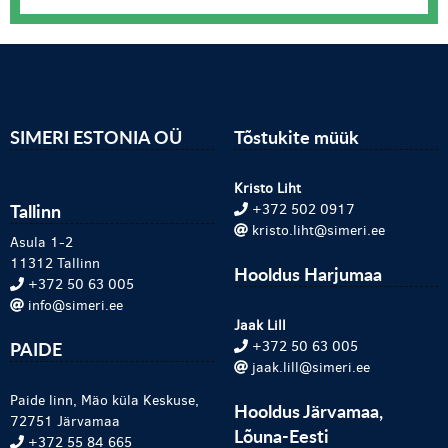
SIMERI ESTONIA OÜ
Tõstukite müük
Kristo Liht
Tallinn
+372 502 0917
kristo.liht@simeri.ee
Asula 1-2
11312 Tallinn
Hooldus Harjumaa
+372 50 63 005
info@simeri.ee
Jaak Lill
PAIDE
+372 50 63 005
jaak.lill@simeri.ee
Paide linn, Mäo küla Keskuse,
Hooldus Järvamaa,
72751 Järvamaa
Lõuna-Eesti
+372 55 84 665