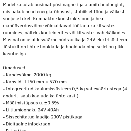
Mudel kasutab uusimat püsimagnetiga ajamitehnoloogiat,
mis pakub head energiatõhusust, stabiilset tööd ja väikest
soojuse teket. Kompaktne konstruktsioon ja hea
manööverdusvõime võimaldavad töötada ka kitsastes
ruumides, näiteks konteinerites või kitsastes vahekäikudes.
Masinal on usaldusväärne hüdraulika ja 24V elektrisüsteem.
Tõstukit on lihtne hooldada ja hooldada ning sellel on pikk
kasutusiga.
Omadused:
- Kandevõime: 2000 kg
- Kahvlid: 1150 mm × 570 mm
- Integreeritud kaalumissüsteem 0,5 kg vaheväärtustega (4
andurit, saab kaaluda ka ühte kasti)
- Mõõtmistäpsus u. ±0,5%
- Liitiumioonaku 24V 40Ah
- Sisseehitatud laadija 230V pistikuga
- Digitaalne infoekraan
- PU-rattad