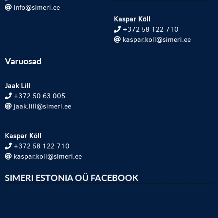
info@simeri.ee
Kaspar Köll
+372 58 122 710
kaspar.koll@simeri.ee
Varuosad
Jaak Lill
+372 50 63 005
jaak.lill@simeri.ee
Kaspar Köll
+372 58 122 710
kaspar.koll@simeri.ee
SIMERI ESTONIA OÜ FACEBOOK