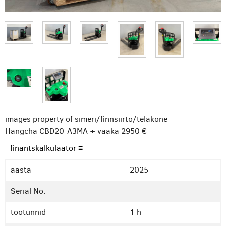
images property of simeri/finnsiirto/telakone
Hangcha CBD20-A3MA + vaaka
2950 €
finantskalkulaator ≡
aasta
2025
Serial No.
töötunnid
1 h