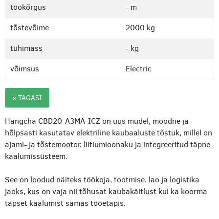
töökõrgus
- m
tõstevõime
2000 kg
tühimass
- kg
võimsus
Electric
« TAGASI
Hangcha CBD20-A3MA-ICZ on uus mudel, moodne ja
hõlpsasti kasutatav elektriline kaubaaluste tõstuk, millel on
ajami- ja tõstemootor, liitiumioonaku ja integreeritud täpne
kaalumissüsteem.
See on loodud näiteks töökoja, tootmise, lao ja logistika
jaoks, kus on vaja nii tõhusat kaubakäitlust kui ka koorma
täpset kaalumist samas tööetapis.