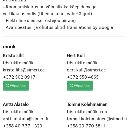
- Roomamiskiirus on võimalik ka käepidemega
vertikaalasendis (tihedad alad, vahekäigud)
- Elektriline ülemise tõstejõu piirang
- Avariipeatus- ja ohutuslülitid
Translations by Google
müük
Kristo Liht
Gert Kull
tõstukite müük
tõstukite müük
kristo.liht@simeri.ee
gert.kull@simeri.ee
+372 502 0917
+372 558 4665
WhatsApp
WhatsApp
Antti Alatalo
Tommi Kolehmainen
tõstukite müük
tõstukite müük, coo
antti.alatalo@simeri.fi
tommi.kolehmainen@simeri.fi
+358 40 777 1320
+358 20 770 5811