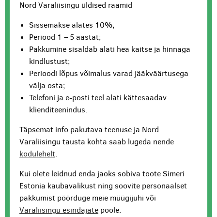
Nord Varaliisingu üldised raamid
Sissemakse alates 10%;
Periood 1 – 5 aastat;
Pakkumine sisaldab alati hea kaitse ja hinnaga
kindlustust;
Perioodi lõpus võimalus varad jääkväärtusega
välja osta;
Telefoni ja e-posti teel alati kättesaadav
klienditeenindus.
Täpsemat info pakutava teenuse ja Nord
Varaliisingu tausta kohta saab lugeda nende
kodulehelt
.
Kui olete leidnud enda jaoks sobiva toote Simeri
Estonia kaubavalikust ning soovite personaalset
pakkumist pöörduge meie müügijuhi või
Varaliisingu esindajate
poole.