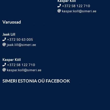
Kaspar Köll
+372 58 122 710
kaspar.koll@simeri.ee
Varuosad
Jaak Lill
+372 50 63 005
jaak.lill@simeri.ee
Kaspar Köll
+372 58 122 710
kaspar.koll@simeri.ee
SIMERI ESTONIA OÜ FACEBOOK