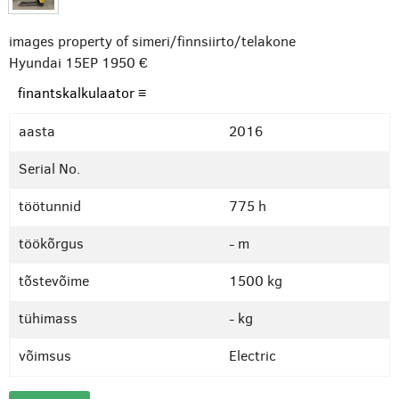
images property of simeri/finnsiirto/telakone
Hyundai 15EP
1950 €
finantskalkulaator ≡
aasta
2016
Serial No.
töötunnid
775 h
töökõrgus
- m
tõstevõime
1500 kg
tühimass
- kg
võimsus
Electric