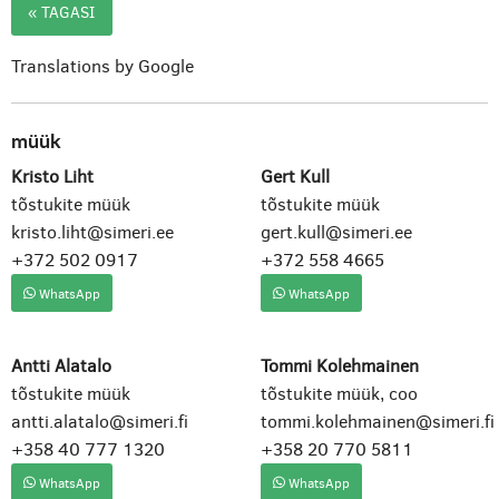
« TAGASI
Translations by Google
müük
Kristo Liht
Gert Kull
tõstukite müük
tõstukite müük
kristo.liht@simeri.ee
gert.kull@simeri.ee
+372 502 0917
+372 558 4665
WhatsApp
WhatsApp
Antti Alatalo
Tommi Kolehmainen
tõstukite müük
tõstukite müük, coo
antti.alatalo@simeri.fi
tommi.kolehmainen@simeri.fi
+358 40 777 1320
+358 20 770 5811
WhatsApp
WhatsApp