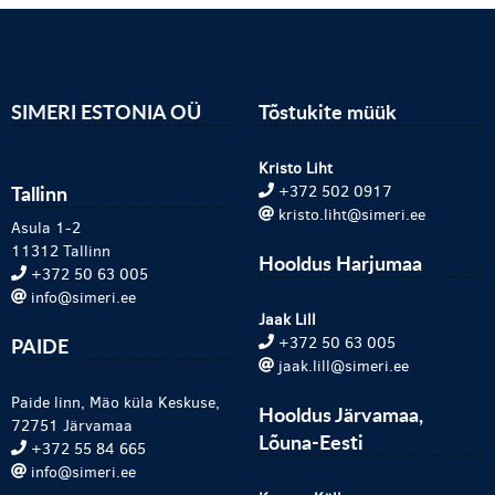
SIMERI ESTONIA OÜ
Tõstukite müük
Kristo Liht
Tallinn
+372 502 0917
kristo.liht@simeri.ee
Asula 1-2
11312 Tallinn
Hooldus Harjumaa
+372 50 63 005
info@simeri.ee
Jaak Lill
PAIDE
+372 50 63 005
jaak.lill@simeri.ee
Paide linn, Mäo küla Keskuse,
Hooldus Järvamaa,
72751 Järvamaa
Lõuna-Eesti
+372 55 84 665
info@simeri.ee