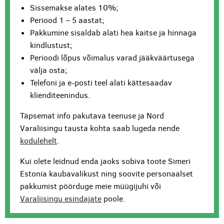
Sissemakse alates 10%;
Periood 1 – 5 aastat;
Pakkumine sisaldab alati hea kaitse ja hinnaga
kindlustust;
Perioodi lõpus võimalus varad jääkväärtusega
välja osta;
Telefoni ja e-posti teel alati kättesaadav
klienditeenindus.
Täpsemat info pakutava teenuse ja Nord
Varaliisingu tausta kohta saab lugeda nende
kodulehelt
.
Kui olete leidnud enda jaoks sobiva toote Simeri
Estonia kaubavalikust ning soovite personaalset
pakkumist pöörduge meie müügijuhi või
Varaliisingu esindajate
poole.