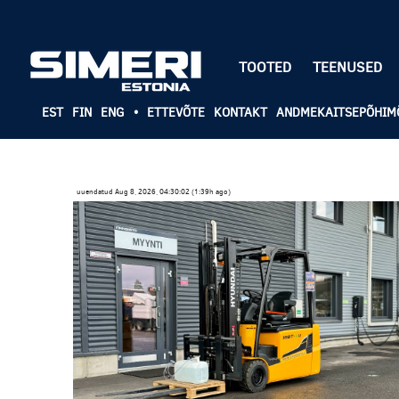
TOOTED
TEENUSED
EST
FIN
ENG
•
ETTEVÕTE
KONTAKT
ANDMEKAITSEPÕHIM
uuendatud Aug 8, 2026, 04:30:02 (1:39h ago)