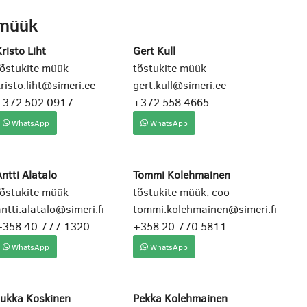
müük
risto Liht
Gert Kull
tõstukite müük
tõstukite müük
risto.liht@simeri.ee
gert.kull@simeri.ee
+372 502 0917
+372 558 4665
WhatsApp
WhatsApp
ntti Alatalo
Tommi Kolehmainen
tõstukite müük
tõstukite müük, coo
ntti.alatalo@simeri.fi
tommi.kolehmainen@simeri.fi
+358 40 777 1320
+358 20 770 5811
WhatsApp
WhatsApp
Jukka Koskinen
Pekka Kolehmainen