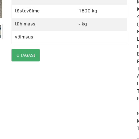
tõstevõime
1800 kg
tühimass
- kg
M
võimsus
L
« TAGASI
T
P
K