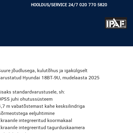
HOOLDUS/SERVICE 24/7 020 770 5820
uure jõudlusega, kulutõhus ja igakülgselt
varustatud Hyundai 18BT-9U, mudelaasta 2025
isaks standardvarustusele, sh:
OPSS juhi ohutussüsteem
4,7 m vabatõstemast kahe kesksilindriga
Sõrmeotstega eeljuhtimine
Ekraanile integreeritud koormakaal
Ekraanile integreeritud tagurduskaamera