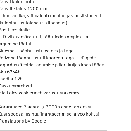
Kahvli külgnihutus
Kahvlite laius 1200 mm
4-hüdraulika, võimaldab muuhulgas positsioneeri
(külgnihutus-laiendus-kitsendus)
asti keskkalle
ED-vilkuv märgutuli, töötulede komplekt ja
tagumine töötuli
Bluespot tööohutustuled ees ja taga
Redzone tööohutustuli kaarega taga + külgedel
agurduskäepide tagumise piilari küljes koos tööga
Aku 625Ah
Laadija 12h
Täiskummrehvid
ildil olev veok erineb varustustasemest.
Garantiiaeg 2 aastat / 3000h enne tankimist.
üsi soodsa liisingufinantseerimise ja veo kohta!
Translations by Google