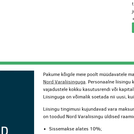
j
Pakume kõigile meie poolt müüdavatele ma
Nord Varaliisinguga
. Personaalne liisingu 
vajadustele kokku kasutusrendi või kapita
Liisinguga on võimalik soetada nii uusi, k
Liisingu tingimusi kujundavad vara maksum
on toodud Nord Varaliisingu üldised raami
Sissemakse alates 10%;