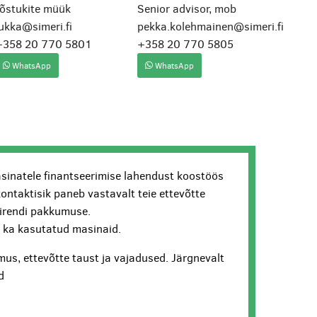
tõstukite müük
Senior advisor, mob
ukka@simeri.fi
pekka.kolehmainen@simeri.fi
+358 20 770 5801
+358 20 770 5805
WhatsApp
WhatsApp
sinatele finantseerimise lahendust koostöös
kontaktisik paneb vastavalt teie ettevõtte
lirendi pakkumuse.
ui ka kasutatud masinaid.
us, ettevõtte taust ja vajadused. Järgnevalt
d