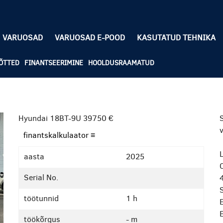
VARUOSAD
VARUOSAD E-POOD
KASUTATUD TEHNIKA
ÕTTED
FINANTSEERIMINE
HOOLDUSRAAMATUD
Hyundai 18BT-9U
39750 €
S
finantskalkulaator ≡
L
aasta
2025
Serial No.
töötunnid
1 h
töökõrgus
- m