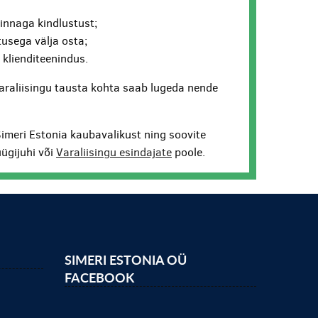
hinnaga kindlustust;
usega välja osta;
v klienditeenindus.
araliisingu tausta kohta saab lugeda nende
Simeri Estonia kaubavalikust ning soovite
ügijuhi või
Varaliisingu esindajate
poole.
SIMERI ESTONIA OÜ
FACEBOOK