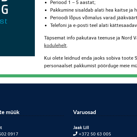
Periood 1 – 5 aastat;
Pakkumine sisaldab alati hea kaitse ja 
Perioodi lõpus võimalus varad jääkväärt
Telefoni ja e-posti teel alati kättesaada
Täpsemat info pakutava teenuse ja Nord V
kodulehelt
.
Kui olete leidnud enda jaoks sobiva toote 
personaalset pakkumist pöörduge meie mü
ite müük
Varuosad
t
Jaak Lill
502 0917
+372 50 63 005