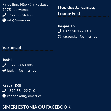
Paide linn, Mäo küla Keskuse,
Hooldus Järvamaa,
72751 Järvamaa
Lõuna-Eesti
+372 55 84 665
info@simeri.ee
Kaspar Köll
+372 58 122 710
kaspar.koll@simeri.ee
Varuosad
Jaak Lill
+372 50 63 005
jaak.lill@simeri.ee
Kaspar Köll
+372 58 122 710
kaspar.koll@simeri.ee
SIMERI ESTONIA OÜ FACEBOOK