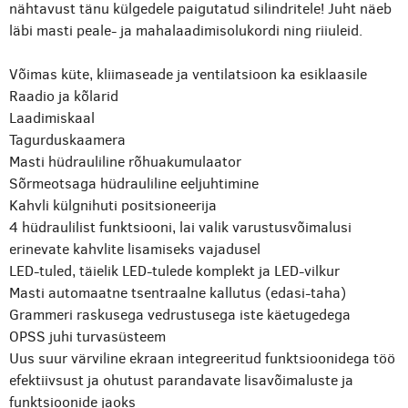
nähtavust tänu külgedele paigutatud silindritele! Juht näeb
läbi masti peale- ja mahalaadimisolukordi ning riiuleid.
Võimas küte, kliimaseade ja ventilatsioon ka esiklaasile
Raadio ja kõlarid
Laadimiskaal
Tagurduskaamera
Masti hüdrauliline rõhuakumulaator
Sõrmeotsaga hüdrauliline eeljuhtimine
Kahvli külgnihuti positsioneerija
4 hüdraulilist funktsiooni, lai valik varustusvõimalusi
erinevate kahvlite lisamiseks vajadusel
LED-tuled, täielik LED-tulede komplekt ja LED-vilkur
Masti automaatne tsentraalne kallutus (edasi-taha)
Grammeri raskusega vedrustusega iste käetugedega
OPSS juhi turvasüsteem
Uus suur värviline ekraan integreeritud funktsioonidega töö
efektiivsust ja ohutust parandavate lisavõimaluste ja
funktsioonide jaoks