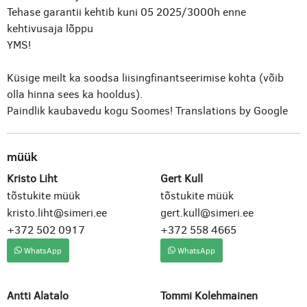
Tehase garantii kehtib kuni 05 2025/3000h enne
kehtivusaja lõppu
YMS!
Küsige meilt ka soodsa liisingfinantseerimise kohta (võib
olla hinna sees ka hooldus).
Paindlik kaubavedu kogu Soomes!
Translations by Google
müük
Kristo Liht
Gert Kull
tõstukite müük
tõstukite müük
kristo.liht@simeri.ee
gert.kull@simeri.ee
+372 502 0917
+372 558 4665
WhatsApp
WhatsApp
Antti Alatalo
Tommi Kolehmainen