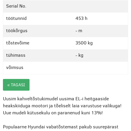
Serial No.
töötunnid
453 h
töökõrgus
- m
tõstevõime
3500 kg
tühimass
- kg
võimsus
« TAGASI
Uusim kahveltõstukimudel uusima EL-i heitgaaside
heakskiiduga mootori ja tõeliselt laia varustuse valikuga!
Uue mudeli kütusekulu on paranenud kuni 13%!
Populaarne Hyundai vabatõstemast pakub suurepärast