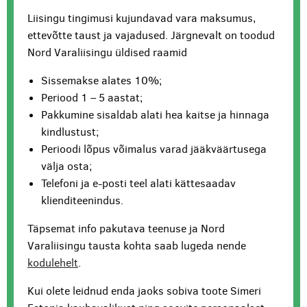
Liisingu tingimusi kujundavad vara maksumus,
ettevõtte taust ja vajadused. Järgnevalt on toodud
Nord Varaliisingu üldised raamid
Sissemakse alates 10%;
Periood 1 – 5 aastat;
Pakkumine sisaldab alati hea kaitse ja hinnaga
kindlustust;
Perioodi lõpus võimalus varad jääkväärtusega
välja osta;
Telefoni ja e-posti teel alati kättesaadav
klienditeenindus.
Täpsemat info pakutava teenuse ja Nord
Varaliisingu tausta kohta saab lugeda nende
kodulehelt
.
Kui olete leidnud enda jaoks sobiva toote Simeri