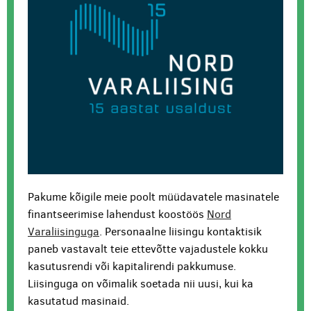
Pakume kõigile meie poolt müüdavatele masinatele
finantseerimise lahendust koostöös
Nord
Varaliisinguga
. Personaalne liisingu kontaktisik
paneb vastavalt teie ettevõtte vajadustele kokku
kasutusrendi või kapitalirendi pakkumuse.
Liisinguga on võimalik soetada nii uusi, kui ka
kasutatud masinaid.