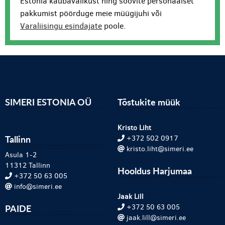
Estonia kaubavalikust ning soovite personaalset
pakkumist pöörduge meie müügijuhi või
Varaliisingu esindajate
poole.
SIMERI ESTONIA OÜ
Tõstukite müük
Kristo Liht
Tallinn
+372 502 0917
kristo.liht@simeri.ee
Asula 1-2
11312 Tallinn
Hooldus Harjumaa
+372 50 63 005
info@simeri.ee
Jaak Lill
PAIDE
+372 50 63 005
jaak.lill@simeri.ee