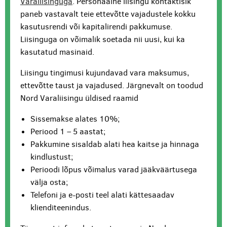
Varaliisinguga
. Personaalne liisingu kontaktisik
paneb vastavalt teie ettevõtte vajadustele kokku
kasutusrendi või kapitalirendi pakkumuse.
Liisinguga on võimalik soetada nii uusi, kui ka
kasutatud masinaid.
Liisingu tingimusi kujundavad vara maksumus,
ettevõtte taust ja vajadused. Järgnevalt on toodud
Nord Varaliisingu üldised raamid
Sissemakse alates 10%;
Periood 1 – 5 aastat;
Pakkumine sisaldab alati hea kaitse ja hinnaga
kindlustust;
Perioodi lõpus võimalus varad jääkväärtusega
välja osta;
Telefoni ja e-posti teel alati kättesaadav
klienditeenindus.