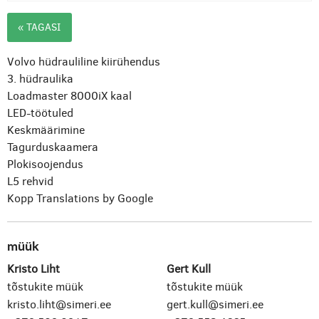
« TAGASI
Volvo hüdrauliline kiirühendus
3. hüdraulika
Loadmaster 8000iX kaal
LED-töötuled
Keskmäärimine
Tagurduskaamera
Plokisoojendus
L5 rehvid
Kopp
Translations by Google
müük
Kristo Liht
Gert Kull
tõstukite müük
tõstukite müük
kristo.liht@simeri.ee
gert.kull@simeri.ee