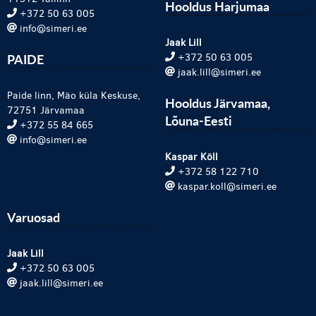
Hooldus Harjumaa
+372 50 63 005
info@simeri.ee
Jaak Lill
PAIDE
+372 50 63 005
jaak.lill@simeri.ee
Paide linn, Mäo küla Keskuse,
Hooldus Järvamaa,
72751 Järvamaa
Lõuna-Eesti
+372 55 84 665
info@simeri.ee
Kaspar Köll
+372 58 122 710
kaspar.koll@simeri.ee
Varuosad
Jaak Lill
+372 50 63 005
jaak.lill@simeri.ee