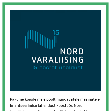
Pakume kõigile meie poolt müüdavatele masinatele
finantseerimise lahendust koostöös
Nord