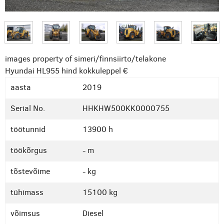
images property of simeri/finnsiirto/telakone
Hyundai HL955
hind kokkuleppel €
aasta
2019
Serial No.
HHKHW500KK0000755
töötunnid
13900 h
töökõrgus
- m
tõstevõime
- kg
tühimass
15100 kg
võimsus
Diesel