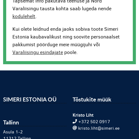
Täpsemat info pakutava teenuse ja Nord
Varaliisingu tausta kohta saab lugeda nende
kodulehelt
.
Kui olete leidnud enda jaoks sobiva toote Simeri
Estonia kaubavalikust ning soovite personaalset
pakkumist pöörduge meie müügijuhi või
Varaliisingu esindajate
poole.
SIMERI ESTONIA OÜ
Tõstukite müük
Kristo Liht
Tallinn
+372 502 0917
kristo.liht@simeri.ee
Asula 1-2
11312 Tallinn