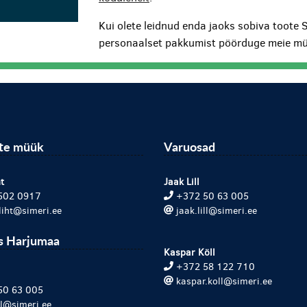
Kui olete leidnud enda jaoks sobiva toote 
personaalset pakkumist pöörduge meie mü
ite müük
Varuosad
t
Jaak Lill
502 0917
+372 50 63 005
.liht@simeri.ee
jaak.lill@simeri.ee
s Harjumaa
Kaspar Köll
+372 58 122 710
kaspar.koll@simeri.ee
50 63 005
ill@simeri.ee