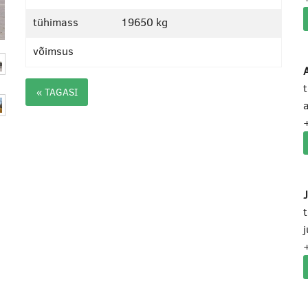
tühimass
19650 kg
võimsus
A
« TAGASI
a
j