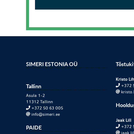
SIMERI ESTONIA OÜ
Tõstuk
Kristo Lih
Tallinn
+372 
kristo
Asula 1-2
11312 Tallinn
Hooldu
+372 50 63 005
info@simeri.ee
Jaak Lill
PAIDE
+372 
jaak.l