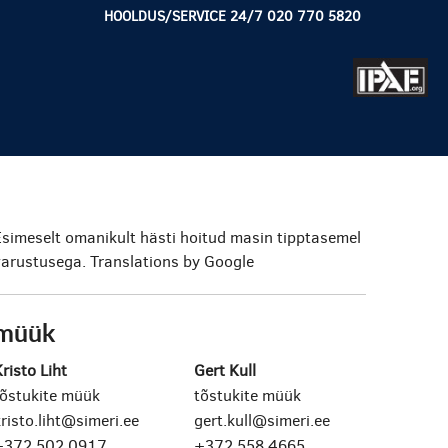
HOOLDUS/SERVICE 24/7 020 770 5820
Esimeselt omanikult hästi hoitud masin tipptasemel
varustusega.
Translations by Google
müük
risto Liht
Gert Kull
tõstukite müük
tõstukite müük
risto.liht@simeri.ee
gert.kull@simeri.ee
+372 502 0917
+372 558 4665