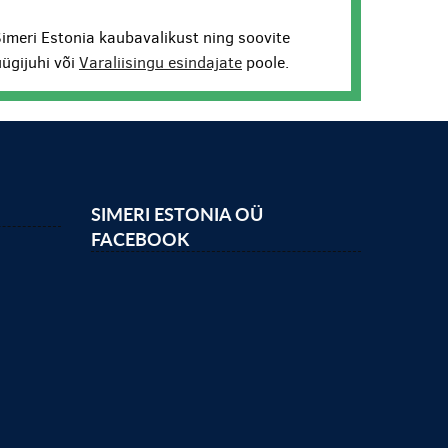
Simeri Estonia kaubavalikust ning soovite
ügijuhi või
Varaliisingu esindajate
poole.
SIMERI ESTONIA OÜ
FACEBOOK