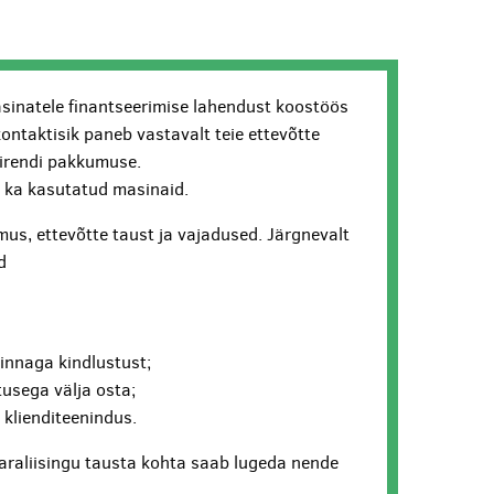
sinatele finantseerimise lahendust koostöös
kontaktisik paneb vastavalt teie ettevõtte
lirendi pakkumuse.
ui ka kasutatud masinaid.
us, ettevõtte taust ja vajadused. Järgnevalt
d
hinnaga kindlustust;
usega välja osta;
v klienditeenindus.
araliisingu tausta kohta saab lugeda nende