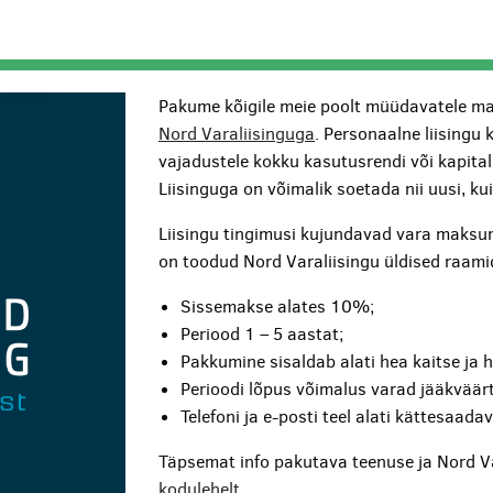
Pakume kõigile meie poolt müüdavatele ma
Nord Varaliisinguga
. Personaalne liisingu 
vajadustele kokku kasutusrendi või kapita
Liisinguga on võimalik soetada nii uusi, k
Liisingu tingimusi kujundavad vara maksum
on toodud Nord Varaliisingu üldised raami
Sissemakse alates 10%;
Periood 1 – 5 aastat;
Pakkumine sisaldab alati hea kaitse ja 
Perioodi lõpus võimalus varad jääkväärt
Telefoni ja e-posti teel alati kättesaada
Täpsemat info pakutava teenuse ja Nord V
kodulehelt
.