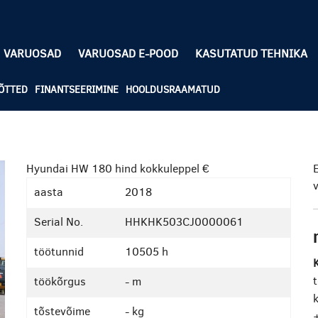
VARUOSAD
VARUOSAD E-POOD
KASUTATUD TEHNIKA
ÕTTED
FINANTSEERIMINE
HOOLDUSRAAMATUD
Hyundai HW 180
hind kokkuleppel €
aasta
2018
Serial No.
HHKHK503CJ0000061
töötunnid
10505 h
K
töökõrgus
- m
k
tõstevõime
- kg