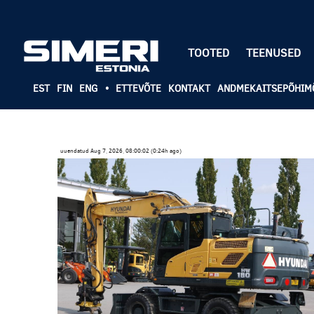
TOOTED
TEENUSED
EST
FIN
ENG
•
ETTEVÕTE
KONTAKT
ANDMEKAITSEPÕHIM
uuendatud Aug 7, 2026, 08:00:02 (0:24h ago)