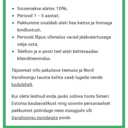
Sissemakse alates 10%;
Periood 1 – 5 aastat;
Pakkumine sisaldab alati hea kaitse ja hinnaga
kindlustust;
Perioodi lõpus võimalus varad jääkväärtusega
välja osta;
Telefoni ja e-posti teel alati kättesaadav
klienditeenindus.
Täpsemat info pakutava teenuse ja Nord
Varaliisingu tausta kohta saab lugeda nende
kodulehelt
.
Kui olete leidnud enda jaoks sobiva toote Simeri
Estonia kaubavalikust ning soovite personaalset
pakkumist pöörduge meie müügijuhi või
Varaliisingu esindajate
poole.