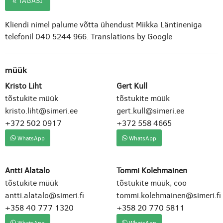
« TAGASI
Kliendi nimel palume võtta ühendust Miikka Läntineniga
telefonil 040 5244 966.
Translations by Google
müük
Kristo Liht
Gert Kull
tõstukite müük
tõstukite müük
kristo.liht@simeri.ee
gert.kull@simeri.ee
+372 502 0917
+372 558 4665
WhatsApp
WhatsApp
Antti Alatalo
Tommi Kolehmainen
tõstukite müük
tõstukite müük, coo
antti.alatalo@simeri.fi
tommi.kolehmainen@simeri.fi
+358 40 777 1320
+358 20 770 5811
WhatsApp
WhatsApp