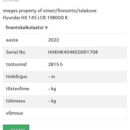
images property of simeri/finnsiirto/telakone
Hyundai HX 145 LCR
198000 €
finantskalkulaator ≡
aasta
2022
Serial No.
HHKHK404KE0001708
töötunnid
2815 h
töökõrgus
- m
tõstevõime
- kg
tühimass
- kg
võimsus