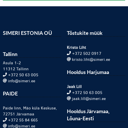
SIMERI ESTONIA OÜ
Tõstukite müük
Kristo Liht
Tallinn
+372 502 0917
kristo.liht@simeri.ee
Asula 1-2
11312 Tallinn
Hooldus Harjumaa
+372 50 63 005
info@simeri.ee
Jaak Lill
PAIDE
+372 50 63 005
jaak.lill@simeri.ee
Paide linn, Mäo küla Keskuse,
Hooldus Järvamaa,
72751 Järvamaa
Lõuna-Eesti
+372 55 84 665
info@simeri.ee