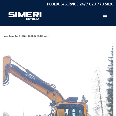
HOOLDUS/SERVICE 24/7 020 770 5820
uuendatud Aug 9, 2026, 03:30:02 (2:38h ago)