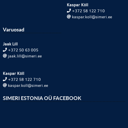
Kaspar Köll
+372 58 122 710
kaspar.koll@simeri.ee
Varuosad
Jaak Lill
+372 50 63 005
jaak.lill@simeri.ee
Kaspar Köll
+372 58 122 710
kaspar.koll@simeri.ee
SIMERI ESTONIA OÜ FACEBOOK