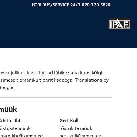
HOOLDUS/SERVICE 24/7 020 770 5820
eskujulikult hästi hoitud lühike saba koos kõigi
simeselt omanikult pärit lisadega.
Translations by
Google
müük
risto Liht
Gert Kull
tõstukite müük
tõstukite müük
risto.liht@simeri.ee
gert.kull@simeri.ee