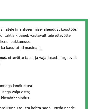
sinatele finantseerimise lahendust koostöös
kontaktisik paneb vastavalt teie ettevõtte
lirendi pakkumuse.
ui ka kasutatud masinaid.
us, ettevõtte taust ja vajadused. Järgnevalt
d
hinnaga kindlustust;
usega välja osta;
v klienditeenindus.
araliisingu tausta kohta saab lugeda nende