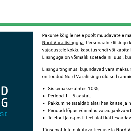
Pakume kõigile meie poolt müüdavatele ma
Nord Varaliisinguga
. Personaalne liisingu 
vajadustele kokku kasutusrendi või kapita
Liisinguga on võimalik soetada nii uusi, k
Liisingu tingimusi kujundavad vara maksum
on toodud Nord Varaliisingu üldised raami
Sissemakse alates 10%;
Periood 1 – 5 aastat;
Pakkumine sisaldab alati hea kaitse ja 
Perioodi lõpus võimalus varad jääkväärt
Telefoni ja e-posti teel alati kättesaada
Täpsemat info pakutava teenuse ja Nord V