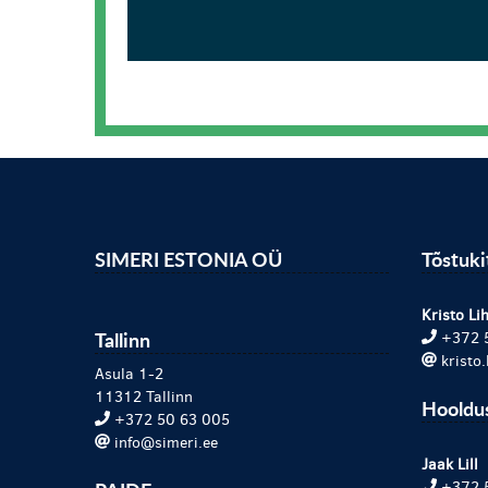
SIMERI ESTONIA OÜ
Tõstuk
Kristo Lih
Tallinn
+372 
kristo
Asula 1-2
11312 Tallinn
Hooldu
+372 50 63 005
info@simeri.ee
Jaak Lill
+372 