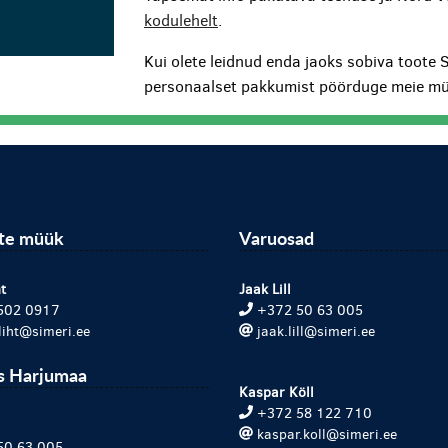
kodulehelt
.
Kui olete leidnud enda jaoks sobiva toote 
personaalset pakkumist pöörduge meie mü
ite müük
Varuosad
t
Jaak Lill
502 0917
+372 50 63 005
.liht@simeri.ee
jaak.lill@simeri.ee
s Harjumaa
Kaspar Köll
+372 58 122 710
kaspar.koll@simeri.ee
50 63 005