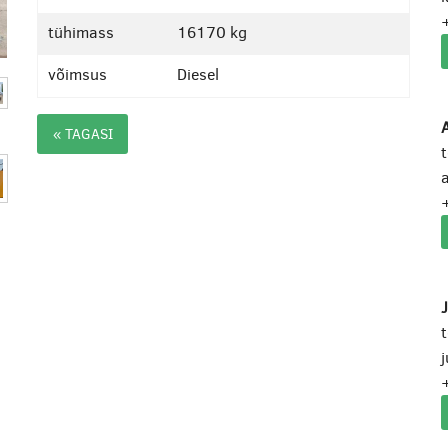
tühimass
16170 kg
võimsus
Diesel
A
« TAGASI
a
j