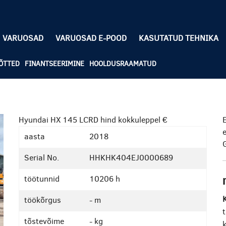
VARUOSAD
VARUOSAD E-POOD
KASUTATUD TEHNIKA
ÕTTED
FINANTSEERIMINE
HOOLDUSRAAMATUD
Hyundai HX 145 LCRD
hind kokkuleppel €
E
e
aasta
2018
Serial No.
HHKHK404EJ0000689
töötunnid
10206 h
K
töökõrgus
- m
tõstevõime
- kg
k