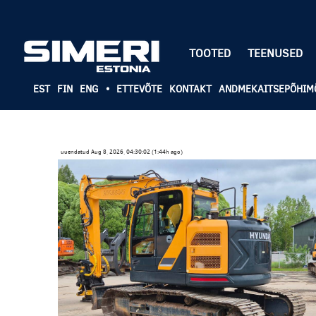
TOOTED
TEENUSED
EST
FIN
ENG
•
ETTEVÕTE
KONTAKT
ANDMEKAITSEPÕHIM
uuendatud Aug 8, 2026, 04:30:02 (1:44h ago)