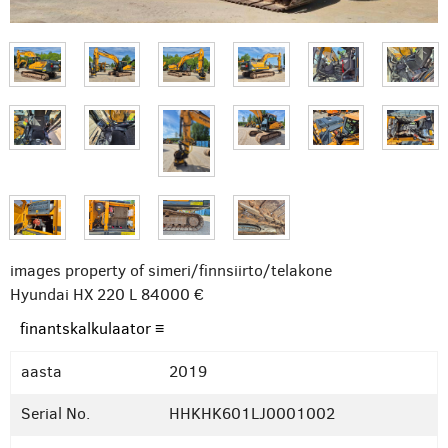
images property of simeri/finnsiirto/telakone
Hyundai HX 220 L
84000 €
finantskalkulaator ≡
aasta
2019
Serial No.
HHKHK601LJ0001002