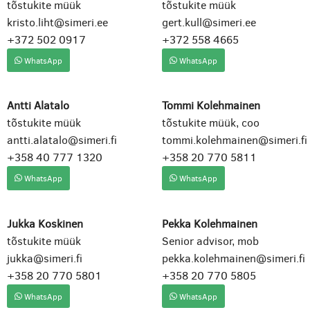
tõstukite müük
tõstukite müük
kristo.liht@simeri.ee
gert.kull@simeri.ee
+372 502 0917
+372 558 4665
WhatsApp
WhatsApp
Antti Alatalo
Tommi Kolehmainen
tõstukite müük
tõstukite müük, coo
antti.alatalo@simeri.fi
tommi.kolehmainen@simeri.fi
+358 40 777 1320
+358 20 770 5811
WhatsApp
WhatsApp
Jukka Koskinen
Pekka Kolehmainen
tõstukite müük
Senior advisor, mob
jukka@simeri.fi
pekka.kolehmainen@simeri.fi
+358 20 770 5801
+358 20 770 5805
WhatsApp
WhatsApp