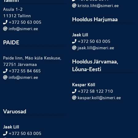
kristo.liht@simeri.ee
Asula 1-2
11312 Tallinn
Hooldus Harjumaa
+372 50 63 005
info@simeri.ee
Jaak Lill
PAIDE
+372 50 63 005
jaak.lill@simeri.ee
Paide linn, Mäo küla Keskuse,
Hooldus Järvamaa,
72751 Järvamaa
Lõuna-Eesti
+372 55 84 665
info@simeri.ee
Kaspar Köll
+372 58 122 710
kaspar.koll@simeri.ee
Varuosad
Jaak Lill
+372 50 63 005