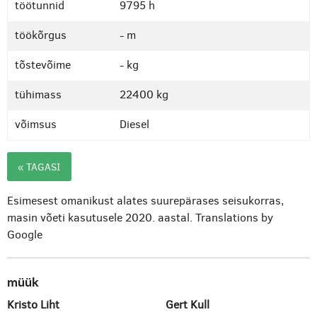
töötunnid
9795 h
töökõrgus
- m
tõstevõime
- kg
tühimass
22400 kg
võimsus
Diesel
« TAGASI
Esimesest omanikust alates suurepärases seisukorras,
masin võeti kasutusele 2020. aastal.
Translations by
Google
müük
Kristo Liht
Gert Kull