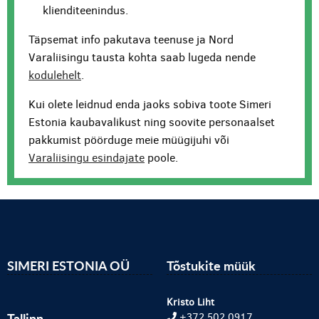
klienditeenindus.
Täpsemat info pakutava teenuse ja Nord
Varaliisingu tausta kohta saab lugeda nende
kodulehelt
.
Kui olete leidnud enda jaoks sobiva toote Simeri
Estonia kaubavalikust ning soovite personaalset
pakkumist pöörduge meie müügijuhi või
Varaliisingu esindajate
poole.
SIMERI ESTONIA OÜ
Tõstukite müük
Kristo Liht
Tallinn
+372 502 0917