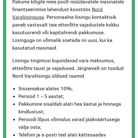
Pakume kõigile meie poolt müüdavatele masinatele
finantseerimise lahendust koostöös
Nord
Varaliisinguga
. Personaalne liisingu kontaktisik
paneb vastavalt teie ettevõtte vajadustele kokku
kasutusrendi või kapitalirendi pakkumuse.
Liisinguga on võimalik soetada nii uusi, kui ka
kasutatud masinaid.
Liisingu tingimusi kujundavad vara maksumus,
ettevõtte taust ja vajadused. Järgnevalt on toodud
Nord Varaliisingu üldised raamid
Sissemakse alates 10%;
Periood 1 – 5 aastat;
Pakkumine sisaldab alati hea kaitse ja hinnaga
kindlustust;
Perioodi lõpus võimalus varad jääkväärtusega
välja osta;
Telefoni ja e-posti teel alati kättesaadav