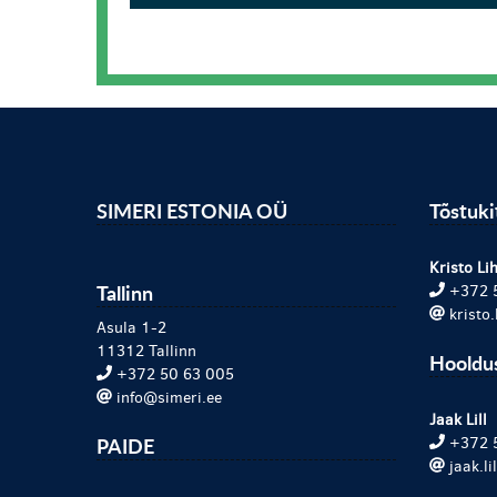
SIMERI ESTONIA OÜ
Tõstuk
Kristo Lih
Tallinn
+372 
kristo
Asula 1-2
11312 Tallinn
Hooldu
+372 50 63 005
info@simeri.ee
Jaak Lill
PAIDE
+372 
jaak.l