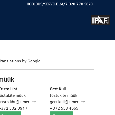
HOOLDUS/SERVICE 24/7 020 770 5820
Translations by Google
müük
risto Liht
Gert Kull
tõstukite müük
tõstukite müük
risto.liht@simeri.ee
gert.kull@simeri.ee
+372 502 0917
+372 558 4665