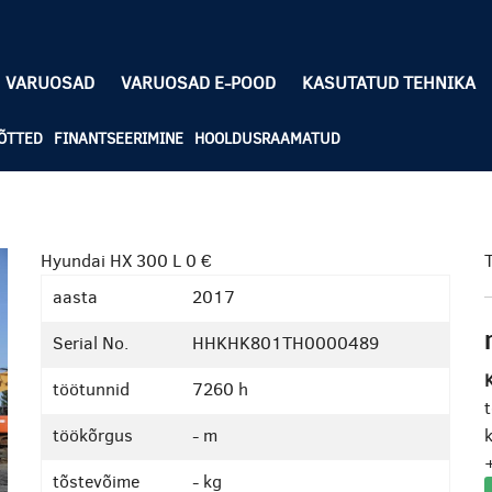
VARUOSAD
VARUOSAD E-POOD
KASUTATUD TEHNIKA
ÕTTED
FINANTSEERIMINE
HOOLDUSRAAMATUD
Hyundai HX 300 L
0 €
aasta
2017
Serial No.
HHKHK801TH0000489
K
töötunnid
7260 h
töökõrgus
- m
k
tõstevõime
- kg