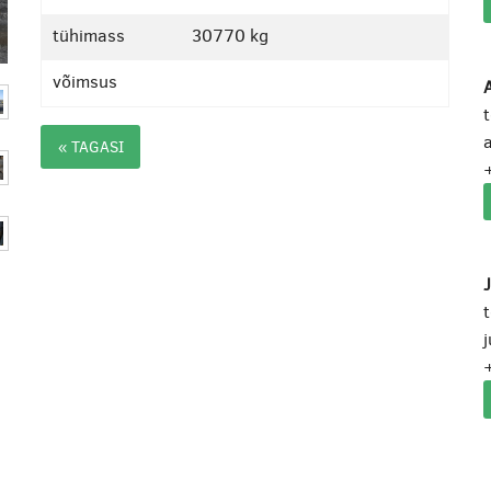
tühimass
30770 kg
võimsus
A
a
« TAGASI
j