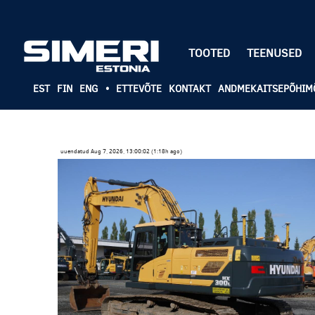
TOOTED
TEENUSED
EST
FIN
ENG
•
ETTEVÕTE
KONTAKT
ANDMEKAITSEPÕHIM
uuendatud Aug 7, 2026, 13:00:02 (1:18h ago)