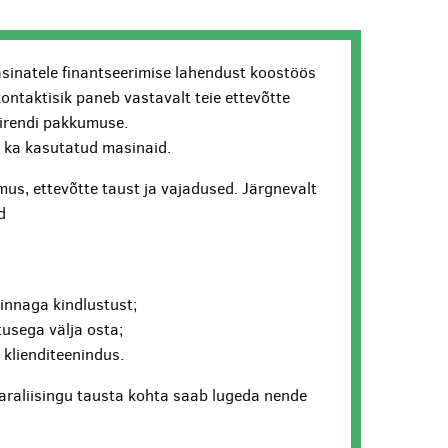
sinatele finantseerimise lahendust koostöös
kontaktisik paneb vastavalt teie ettevõtte
lirendi pakkumuse.
ui ka kasutatud masinaid.
us, ettevõtte taust ja vajadused. Järgnevalt
d
hinnaga kindlustust;
usega välja osta;
v klienditeenindus.
araliisingu tausta kohta saab lugeda nende