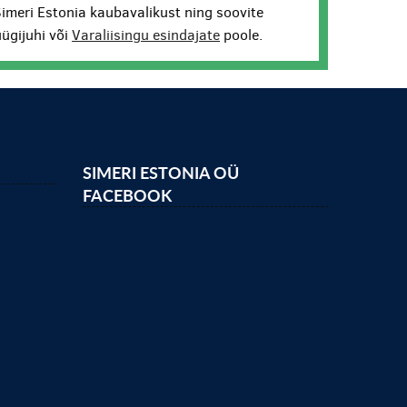
Simeri Estonia kaubavalikust ning soovite
ügijuhi või
Varaliisingu esindajate
poole.
SIMERI ESTONIA OÜ
FACEBOOK