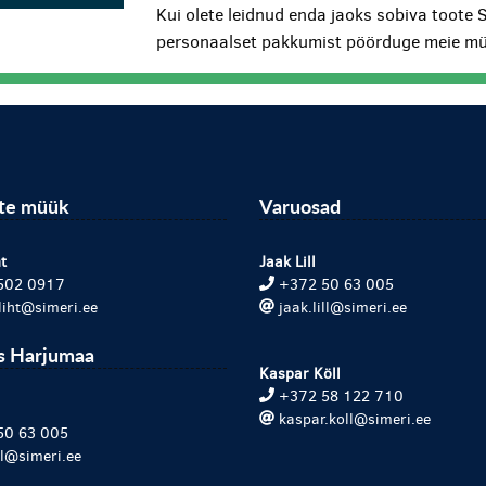
Kui olete leidnud enda jaoks sobiva toote 
personaalset pakkumist pöörduge meie mü
ite müük
Varuosad
t
Jaak Lill
502 0917
+372 50 63 005
.liht@simeri.ee
jaak.lill@simeri.ee
s Harjumaa
Kaspar Köll
+372 58 122 710
kaspar.koll@simeri.ee
50 63 005
ill@simeri.ee