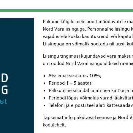
Pakume kõigile meie poolt müüdavatele ma
Nord Varaliisinguga
. Personaalne liisingu 
vajadustele kokku kasutusrendi või kapita
Liisinguga on võimalik soetada nii uusi, k
Liisingu tingimusi kujundavad vara maksum
on toodud Nord Varaliisingu üldised raami
Sissemakse alates 10%;
Periood 1 – 5 aastat;
Pakkumine sisaldab alati hea kaitse ja 
Perioodi lõpus võimalus varad jääkväärt
Telefoni ja e-posti teel alati kättesaada
Täpsemat info pakutava teenuse ja Nord V
kodulehelt
.