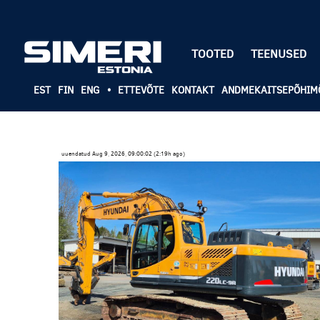
TOOTED
TEENUSED
EST
FIN
ENG
•
ETTEVÕTE
KONTAKT
ANDMEKAITSEPÕHIM
uuendatud Aug 9, 2026, 09:00:02 (2:19h ago)