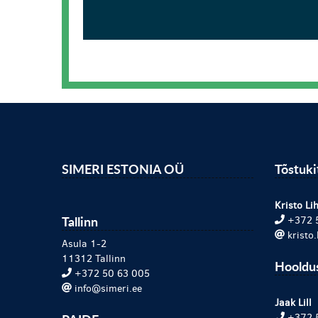
SIMERI ESTONIA OÜ
Tõstuk
Kristo Lih
Tallinn
+372 
kristo
Asula 1-2
11312 Tallinn
Hooldu
+372 50 63 005
info@simeri.ee
Jaak Lill
+372 