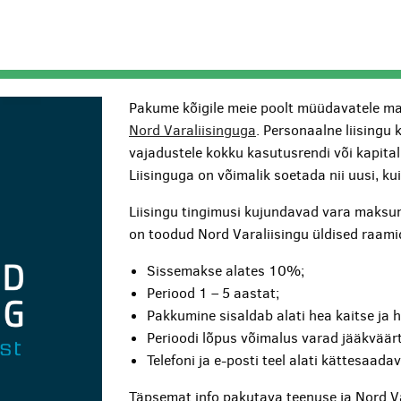
Pakume kõigile meie poolt müüdavatele ma
Nord Varaliisinguga
. Personaalne liisingu 
vajadustele kokku kasutusrendi või kapita
Liisinguga on võimalik soetada nii uusi, k
Liisingu tingimusi kujundavad vara maksum
on toodud Nord Varaliisingu üldised raami
Sissemakse alates 10%;
Periood 1 – 5 aastat;
Pakkumine sisaldab alati hea kaitse ja 
Perioodi lõpus võimalus varad jääkväärt
Telefoni ja e-posti teel alati kättesaada
Täpsemat info pakutava teenuse ja Nord V