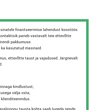
sinatele finantseerimise lahendust koostöös
kontaktisik paneb vastavalt teie ettevõtte
lirendi pakkumuse.
ui ka kasutatud masinaid.
us, ettevõtte taust ja vajadused. Järgnevalt
d
hinnaga kindlustust;
usega välja osta;
v klienditeenindus.
araliisingu tausta kohta saab lugeda nende