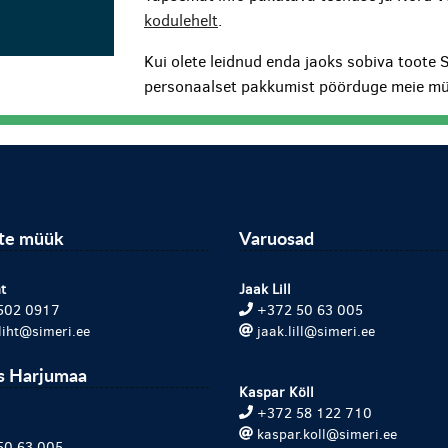
kodulehelt
.
Kui olete leidnud enda jaoks sobiva toote 
personaalset pakkumist pöörduge meie mü
ite müük
Varuosad
t
Jaak Lill
502 0917
+372 50 63 005
.liht@simeri.ee
jaak.lill@simeri.ee
s Harjumaa
Kaspar Köll
+372 58 122 710
kaspar.koll@simeri.ee
50 63 005