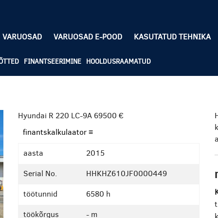
VARUOSAD
VARUOSAD E-POOD
KASUTATUD TEHNIKA
ÕTTED
FINANTSEERIMINE
HOOLDUSRAAMATUD
Hyundai R 220 LC-9A
69500 €
H
finantskalkulaator ≡
a
aasta
2015
Serial No.
HHKHZ610JF0000449
K
töötunnid
6580 h
töökõrgus
- m
k