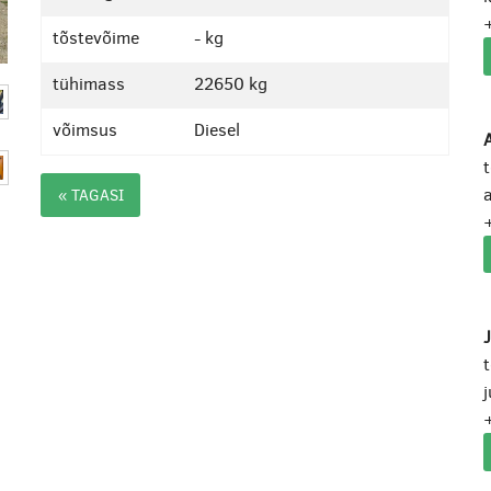
tõstevõime
- kg
tühimass
22650 kg
võimsus
Diesel
A
a
« TAGASI
j