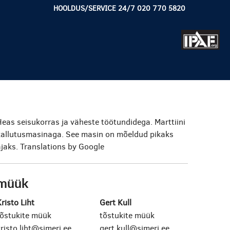
HOOLDUS/SERVICE 24/7 020 770 5820
eas seisukorras ja väheste töötundidega. Marttiini
kallutusmasinaga. See masin on mõeldud pikaks
jaks.
Translations by Google
müük
risto Liht
Gert Kull
tõstukite müük
tõstukite müük
risto.liht@simeri.ee
gert.kull@simeri.ee