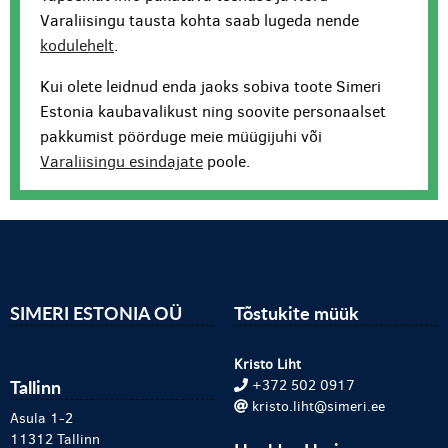
Varaliisingu tausta kohta saab lugeda nende
kodulehelt
.
Kui olete leidnud enda jaoks sobiva toote Simeri
Estonia kaubavalikust ning soovite personaalset
pakkumist pöörduge meie müügijuhi või
Varaliisingu esindajate
poole.
SIMERI ESTONIA OÜ
Tõstukite müük
Kristo Liht
Tallinn
+372 502 0917
kristo.liht@simeri.ee
Asula 1-2
11312 Tallinn