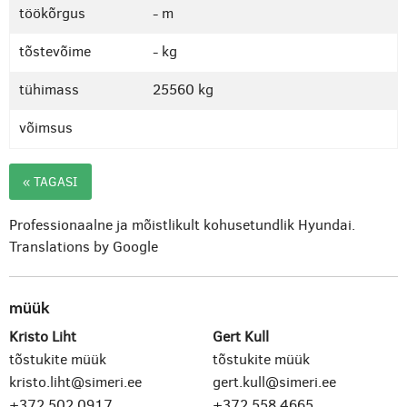
töökõrgus
- m
tõstevõime
- kg
tühimass
25560 kg
võimsus
« TAGASI
Professionaalne ja mõistlikult kohusetundlik Hyundai.
Translations by Google
müük
Kristo Liht
Gert Kull
tõstukite müük
tõstukite müük
kristo.liht@simeri.ee
gert.kull@simeri.ee
+372 502 0917
+372 558 4665