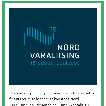
Pakume kõigile meie poolt müüdavatele masinatele
finantseerimise lahendust koostöös
Nord
Varaliisinguga
. Personaalne liisingu kontaktisik