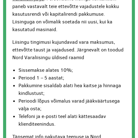
paneb vastavalt teie ettevõtte vajadustele kokku
kasutusrendi või kapitalirendi pakkumuse.
Liisinguga on võimalik soetada nii uusi, kui ka
kasutatud masinaid.
Liisingu tingimusi kujundavad vara maksumus,
ettevõtte taust ja vajadused. Järgnevalt on toodud
Nord Varaliisingu üldised raamid
Sissemakse alates 10%;
Periood 1 – 5 aastat;
Pakkumine sisaldab alati hea kaitse ja hinnaga
kindlustust;
Perioodi lõpus võimalus varad jääkväärtusega
välja osta;
Telefoni ja e-posti teel alati kättesaadav
klienditeenindus.
Täpsemat info pakutava teenuse ja Nord