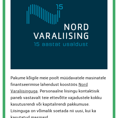
Pakume kõigile meie poolt müüdavatele masinatele
finantseerimise lahendust koostöös
Nord
Varaliisinguga
. Personaalne liisingu kontaktisik
paneb vastavalt teie ettevõtte vajadustele kokku
kasutusrendi või kapitalirendi pakkumuse.
Liisinguga on võimalik soetada nii uusi, kui ka
kasutatud masinaid.