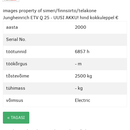
images property of simeri/finnsiirto/telakone
Jungheinrich ETV Q 25 - UUSI AKKU!
hind kokkuleppel €
aasta
2000
Serial No.
töötunnid
6857 h
töökõrgus
- m
tõstevõime
2500 kg
tühimass
- kg
võimsus
Electric
« TAGASI