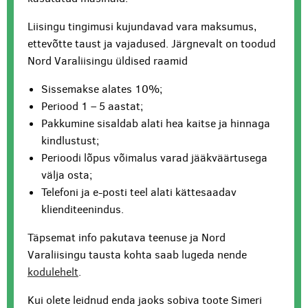
Liisingu tingimusi kujundavad vara maksumus,
ettevõtte taust ja vajadused. Järgnevalt on toodud
Nord Varaliisingu üldised raamid
Sissemakse alates 10%;
Periood 1 – 5 aastat;
Pakkumine sisaldab alati hea kaitse ja hinnaga
kindlustust;
Perioodi lõpus võimalus varad jääkväärtusega
välja osta;
Telefoni ja e-posti teel alati kättesaadav
klienditeenindus.
Täpsemat info pakutava teenuse ja Nord
Varaliisingu tausta kohta saab lugeda nende
kodulehelt
.
Kui olete leidnud enda jaoks sobiva toote Simeri