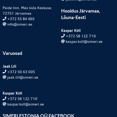
Paide linn, Mäo küla Keskuse,
Hooldus Järvamaa,
72751 Järvamaa
Lõuna-Eesti
+372 55 84 665
info@simeri.ee
Kaspar Köll
+372 58 122 710
kaspar.koll@simeri.ee
Varuosad
Jaak Lill
+372 50 63 005
jaak.lill@simeri.ee
Kaspar Köll
+372 58 122 710
kaspar.koll@simeri.ee
SIMERI ESTONIA OÜ FACEBOOK