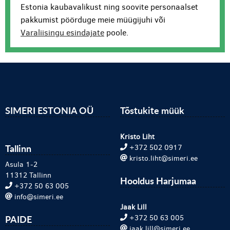
Estonia kaubavalikust ning soovite personaalset
pakkumist pöörduge meie müügijuhi või
Varaliisingu esindajate
poole.
SIMERI ESTONIA OÜ
Tõstukite müük
Kristo Liht
Tallinn
+372 502 0917
kristo.liht@simeri.ee
Asula 1-2
11312 Tallinn
Hooldus Harjumaa
+372 50 63 005
info@simeri.ee
Jaak Lill
PAIDE
+372 50 63 005
jaak.lill@simeri.ee