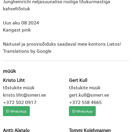
Jungheinrichi neljasuunalise rooliga tõukurmastiga
kahveltõstuk
Uus aku 08 2024
Kangast pink
Näitusel ja proovisõiduks saadaval meie kontoris Lietos!
Translations by Google
müük
Kristo Liht
Gert Kull
tõstukite müük
tõstukite müük
kristo.liht@simeri.ee
gert.kull@simeri.ee
+372 502 0917
+372 558 4665
WhatsApp
WhatsApp
Antti Alatalo
Tommi Kolehmainen