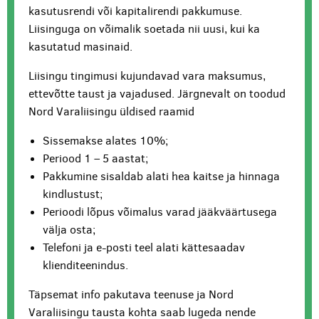
kasutusrendi või kapitalirendi pakkumuse.
Liisinguga on võimalik soetada nii uusi, kui ka
kasutatud masinaid.
Liisingu tingimusi kujundavad vara maksumus,
ettevõtte taust ja vajadused. Järgnevalt on toodud
Nord Varaliisingu üldised raamid
Sissemakse alates 10%;
Periood 1 – 5 aastat;
Pakkumine sisaldab alati hea kaitse ja hinnaga
kindlustust;
Perioodi lõpus võimalus varad jääkväärtusega
välja osta;
Telefoni ja e-posti teel alati kättesaadav
klienditeenindus.
Täpsemat info pakutava teenuse ja Nord
Varaliisingu tausta kohta saab lugeda nende