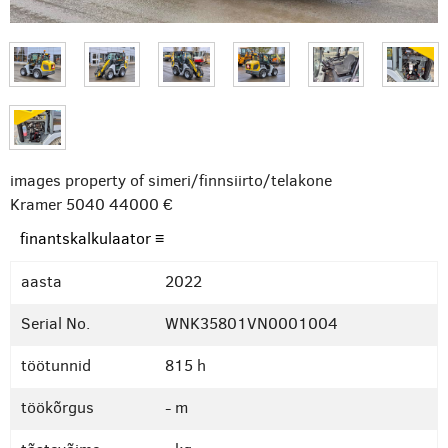
images property of simeri/finnsiirto/telakone
Kramer 5040
44000 €
finantskalkulaator ≡
aasta
2022
Serial No.
WNK35801VN0001004
töötunnid
815 h
töökõrgus
- m