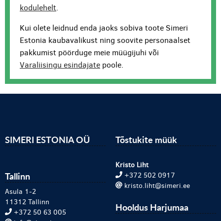
kodulehelt
.
Kui olete leidnud enda jaoks sobiva toote Simeri
Estonia kaubavalikust ning soovite personaalset
pakkumist pöörduge meie müügijuhi või
Varaliisingu esindajate
poole.
SIMERI ESTONIA OÜ
Tõstukite müük
Kristo Liht
Tallinn
+372 502 0917
kristo.liht@simeri.ee
Asula 1-2
11312 Tallinn
Hooldus Harjumaa
+372 50 63 005