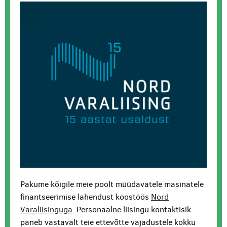
Pakume kõigile meie poolt müüdavatele masinatele
finantseerimise lahendust koostöös
Nord
Varaliisinguga
. Personaalne liisingu kontaktisik
paneb vastavalt teie ettevõtte vajadustele kokku