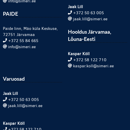
info@simeri.ee
Jaak Lill
PAIDE
+372 50 63 005
jaak.lill@simeri.ee
Paide linn, Mäo küla Keskuse,
Hooldus Järvamaa,
72751 Järvamaa
Lõuna-Eesti
+372 55 84 665
info@simeri.ee
Kaspar Köll
+372 58 122 710
kaspar.koll@simeri.ee
Varuosad
Jaak Lill
+372 50 63 005
jaak.lill@simeri.ee
Kaspar Köll
+372 58 122 710