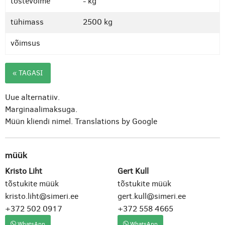
tõstevõime
- kg
tühimass
2500 kg
võimsus
« TAGASI
Uue alternatiiv.
Marginaalimaksuga.
Müün kliendi nimel.
Translations by Google
müük
Kristo Liht
Gert Kull
tõstukite müük
tõstukite müük
kristo.liht@simeri.ee
gert.kull@simeri.ee
+372 502 0917
+372 558 4665
WhatsApp
WhatsApp