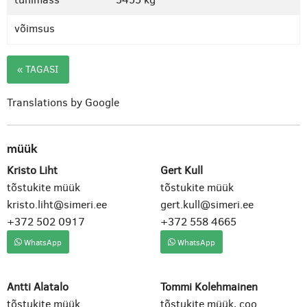
võimsus
« TAGASI
Translations by Google
müük
Kristo Liht
Gert Kull
tõstukite müük
tõstukite müük
kristo.liht@simeri.ee
gert.kull@simeri.ee
+372 502 0917
+372 558 4665
WhatsApp
WhatsApp
Antti Alatalo
Tommi Kolehmainen
tõstukite müük
tõstukite müük, coo