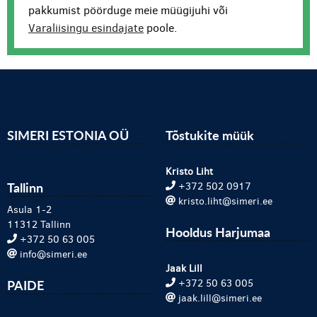
pakkumist pöörduge meie müügijuhi või
Varaliisingu esindajate
poole.
SIMERI ESTONIA OÜ
Tõstukite müük
Kristo Liht
Tallinn
+372 502 0917
kristo.liht@simeri.ee
Asula 1-2
11312 Tallinn
Hooldus Harjumaa
+372 50 63 005
info@simeri.ee
Jaak Lill
PAIDE
+372 50 63 005
jaak.lill@simeri.ee