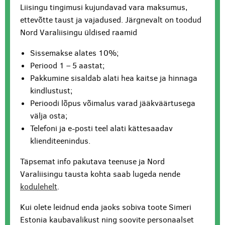
Liisingu tingimusi kujundavad vara maksumus,
ettevõtte taust ja vajadused. Järgnevalt on toodud
Nord Varaliisingu üldised raamid
Sissemakse alates 10%;
Periood 1 – 5 aastat;
Pakkumine sisaldab alati hea kaitse ja hinnaga
kindlustust;
Perioodi lõpus võimalus varad jääkväärtusega
välja osta;
Telefoni ja e-posti teel alati kättesaadav
klienditeenindus.
Täpsemat info pakutava teenuse ja Nord
Varaliisingu tausta kohta saab lugeda nende
kodulehelt
.
Kui olete leidnud enda jaoks sobiva toote Simeri
Estonia kaubavalikust ning soovite personaalset