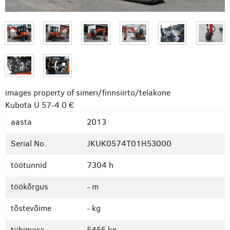
images property of simeri/finnsiirto/telakone
Kubota U 57-4
0 €
aasta
2013
Serial No.
JKUK0574T01H53000
töötunnid
7304 h
töökõrgus
- m
tõstevõime
- kg
tühimass
5455 kg