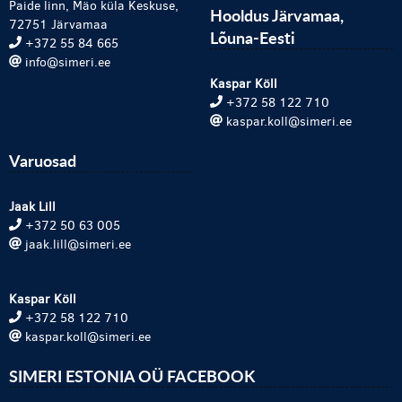
Paide linn, Mäo küla Keskuse,
Hooldus Järvamaa,
72751 Järvamaa
Lõuna-Eesti
+372 55 84 665
info@simeri.ee
Kaspar Köll
+372 58 122 710
kaspar.koll@simeri.ee
Varuosad
Jaak Lill
+372 50 63 005
jaak.lill@simeri.ee
Kaspar Köll
+372 58 122 710
kaspar.koll@simeri.ee
SIMERI ESTONIA OÜ FACEBOOK