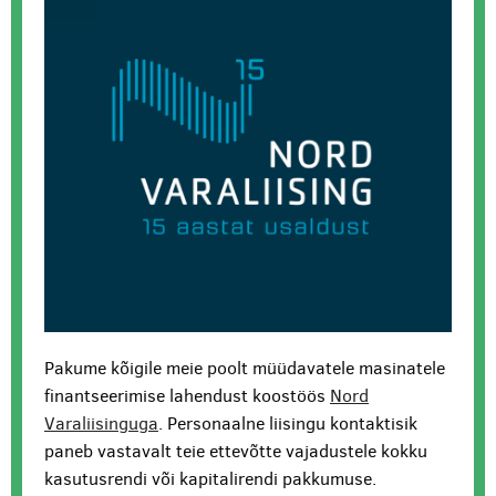
Pakume kõigile meie poolt müüdavatele masinatele
finantseerimise lahendust koostöös
Nord
Varaliisinguga
. Personaalne liisingu kontaktisik
paneb vastavalt teie ettevõtte vajadustele kokku
kasutusrendi või kapitalirendi pakkumuse.