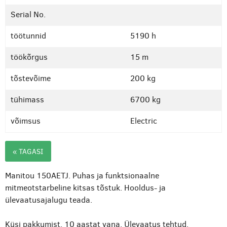
Serial No.
töötunnid
5190 h
töökõrgus
15 m
tõstevõime
200 kg
tühimass
6700 kg
võimsus
Electric
« TAGASI
Manitou 150AETJ. Puhas ja funktsionaalne
mitmeotstarbeline kitsas tõstuk. Hooldus- ja
ülevaatusajalugu teada.
Küsi pakkumist. 10 aastat vana. Ülevaatus tehtud.