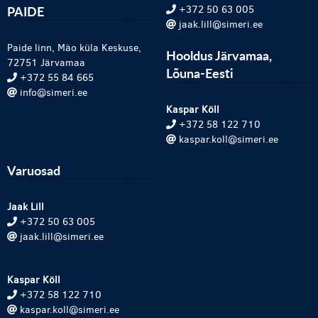
PAIDE
+372 50 63 005
jaak.lill@simeri.ee
Paide linn, Mäo küla Keskuse,
Hooldus Järvamaa,
72751 Järvamaa
Lõuna-Eesti
+372 55 84 665
info@simeri.ee
Kaspar Köll
+372 58 122 710
kaspar.koll@simeri.ee
Varuosad
Jaak Lill
+372 50 63 005
jaak.lill@simeri.ee
Kaspar Köll
+372 58 122 710
kaspar.koll@simeri.ee