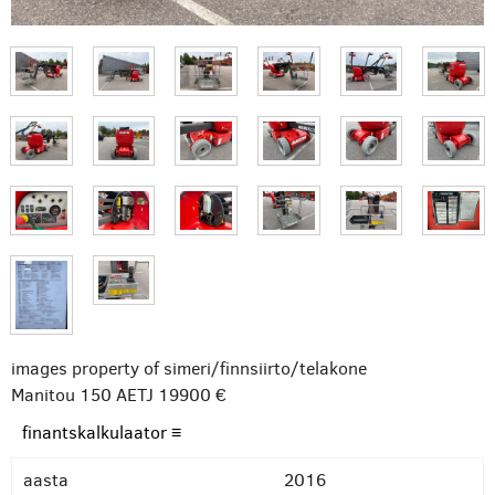
images property of simeri/finnsiirto/telakone
Manitou 150 AETJ
19900 €
finantskalkulaator ≡
aasta
2016