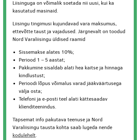
Liisinguga on võimalik soetada nii uusi, kui ka
kasutatud masinaid.
Liisingu tingimusi kujundavad vara maksumus,
ettevõtte taust ja vajadused. Järgnevalt on toodud
Nord Varaliisingu üldised raamid
Sissemakse alates 10%;
Periood 1 – 5 aastat;
Pakkumine sisaldab alati hea kaitse ja hinnaga
kindlustust;
Perioodi lõpus võimalus varad jääkväärtusega
välja osta;
Telefoni ja e-posti teel alati kättesaadav
klienditeenindus.
Täpsemat info pakutava teenuse ja Nord
Varaliisingu tausta kohta saab lugeda nende
kodulehelt
.