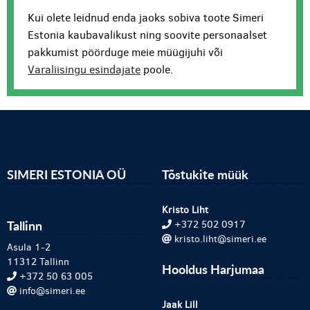
Kui olete leidnud enda jaoks sobiva toote Simeri
Estonia kaubavalikust ning soovite personaalset
pakkumist pöörduge meie müügijuhi või
Varaliisingu esindajate
poole.
SIMERI ESTONIA OÜ
Tõstukite müük
Kristo Liht
Tallinn
+372 502 0917
kristo.liht@simeri.ee
Asula 1-2
11312 Tallinn
Hooldus Harjumaa
+372 50 63 005
info@simeri.ee
Jaak Lill