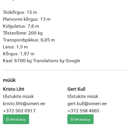
Töökõrgus: 15 m
Platvormi kõrgus: 13 m
Külgulatus: 7,6 m
Tõstevõime: 200 kg
Transpordipikkus: 6,05 m
Laius: 1,5 m
Kõrgus: 1,97 m
Kaal: 6700 kg
Translations by Google
müük
Kristo Liht
Gert Kull
tõstukite müük
tõstukite müük
kristo.liht@simeri.ee
gert.kull@simeri.ee
+372 502 0917
+372 558 4665
WhatsApp
WhatsApp