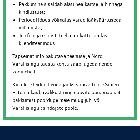
Pakkumine sisaldab alati hea kaitse ja hinnaga
kindlustust;
Perioodi lõpus võimalus varad jääkväärtusega
välja osta;
Telefoni ja e-posti teel alati kättesaadav
klienditeenindus.
Täpsemat info pakutava teenuse ja Nord
Varaliisingu tausta kohta saab lugeda nende
kodulehelt
.
Kui olete leidnud enda jaoks sobiva toote Simeri
Estonia kaubavalikust ning soovite personaalset
pakkumist pöörduge meie müügijuhi või
Varaliisingu esindajate
poole.