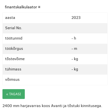
finantskalkulaator ≡
aasta
2023
Serial No.
töötunnid
- h
töökõrgus
- m
tõstevõime
- kg
tühimass
- kg
võimsus
« TAGASI
2400 mm harjavarras koos Avanti ja tõstuki kinnitusega.