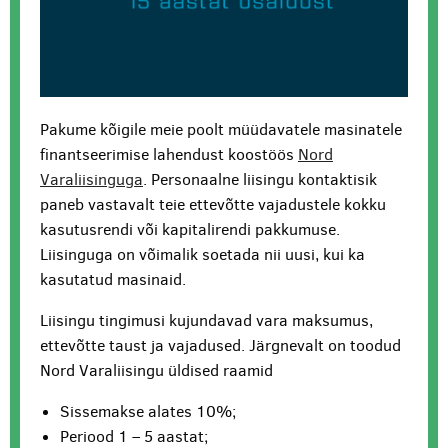
Pakume kõigile meie poolt müüdavatele masinatele
finantseerimise lahendust koostöös
Nord
Varaliisinguga
. Personaalne liisingu kontaktisik
paneb vastavalt teie ettevõtte vajadustele kokku
kasutusrendi või kapitalirendi pakkumuse.
Liisinguga on võimalik soetada nii uusi, kui ka
kasutatud masinaid.
Liisingu tingimusi kujundavad vara maksumus,
ettevõtte taust ja vajadused. Järgnevalt on toodud
Nord Varaliisingu üldised raamid
Sissemakse alates 10%;
Periood 1 – 5 aastat;