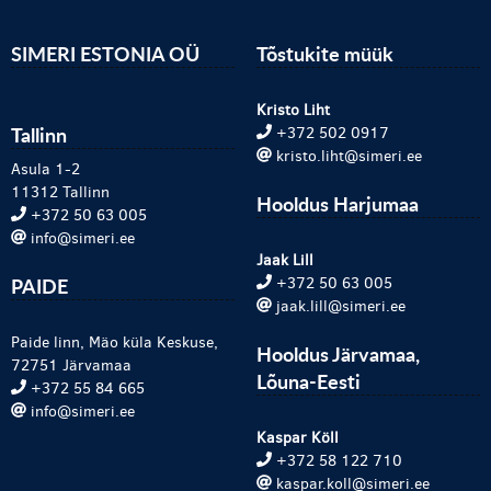
SIMERI ESTONIA OÜ
Tõstukite müük
Kristo Liht
Tallinn
+372 502 0917
kristo.liht@simeri.ee
Asula 1-2
11312 Tallinn
Hooldus Harjumaa
+372 50 63 005
info@simeri.ee
Jaak Lill
PAIDE
+372 50 63 005
jaak.lill@simeri.ee
Paide linn, Mäo küla Keskuse,
Hooldus Järvamaa,
72751 Järvamaa
Lõuna-Eesti
+372 55 84 665
info@simeri.ee
Kaspar Köll
+372 58 122 710
kaspar.koll@simeri.ee