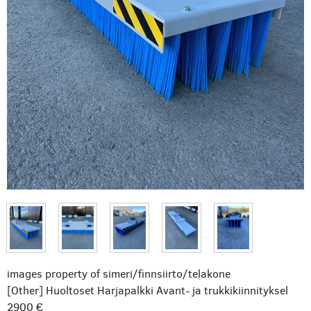
images property of simeri/finnsiirto/telakone
[Other] Huoltoset Harjapalkki Avant- ja trukkikiinnityksel
2900 €