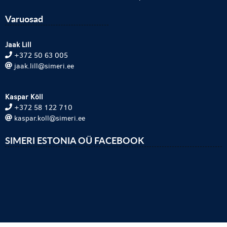
Varuosad
Jaak Lill
+372 50 63 005
jaak.lill@simeri.ee
Kaspar Köll
+372 58 122 710
kaspar.koll@simeri.ee
SIMERI ESTONIA OÜ FACEBOOK