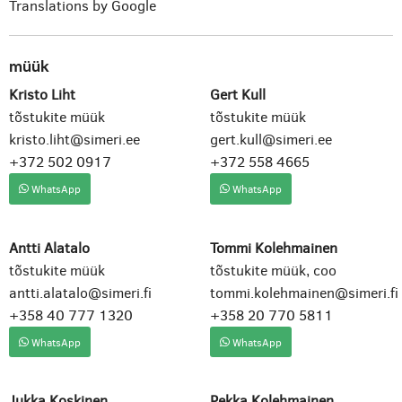
Translations by Google
müük
Kristo Liht
Gert Kull
tõstukite müük
tõstukite müük
kristo.liht@simeri.ee
gert.kull@simeri.ee
+372 502 0917
+372 558 4665
WhatsApp
WhatsApp
Antti Alatalo
Tommi Kolehmainen
tõstukite müük
tõstukite müük, coo
antti.alatalo@simeri.fi
tommi.kolehmainen@simeri.fi
+358 40 777 1320
+358 20 770 5811
WhatsApp
WhatsApp
Jukka Koskinen
Pekka Kolehmainen