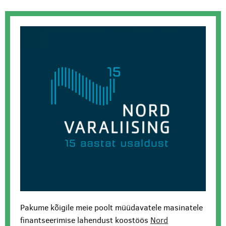
Pakume kõigile meie poolt müüdavatele masinatele
finantseerimise lahendust koostöös
Nord