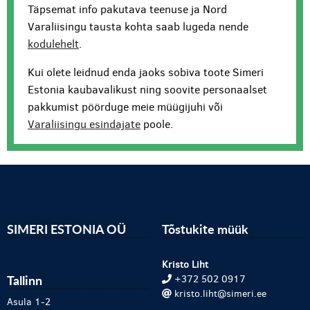
Täpsemat info pakutava teenuse ja Nord
Varaliisingu tausta kohta saab lugeda nende
kodulehelt
.
Kui olete leidnud enda jaoks sobiva toote Simeri
Estonia kaubavalikust ning soovite personaalset
pakkumist pöörduge meie müügijuhi või
Varaliisingu esindajate
poole.
SIMERI ESTONIA OÜ
Tõstukite müük
Kristo Liht
Tallinn
+372 502 0917
kristo.liht@simeri.ee
Asula 1-2