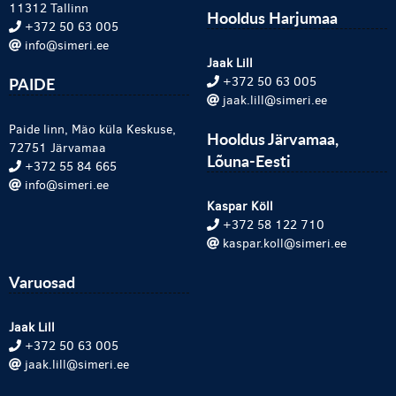
11312 Tallinn
Hooldus Harjumaa
+372 50 63 005
info@simeri.ee
Jaak Lill
PAIDE
+372 50 63 005
jaak.lill@simeri.ee
Paide linn, Mäo küla Keskuse,
Hooldus Järvamaa,
72751 Järvamaa
Lõuna-Eesti
+372 55 84 665
info@simeri.ee
Kaspar Köll
+372 58 122 710
kaspar.koll@simeri.ee
Varuosad
Jaak Lill
+372 50 63 005
jaak.lill@simeri.ee