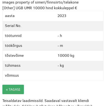
images property of simeri/finnsiirto/telakone
[Other] UGB UMR 10000
hind kokkuleppel €
aasta
2023
Serial No.
töötunnid
- h
töökõrgus
- m
tõstevõime
10000 kg
tühimass
- kg
võimsus
« TAGASI
Teisaldatav laadimissild. Saadaval vastavalt kliendi