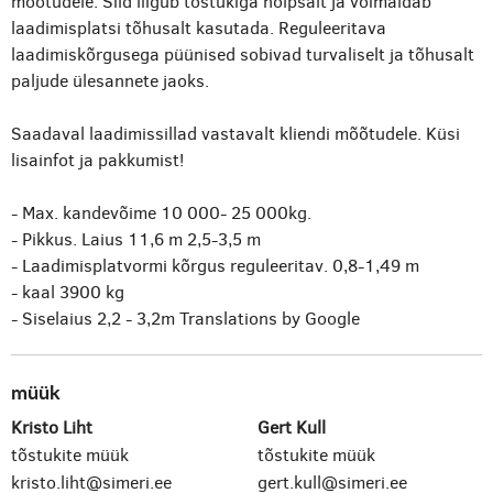
mõõtudele. Sild liigub tõstukiga hõlpsalt ja võimaldab
laadimisplatsi tõhusalt kasutada. Reguleeritava
laadimiskõrgusega püünised sobivad turvaliselt ja tõhusalt
paljude ülesannete jaoks.
Saadaval laadimissillad vastavalt kliendi mõõtudele. Küsi
lisainfot ja pakkumist!
- Max. kandevõime 10 000- 25 000kg.
- Pikkus. Laius 11,6 m 2,5-3,5 m
- Laadimisplatvormi kõrgus reguleeritav. 0,8-1,49 m
- kaal 3900 kg
- Siselaius 2,2 - 3,2m
Translations by Google
müük
Kristo Liht
Gert Kull
tõstukite müük
tõstukite müük
kristo.liht@simeri.ee
gert.kull@simeri.ee