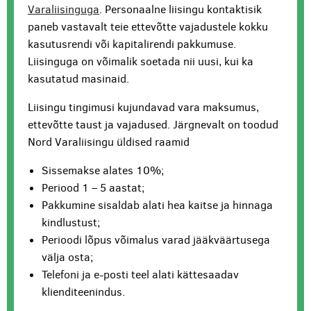
Varaliisinguga
. Personaalne liisingu kontaktisik
paneb vastavalt teie ettevõtte vajadustele kokku
kasutusrendi või kapitalirendi pakkumuse.
Liisinguga on võimalik soetada nii uusi, kui ka
kasutatud masinaid.
Liisingu tingimusi kujundavad vara maksumus,
ettevõtte taust ja vajadused. Järgnevalt on toodud
Nord Varaliisingu üldised raamid
Sissemakse alates 10%;
Periood 1 – 5 aastat;
Pakkumine sisaldab alati hea kaitse ja hinnaga
kindlustust;
Perioodi lõpus võimalus varad jääkväärtusega
välja osta;
Telefoni ja e-posti teel alati kättesaadav
klienditeenindus.