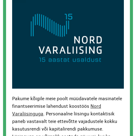
Pakume kõigile meie poolt müüdavatele masinatele
finantseerimise lahendust koostöös
Nord
Varaliisinguga
. Personaalne liisingu kontaktisik
paneb vastavalt teie ettevõtte vajadustele kokku
kasutusrendi või kapitalirendi pakkumuse.