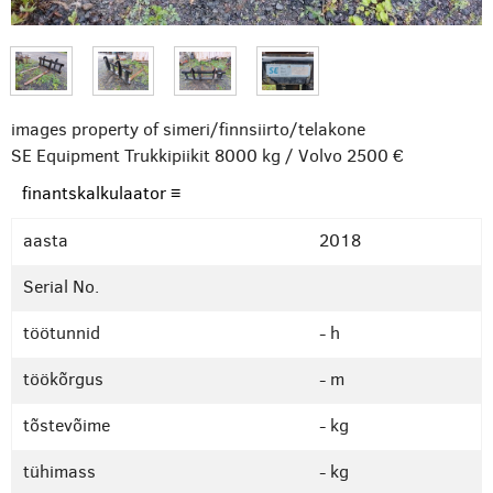
images property of simeri/finnsiirto/telakone
SE Equipment Trukkipiikit 8000 kg / Volvo
2500 €
finantskalkulaator ≡
aasta
2018
Serial No.
töötunnid
- h
töökõrgus
- m
tõstevõime
- kg
tühimass
- kg