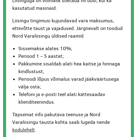
Liisinguga on võimalik soetada nii uusi, kui ka
kasutatud masinaid.
Liisingu tingimusi kujundavad vara maksumus,
ettevõtte taust ja vajadused. Järgnevalt on toodud
Nord Varaliisingu üldised raamid
Sissemakse alates 10%;
Periood 1 – 5 aastat;
Pakkumine sisaldab alati hea kaitse ja hinnaga
kindlustust;
Perioodi lõpus võimalus varad jääkväärtusega
välja osta;
Telefoni ja e-posti teel alati kättesaadav
klienditeenindus.
Täpsemat info pakutava teenuse ja Nord
Varaliisingu tausta kohta saab lugeda nende
kodulehelt
.