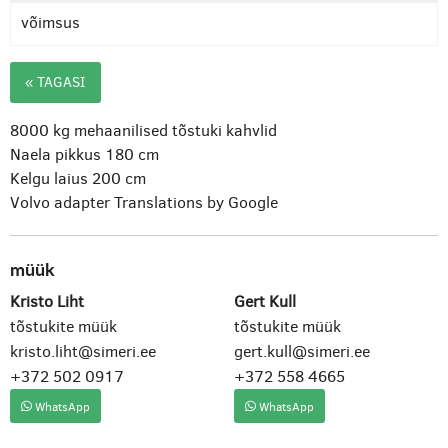
võimsus
« TAGASI
8000 kg mehaanilised tõstuki kahvlid
Naela pikkus 180 cm
Kelgu laius 200 cm
Volvo adapter
Translations by Google
müük
Kristo Liht
Gert Kull
tõstukite müük
tõstukite müük
kristo.liht@simeri.ee
gert.kull@simeri.ee
+372 502 0917
+372 558 4665
WhatsApp
WhatsApp