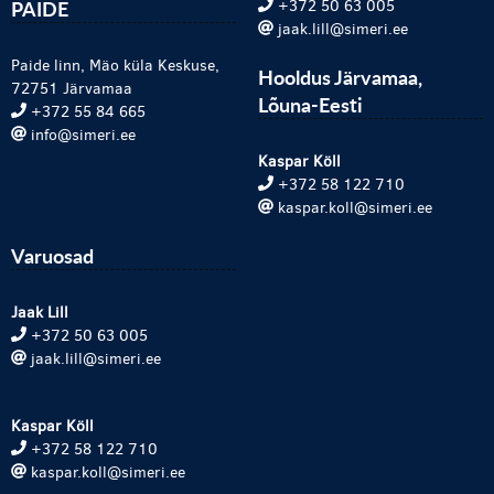
PAIDE
+372 50 63 005
jaak.lill@simeri.ee
Paide linn, Mäo küla Keskuse,
Hooldus Järvamaa,
72751 Järvamaa
Lõuna-Eesti
+372 55 84 665
info@simeri.ee
Kaspar Köll
+372 58 122 710
kaspar.koll@simeri.ee
Varuosad
Jaak Lill
+372 50 63 005
jaak.lill@simeri.ee
Kaspar Köll
+372 58 122 710
kaspar.koll@simeri.ee