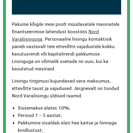
Pakume kõigile meie poolt müüdavatele masinatele
finantseerimise lahendust koostöös
Nord
Varaliisinguga
. Personaalne liisingu kontaktisik
paneb vastavalt teie ettevõtte vajadustele kokku
kasutusrendi või kapitalirendi pakkumuse.
Liisinguga on võimalik soetada nii uusi, kui ka
kasutatud masinaid.
Liisingu tingimusi kujundavad vara maksumus,
ettevõtte taust ja vajadused. Järgnevalt on toodud
Nord Varaliisingu üldised raamid
Sissemakse alates 10%;
Periood 1 – 5 aastat;
Pakkumine sisaldab alati hea kaitse ja hinnaga
kindlustust;