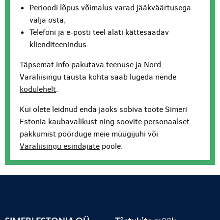
Perioodi lõpus võimalus varad jääkväärtusega
välja osta;
Telefoni ja e-posti teel alati kättesaadav
klienditeenindus.
Täpsemat info pakutava teenuse ja Nord
Varaliisingu tausta kohta saab lugeda nende
kodulehelt
.
Kui olete leidnud enda jaoks sobiva toote Simeri
Estonia kaubavalikust ning soovite personaalset
pakkumist pöörduge meie müügijuhi või
Varaliisingu esindajate
poole.