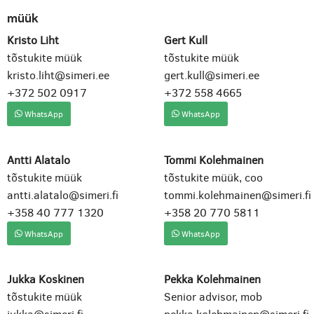
müük
Kristo Liht
Gert Kull
tõstukite müük
tõstukite müük
kristo.liht@simeri.ee
gert.kull@simeri.ee
+372 502 0917
+372 558 4665
WhatsApp
WhatsApp
Antti Alatalo
Tommi Kolehmainen
tõstukite müük
tõstukite müük, coo
antti.alatalo@simeri.fi
tommi.kolehmainen@simeri.fi
+358 40 777 1320
+358 20 770 5811
WhatsApp
WhatsApp
Jukka Koskinen
Pekka Kolehmainen
tõstukite müük
Senior advisor, mob