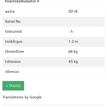
finantskalkulaator ≡
aasta
2018
Serial No.
töötunnid
- h
töökõrgus
1.2 m
tõstevõime
68 kg
tühimass
45 kg
võimsus
« TAGASI
Translations by Google