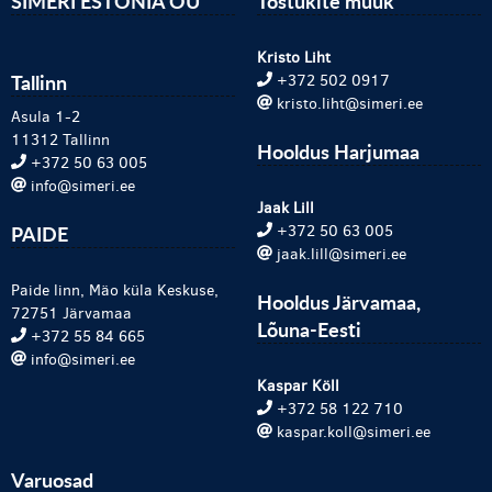
SIMERI ESTONIA OÜ
Tõstukite müük
Kristo Liht
Tallinn
+372 502 0917
kristo.liht@simeri.ee
Asula 1-2
11312 Tallinn
Hooldus Harjumaa
+372 50 63 005
info@simeri.ee
Jaak Lill
PAIDE
+372 50 63 005
jaak.lill@simeri.ee
Paide linn, Mäo küla Keskuse,
Hooldus Järvamaa,
72751 Järvamaa
Lõuna-Eesti
+372 55 84 665
info@simeri.ee
Kaspar Köll
+372 58 122 710
kaspar.koll@simeri.ee
Varuosad