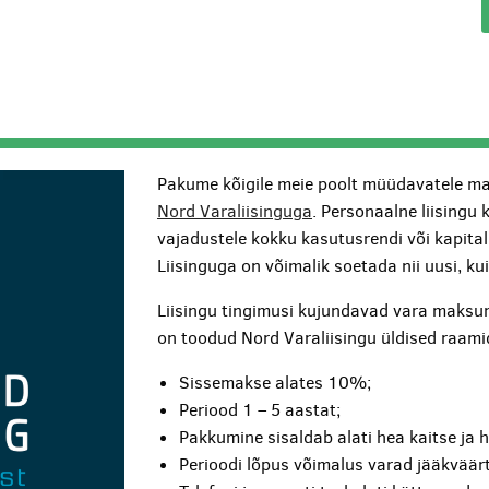
Pakume kõigile meie poolt müüdavatele ma
Nord Varaliisinguga
. Personaalne liisingu 
vajadustele kokku kasutusrendi või kapita
Liisinguga on võimalik soetada nii uusi, k
Liisingu tingimusi kujundavad vara maksum
on toodud Nord Varaliisingu üldised raami
Sissemakse alates 10%;
Periood 1 – 5 aastat;
Pakkumine sisaldab alati hea kaitse ja 
Perioodi lõpus võimalus varad jääkväärt