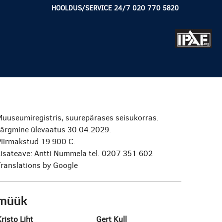
HOOLDUS/SERVICE 24/7 020 770 5820
Muuseumiregistris, suurepärases seisukorras.
Järgmine ülevaatus 30.04.2029.
Piirmakstud 19 900 €.
Lisateave: Antti Nummela tel. 0207 351 602
Translations by Google
müük
risto Liht
Gert Kull