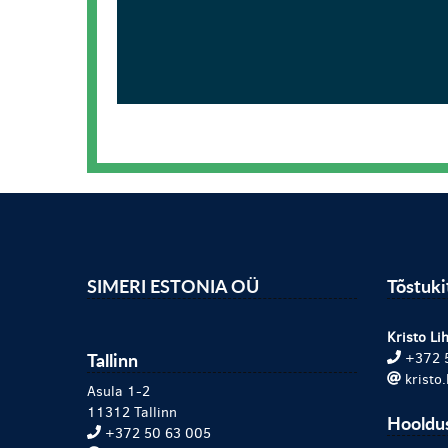
SIMERI ESTONIA OÜ
Tõstuk
Kristo Lih
Tallinn
+372 
kristo
Asula 1-2
11312 Tallinn
Hooldu
+372 50 63 005