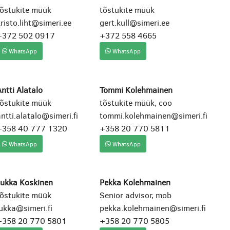
tõstukite müük
tõstukite müük
risto.liht@simeri.ee
gert.kull@simeri.ee
+372 502 0917
+372 558 4665
WhatsApp
WhatsApp
ntti Alatalo
Tommi Kolehmainen
tõstukite müük
tõstukite müük, coo
ntti.alatalo@simeri.fi
tommi.kolehmainen@simeri.fi
+358 40 777 1320
+358 20 770 5811
WhatsApp
WhatsApp
Jukka Koskinen
Pekka Kolehmainen
tõstukite müük
Senior advisor, mob
ukka@simeri.fi
pekka.kolehmainen@simeri.fi
+358 20 770 5801
+358 20 770 5805