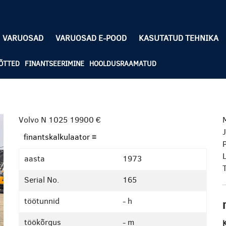
VARUOSAD
VARUOSAD E-POOD
KASUTATUD TEHNIKA
ÕTTED
FINANTSEERIMINE
HOOLDUSRAAMATUD
Volvo N 1025
19900 €
finantskalkulaator ≡
aasta
1973
Serial No.
165
töötunnid
- h
töökõrgus
- m
K