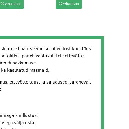
WhatsApp
WhatsApp
sinatele finantseerimise lahendust koostöös
kontaktisik paneb vastavalt teie ettevõtte
lirendi pakkumuse.
ui ka kasutatud masinaid.
us, ettevõtte taust ja vajadused. Järgnevalt
d
hinnaga kindlustust;
usega välja osta;