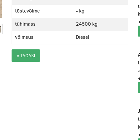
tõstevõime
- kg
k
tühimass
24500 kg
võimsus
Diesel
A
« TAGASI
a
j