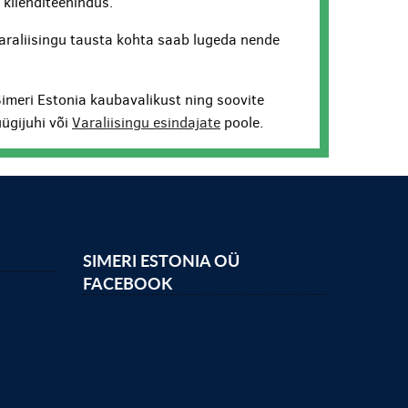
v klienditeenindus.
araliisingu tausta kohta saab lugeda nende
Simeri Estonia kaubavalikust ning soovite
ügijuhi või
Varaliisingu esindajate
poole.
SIMERI ESTONIA OÜ
FACEBOOK