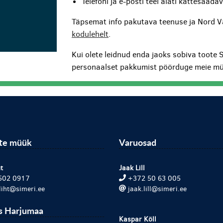
Telefoni ja e-posti teel alati kättesaada
Täpsemat info pakutava teenuse ja Nord V
kodulehelt
.
Kui olete leidnud enda jaoks sobiva toote 
personaalset pakkumist pöörduge meie mü
ite müük
Varuosad
t
Jaak Lill
502 0917
+372 50 63 005
.liht@simeri.ee
jaak.lill@simeri.ee
s Harjumaa
Kaspar Köll