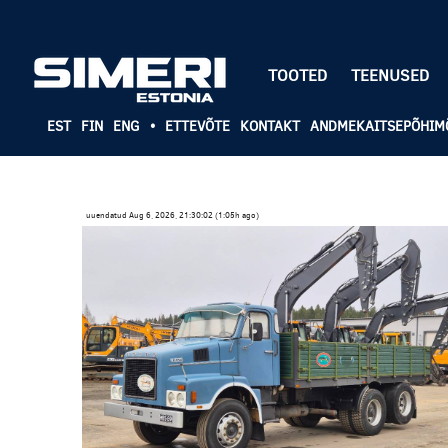
TOOTED
TEENUSED
EST
FIN
ENG
•
ETTEVÕTE
KONTAKT
ANDMEKAITSEPÕHIM
uuendatud Aug 6, 2026, 21:30:02 (1:05h ago)