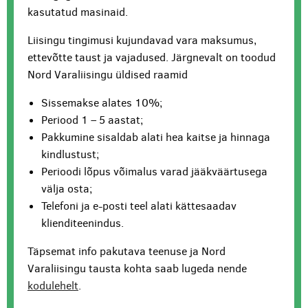
kasutatud masinaid.
Liisingu tingimusi kujundavad vara maksumus,
ettevõtte taust ja vajadused. Järgnevalt on toodud
Nord Varaliisingu üldised raamid
Sissemakse alates 10%;
Periood 1 – 5 aastat;
Pakkumine sisaldab alati hea kaitse ja hinnaga
kindlustust;
Perioodi lõpus võimalus varad jääkväärtusega
välja osta;
Telefoni ja e-posti teel alati kättesaadav
klienditeenindus.
Täpsemat info pakutava teenuse ja Nord
Varaliisingu tausta kohta saab lugeda nende
kodulehelt
.