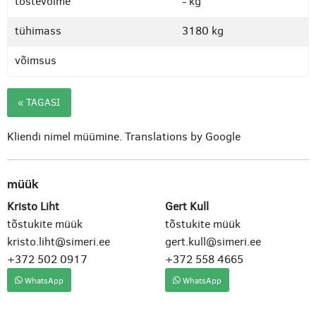
tõstevõime
- kg
tühimass
3180 kg
võimsus
« TAGASI
Kliendi nimel müümine.
Translations by Google
müük
Kristo Liht
Gert Kull
tõstukite müük
tõstukite müük
kristo.liht@simeri.ee
gert.kull@simeri.ee
+372 502 0917
+372 558 4665
WhatsApp
WhatsApp