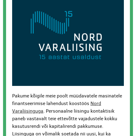
Pakume kõigile meie poolt müüdavatele masinatele
finantseerimise lahendust koostöös
Nord
Varaliisinguga
. Personaalne liisingu kontaktisik
paneb vastavalt teie ettevõtte vajadustele kokku
kasutusrendi või kapitalirendi pakkumuse.
Liisinguga on võimalik soetada nii uusi, kui ka