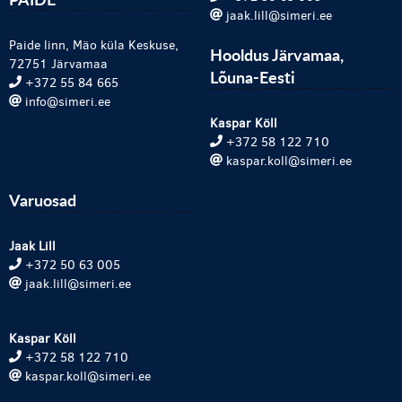
jaak.lill@simeri.ee
Paide linn, Mäo küla Keskuse,
Hooldus Järvamaa,
72751 Järvamaa
Lõuna-Eesti
+372 55 84 665
info@simeri.ee
Kaspar Köll
+372 58 122 710
kaspar.koll@simeri.ee
Varuosad
Jaak Lill
+372 50 63 005
jaak.lill@simeri.ee
Kaspar Köll
+372 58 122 710
kaspar.koll@simeri.ee