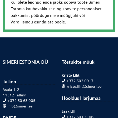
Kui olete leidnud enda jaoks sobiva toote Simeri
Estonia kaubavalikust ning soovite personaalset
pakkumist pöörduge meie müügijuhi või
Varaliisingu esindajate
poole.
SIMERI ESTONIA OÜ
Tõstukite müük
Kristo Liht
Tallinn
+372 502 0917
kristo.liht@simeri.ee
Asula 1-2
11312 Tallinn
Hooldus Harjumaa
+372 50 63 005
info@simeri.ee
Jaak Lill
PAIDE
+372 50 63 005