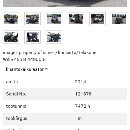
images property of simeri/finnsiirto/telakone
Wille 455 B
44900 €
finantskalkulaator ≡
aasta
2014
Serial No.
121876
töötunnid
7472 h
töökõrgus
- m