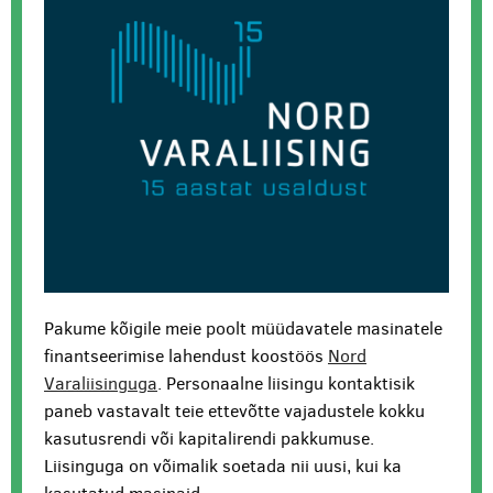
Pakume kõigile meie poolt müüdavatele masinatele
finantseerimise lahendust koostöös
Nord
Varaliisinguga
. Personaalne liisingu kontaktisik
paneb vastavalt teie ettevõtte vajadustele kokku
kasutusrendi või kapitalirendi pakkumuse.
Liisinguga on võimalik soetada nii uusi, kui ka