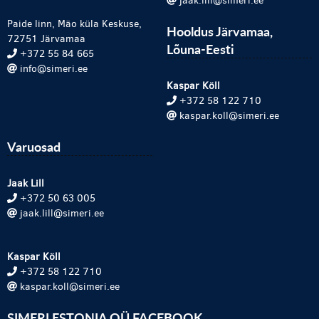
jaak.lill@simeri.ee
Paide linn, Mäo küla Keskuse,
Hooldus Järvamaa,
72751 Järvamaa
Lõuna-Eesti
+372 55 84 665
info@simeri.ee
Kaspar Köll
+372 58 122 710
kaspar.koll@simeri.ee
Varuosad
Jaak Lill
+372 50 63 005
jaak.lill@simeri.ee
Kaspar Köll
+372 58 122 710
kaspar.koll@simeri.ee
SIMERI ESTONIA OÜ FACEBOOK