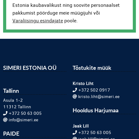
Estonia kaubavalikust ning soovite personaalset
pakkumist pöörduge meie müügijuhi või
Varaliisingu esindajate
poole.
SIMERI ESTONIA OÜ
Tõstukite müük
Kristo Liht
Tallinn
+372 502 0917
kristo.liht@simeri.ee
Asula 1-2
11312 Tallinn
Hooldus Harjumaa
+372 50 63 005
info@simeri.ee
Jaak Lill
PAIDE
+372 50 63 005