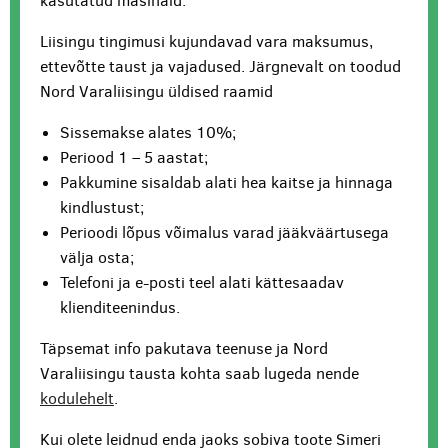
kasutatud masinaid.
Liisingu tingimusi kujundavad vara maksumus,
ettevõtte taust ja vajadused. Järgnevalt on toodud
Nord Varaliisingu üldised raamid
Sissemakse alates 10%;
Periood 1 – 5 aastat;
Pakkumine sisaldab alati hea kaitse ja hinnaga
kindlustust;
Perioodi lõpus võimalus varad jääkväärtusega
välja osta;
Telefoni ja e-posti teel alati kättesaadav
klienditeenindus.
Täpsemat info pakutava teenuse ja Nord
Varaliisingu tausta kohta saab lugeda nende
kodulehelt
.
Kui olete leidnud enda jaoks sobiva toote Simeri