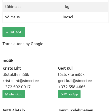
tühimass
- kg
võimsus
Diesel
« TAGASI
Translations by Google
müük
Kristo Liht
Gert Kull
tõstukite müük
tõstukite müük
kristo.liht@simeri.ee
gert.kull@simeri.ee
+372 502 0917
+372 558 4665
WhatsApp
WhatsApp
Antti Alatalo
Tommi Kolehmainen