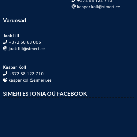
+372 58 122 710
kaspar.koll@simeri.ee
Varuosad
Jaak Lill
+372 50 63 005
jaak.lill@simeri.ee
Kaspar Köll
+372 58 122 710
kaspar.koll@simeri.ee
SIMERI ESTONIA OÜ FACEBOOK