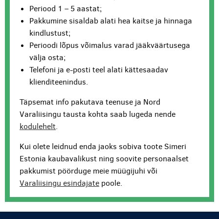
Periood 1 – 5 aastat;
Pakkumine sisaldab alati hea kaitse ja hinnaga
kindlustust;
Perioodi lõpus võimalus varad jääkväärtusega
välja osta;
Telefoni ja e-posti teel alati kättesaadav
klienditeenindus.
Täpsemat info pakutava teenuse ja Nord
Varaliisingu tausta kohta saab lugeda nende
kodulehelt
.
Kui olete leidnud enda jaoks sobiva toote Simeri
Estonia kaubavalikust ning soovite personaalset
pakkumist pöörduge meie müügijuhi või
Varaliisingu esindajate
poole.