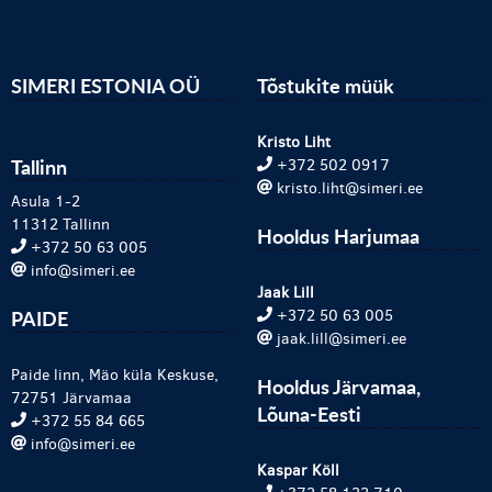
SIMERI ESTONIA OÜ
Tõstukite müük
Kristo Liht
Tallinn
+372 502 0917
kristo.liht@simeri.ee
Asula 1-2
11312 Tallinn
Hooldus Harjumaa
+372 50 63 005
info@simeri.ee
Jaak Lill
PAIDE
+372 50 63 005
jaak.lill@simeri.ee
Paide linn, Mäo küla Keskuse,
Hooldus Järvamaa,
72751 Järvamaa
Lõuna-Eesti
+372 55 84 665
info@simeri.ee
Kaspar Köll