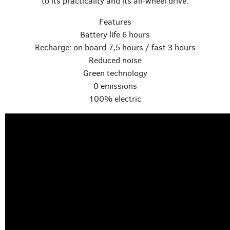
to its practicality and its all-wheel drive.
Features
Battery life 6 hours
Recharge: on board 7,5 hours / fast 3 hours
Reduced noise
Green technology
0 emissions
100% electric