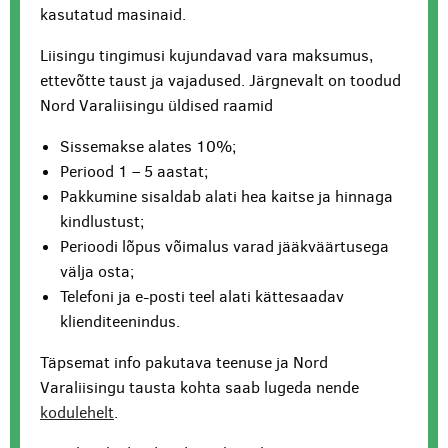
kasutatud masinaid.
Liisingu tingimusi kujundavad vara maksumus,
ettevõtte taust ja vajadused. Järgnevalt on toodud
Nord Varaliisingu üldised raamid
Sissemakse alates 10%;
Periood 1 – 5 aastat;
Pakkumine sisaldab alati hea kaitse ja hinnaga
kindlustust;
Perioodi lõpus võimalus varad jääkväärtusega
välja osta;
Telefoni ja e-posti teel alati kättesaadav
klienditeenindus.
Täpsemat info pakutava teenuse ja Nord
Varaliisingu tausta kohta saab lugeda nende
kodulehelt
.