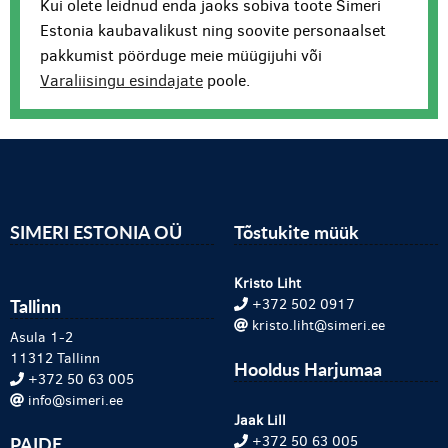
Kui olete leidnud enda jaoks sobiva toote Simeri
Estonia kaubavalikust ning soovite personaalset
pakkumist pöörduge meie müügijuhi või
Varaliisingu esindajate
poole.
SIMERI ESTONIA OÜ
Tõstukite müük
Kristo Liht
Tallinn
+372 502 0917
kristo.liht@simeri.ee
Asula 1-2
11312 Tallinn
Hooldus Harjumaa
+372 50 63 005
info@simeri.ee
Jaak Lill
PAIDE
+372 50 63 005