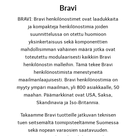
Bravi
BRAVI: Bravi henkilönostimet ovat laadukkaita
ja kompakteja henkilönostimia joiden
suunnittelussa on otettu huomioon
yksinkertaisuus sekä komponenttien
mahdollisimman vähäinen määrä jotka ovat
toteutettu modulaarisesti kaikkiin Bravi
henkilönostin malleihin. Tämä tekee Bravi
henkilönostimista menestyneitä
maailmanlaajuisesti. Bravi henkilönostimia on
myyty ympäri maailman, yli 800 asiakkaalle, 50
maahan. Päämarkkinat ovat USA, Saksa,
Skandinavia ja Iso-Britannia.
Takaamme Bravi tuotteille jatkuvan teknisen
tuen seitsemältä toimipisteeltämme Suomessa
sekä nopean varaosien saatavuuden.