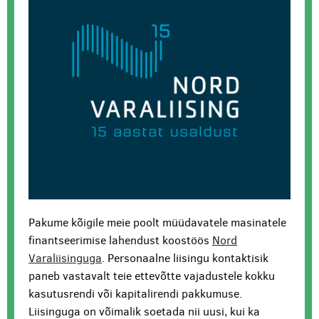
Pakume kõigile meie poolt müüdavatele masinatele
finantseerimise lahendust koostöös
Nord
Varaliisinguga
. Personaalne liisingu kontaktisik
paneb vastavalt teie ettevõtte vajadustele kokku
kasutusrendi või kapitalirendi pakkumuse.
Liisinguga on võimalik soetada nii uusi, kui ka