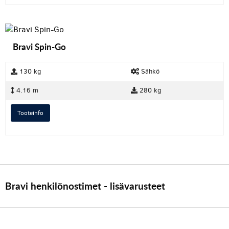
Bravi Spin-Go
130 kg
Sähkö
4.16 m
280 kg
Tooteinfo
Bravi henkilönostimet - lisävarusteet