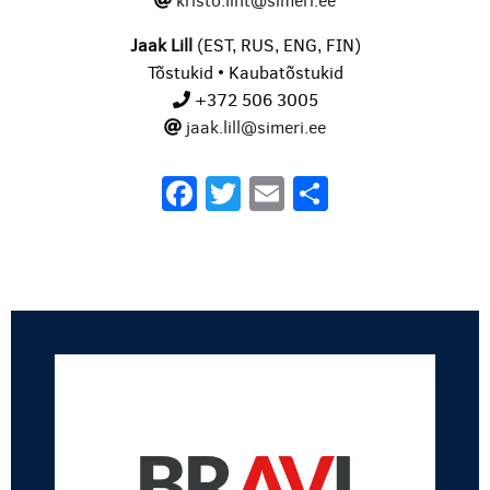
kristo.liht@simeri.ee
Jaak Lill
(EST, RUS, ENG, FIN)
Tõstukid • Kaubatõstukid
+372 506 3005
jaak.lill@simeri.ee
Facebook
Twitter
Email
Share