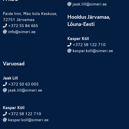
jaak.lill@simeri.ee
Paide linn, Mäo küla Keskuse,
Hooldus Järvamaa,
72751 Järvamaa
Lõuna-Eesti
+372 55 84 665
info@simeri.ee
Kaspar Köll
+372 58 122 710
kaspar.koll@simeri.ee
Varuosad
Jaak Lill
+372 50 63 005
jaak.lill@simeri.ee
Kaspar Köll
+372 58 122 710
kaspar.koll@simeri.ee