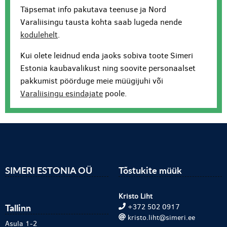
Täpsemat info pakutava teenuse ja Nord
Varaliisingu tausta kohta saab lugeda nende
kodulehelt
.
Kui olete leidnud enda jaoks sobiva toote Simeri
Estonia kaubavalikust ning soovite personaalset
pakkumist pöörduge meie müügijuhi või
Varaliisingu esindajate
poole.
SIMERI ESTONIA OÜ
Tõstukite müük
Kristo Liht
Tallinn
+372 502 0917
kristo.liht@simeri.ee
Asula 1-2