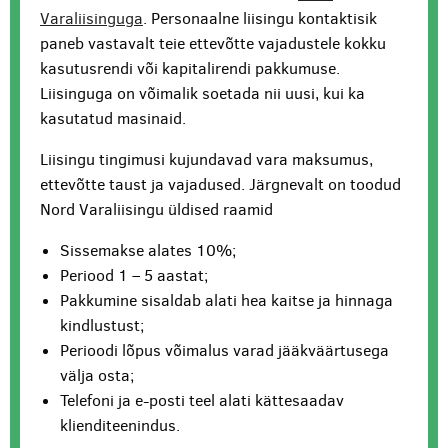
Varaliisinguga
. Personaalne liisingu kontaktisik
paneb vastavalt teie ettevõtte vajadustele kokku
kasutusrendi või kapitalirendi pakkumuse.
Liisinguga on võimalik soetada nii uusi, kui ka
kasutatud masinaid.
Liisingu tingimusi kujundavad vara maksumus,
ettevõtte taust ja vajadused. Järgnevalt on toodud
Nord Varaliisingu üldised raamid
Sissemakse alates 10%;
Periood 1 – 5 aastat;
Pakkumine sisaldab alati hea kaitse ja hinnaga
kindlustust;
Perioodi lõpus võimalus varad jääkväärtusega
välja osta;
Telefoni ja e-posti teel alati kättesaadav
klienditeenindus.