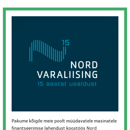
Pakume kõigile meie poolt müüdavatele masinatele
finantseerimise lahendust koostöös
Nord