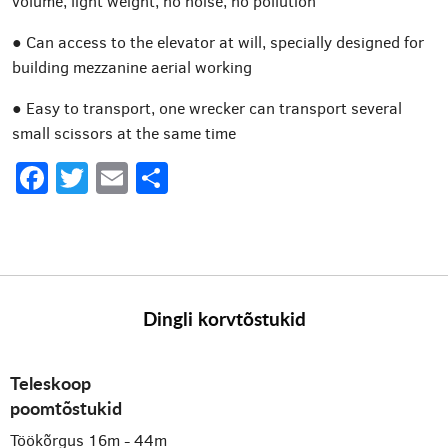
volume, light weight, no noise, no pollution
● Can access to the elevator at will, specially designed for
building mezzanine aerial working
● Easy to transport, one wrecker can transport several
small scissors at the same time
Facebook
Twitter
Email
Share
Dingli korvtõstukid
Teleskoop
poomtõstukid
Töökõrgus 16m - 44m