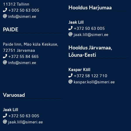
11312 Tallinn
Hooldus Harjumaa
+372 50 63 005
info@simeri.ee
Jaak Lill
PAIDE
+372 50 63 005
jaak.lill@simeri.ee
Paide linn, Mäo küla Keskuse,
Hooldus Järvamaa,
72751 Järvamaa
Lõuna-Eesti
+372 55 84 665
info@simeri.ee
Kaspar Köll
+372 58 122 710
kaspar.koll@simeri.ee
Varuosad
Jaak Lill
+372 50 63 005
jaak.lill@simeri.ee