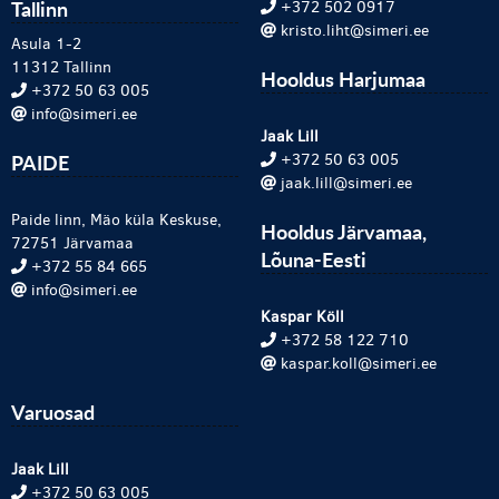
Tallinn
+372 502 0917
kristo.liht@simeri.ee
Asula 1-2
11312 Tallinn
Hooldus Harjumaa
+372 50 63 005
info@simeri.ee
Jaak Lill
PAIDE
+372 50 63 005
jaak.lill@simeri.ee
Paide linn, Mäo küla Keskuse,
Hooldus Järvamaa,
72751 Järvamaa
Lõuna-Eesti
+372 55 84 665
info@simeri.ee
Kaspar Köll
+372 58 122 710
kaspar.koll@simeri.ee
Varuosad
Jaak Lill
+372 50 63 005