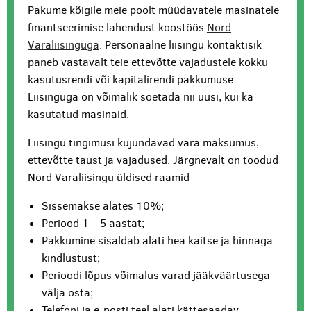
Pakume kõigile meie poolt müüdavatele masinatele
finantseerimise lahendust koostöös
Nord
Varaliisinguga
. Personaalne liisingu kontaktisik
paneb vastavalt teie ettevõtte vajadustele kokku
kasutusrendi või kapitalirendi pakkumuse.
Liisinguga on võimalik soetada nii uusi, kui ka
kasutatud masinaid.
Liisingu tingimusi kujundavad vara maksumus,
ettevõtte taust ja vajadused. Järgnevalt on toodud
Nord Varaliisingu üldised raamid
Sissemakse alates 10%;
Periood 1 – 5 aastat;
Pakkumine sisaldab alati hea kaitse ja hinnaga
kindlustust;
Perioodi lõpus võimalus varad jääkväärtusega
välja osta;
Telefoni ja e-posti teel alati kättesaadav