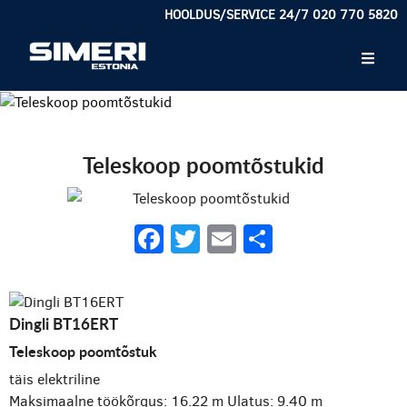
HOOLDUS/SERVICE 24/7 020 770 5820
Teleskoop poomtõstukid
Facebook
Twitter
Email
Share
Dingli BT16ERT
Teleskoop poomtõstuk
täis elektriline
Maksimaalne töökõrgus: 16.22 m
Ulatus: 9.40 m