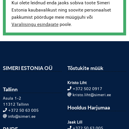
Kui olete leidnud enda jaoks sobiva toote Simeri
Estonia kaubavalikust ning soovite personaalset
pakkumist pöörduge meie müügijuhi või
Varaliisingu esindajate
poole.
SIMERI ESTONIA OÜ
Tõstukite müük
Kristo Liht
Tallinn
+372 502 0917
kristo.liht@simeri.ee
Asula 1-2
11312 Tallinn
Hooldus Harjumaa
+372 50 63 005
info@simeri.ee
Jaak Lill
PAIDE
+372 50 63 005