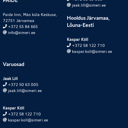
jaak.lill@simeri.ee
Paide linn, Mäo küla Keskuse,
Hooldus Järvamaa,
72751 Järvamaa
Lõuna-Eesti
+372 55 84 665
info@simeri.ee
Kaspar Köll
+372 58 122 710
kaspar.koll@simeri.ee
Varuosad
Jaak Lill
+372 50 63 005
jaak.lill@simeri.ee
Kaspar Köll
+372 58 122 710
kaspar.koll@simeri.ee