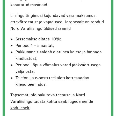
kasutatud masinaid.
Liisingu tingimusi kujundavad vara maksumus,
ettevõtte taust ja vajadused. Järgnevalt on toodud
Nord Varaliisingu üldised raamid
Sissemakse alates 10%;
Periood 1 – 5 aastat;
Pakkumine sisaldab alati hea kaitse ja hinnaga
kindlustust;
Perioodi lõpus võimalus varad jääkväärtusega
välja osta;
Telefoni ja e-posti teel alati kättesaadav
klienditeenindus.
Täpsemat info pakutava teenuse ja Nord
Varaliisingu tausta kohta saab lugeda nende
kodulehelt
.