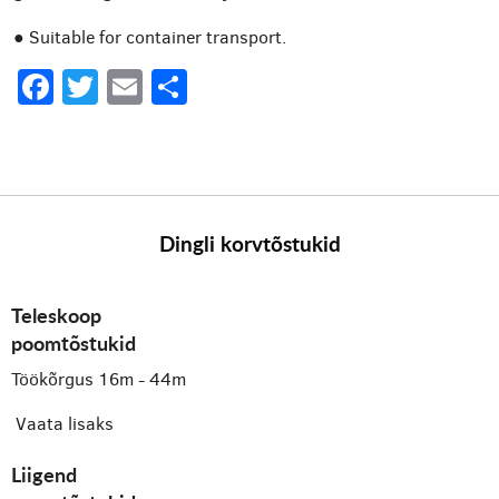
● Suitable for container transport.
Facebook
Twitter
Email
Share
Dingli korvtõstukid
Teleskoop
poomtõstukid
Töökõrgus 16m - 44m
Vaata lisaks
Liigend