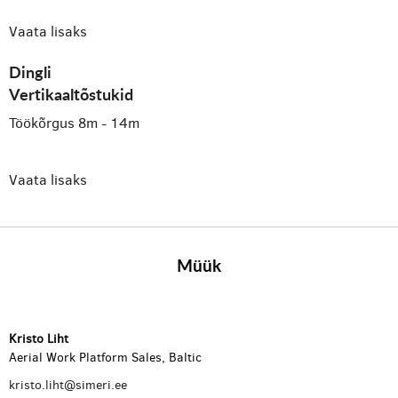
Vaata lisaks
Dingli
Vertikaaltõstukid
Töökõrgus 8m - 14m
Vaata lisaks
Müük
Kristo Liht
Aerial Work Platform Sales, Baltic
kristo.liht@simeri.ee