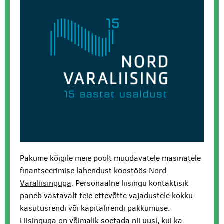
Pakume kõigile meie poolt müüdavatele masinatele
finantseerimise lahendust koostöös
Nord
Varaliisinguga
. Personaalne liisingu kontaktisik
paneb vastavalt teie ettevõtte vajadustele kokku
kasutusrendi või kapitalirendi pakkumuse.
Liisinguga on võimalik soetada nii uusi, kui ka