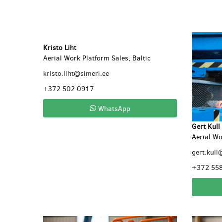
Kristo Liht
Aerial Work Platform Sales, Baltic
kristo.liht@simeri.ee
+372 502 0917
WhatsApp
Gert Kull
Aerial Wo
gert.kull
+372 55