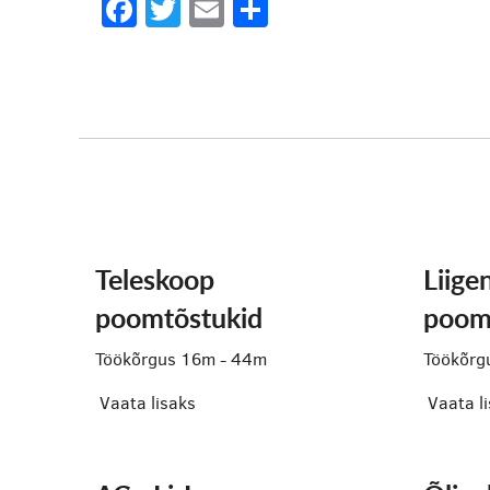
Facebook
Twitter
Email
Share
Teleskoop
Liige
poomtõstukid
poom
Töökõrgus 16m - 44m
Töökõrg
Vaata lisaks
Vaata l