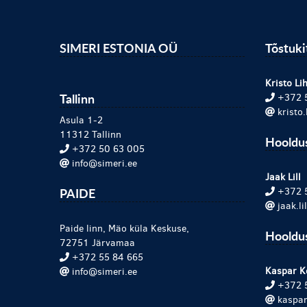
SIMERI ESTONIA OÜ
Tõstuk
Kristo Lih
Tallinn
+372 
kristo
Asula 1-2
11312 Tallinn
Hooldu
+372 50 63 005
info@simeri.ee
Jaak Lill
PAIDE
+372 
jaak.l
Paide linn, Mäo küla Keskuse,
Hooldus
72751 Järvamaa
+372 55 84 665
Kaspar K
info@simeri.ee
+372 
kaspar