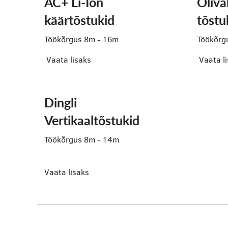
AC+ Li-Ion
Õliv
käärtõstukid
tõstu
Töökõrgus 8m - 16m
Töökõrg
Vaata lisaks
Vaata l
Dingli
Vertikaaltõstukid
Töökõrgus 8m - 14m
Vaata lisaks