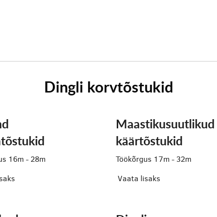
Dingli korvtõstukid
nd
Maastikusuutlikud
tõstukid
käärtõstukid
us 16m - 28m
Töökõrgus 17m - 32m
isaks
Vaata lisaks