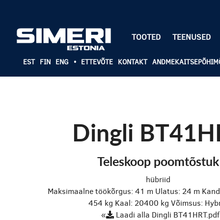
TOOTED
TEENUSED
EST
FIN
ENG
•
ETTEVÕTE
KONTAKT
ANDMEKAITSEPÕHIM
Dingli BT41H
Teleskoop poomtõstuk
hübriid
Maksimaalne töökõrgus: 41 m
Ulatus: 24 m
Kand
454 kg
Kaal: 20400 kg
Võimsus: Hyb
«
Laadi alla Dingli BT41HRT.pdf