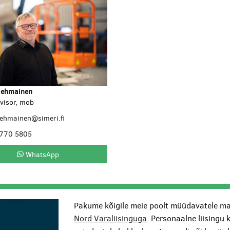
lehmainen
visor, mob
lehmainen@simeri.fi
 770 5805
WhatsApp
Pakume kõigile meie poolt müüdavatele ma
Nord Varaliisinguga
. Personaalne liisingu 