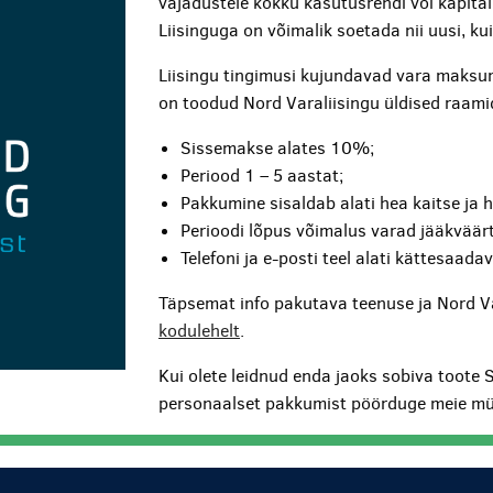
vajadustele kokku kasutusrendi või kapita
Liisinguga on võimalik soetada nii uusi, k
Liisingu tingimusi kujundavad vara maksum
on toodud Nord Varaliisingu üldised raami
Sissemakse alates 10%;
Periood 1 – 5 aastat;
Pakkumine sisaldab alati hea kaitse ja 
Perioodi lõpus võimalus varad jääkväärt
Telefoni ja e-posti teel alati kättesaada
Täpsemat info pakutava teenuse ja Nord V
kodulehelt
.
Kui olete leidnud enda jaoks sobiva toote 
personaalset pakkumist pöörduge meie mü