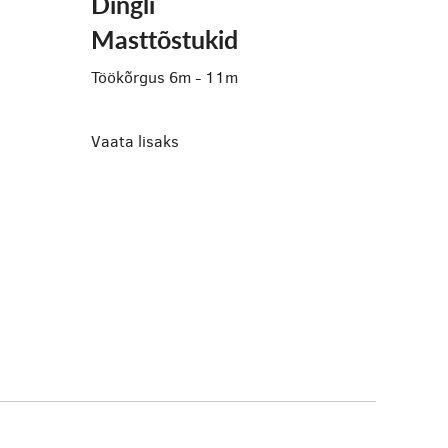
Dingli
Masttõstukid
Töökõrgus 6m - 11m
Vaata lisaks