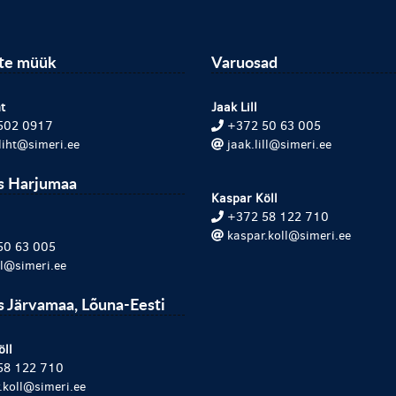
ite müük
Varuosad
t
Jaak Lill
502 0917
+372 50 63 005
.liht@simeri.ee
jaak.lill@simeri.ee
s Harjumaa
Kaspar Köll
+372 58 122 710
kaspar.koll@simeri.ee
50 63 005
ill@simeri.ee
 Järvamaa, Lõuna-Eesti
öll
58 122 710
.koll@simeri.ee