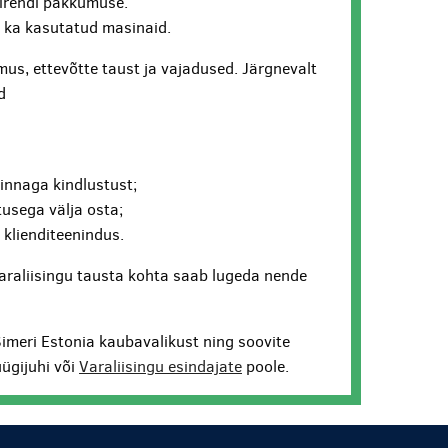
lirendi pakkumuse.
ui ka kasutatud masinaid.
us, ettevõtte taust ja vajadused. Järgnevalt
d
hinnaga kindlustust;
usega välja osta;
v klienditeenindus.
araliisingu tausta kohta saab lugeda nende
Simeri Estonia kaubavalikust ning soovite
ügijuhi või
Varaliisingu esindajate
poole.