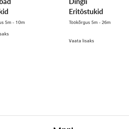
abad
Dingli
kid
Eritõstukid
us 5m - 10m
Töökõrgus 5m - 26m
isaks
Vaata lisaks