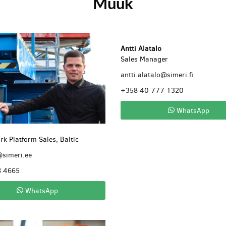
Müük
Antti Alatalo
Sales Manager
antti.alatalo@simeri.fi
+358 40 777 1320
WhatsApp
rk Platform Sales, Baltic
@simeri.ee
8 4665
WhatsApp