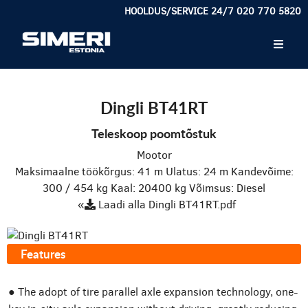
HOOLDUS/SERVICE 24/7 020 770 5820
Dingli BT41RT
Teleskoop poomtõstuk
Mootor
Maksimaalne töökõrgus: 41 m
Ulatus: 24 m
Kandevõime:
300 / 454 kg
Kaal: 20400 kg
Võimsus: Diesel
«
Laadi alla Dingli BT41RT.pdf
Features
● The adopt of tire parallel axle expansion technology, one-