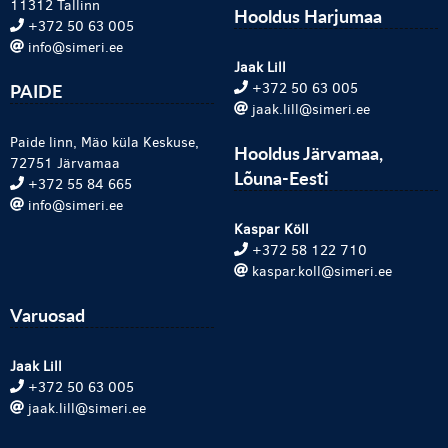
11312 Tallinn
Hooldus Harjumaa
+372 50 63 005
info@simeri.ee
Jaak Lill
PAIDE
+372 50 63 005
jaak.lill@simeri.ee
Paide linn, Mäo küla Keskuse,
Hooldus Järvamaa,
72751 Järvamaa
Lõuna-Eesti
+372 55 84 665
info@simeri.ee
Kaspar Köll
+372 58 122 710
kaspar.koll@simeri.ee
Varuosad
Jaak Lill
+372 50 63 005
jaak.lill@simeri.ee