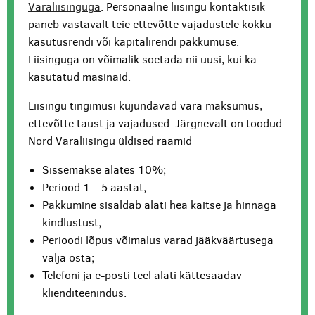
Varaliisinguga
. Personaalne liisingu kontaktisik
paneb vastavalt teie ettevõtte vajadustele kokku
kasutusrendi või kapitalirendi pakkumuse.
Liisinguga on võimalik soetada nii uusi, kui ka
kasutatud masinaid.
Liisingu tingimusi kujundavad vara maksumus,
ettevõtte taust ja vajadused. Järgnevalt on toodud
Nord Varaliisingu üldised raamid
Sissemakse alates 10%;
Periood 1 – 5 aastat;
Pakkumine sisaldab alati hea kaitse ja hinnaga
kindlustust;
Perioodi lõpus võimalus varad jääkväärtusega
välja osta;
Telefoni ja e-posti teel alati kättesaadav
klienditeenindus.