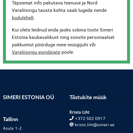
Täpsemat info pakutava teenuse ja Nord
Varaliisingu tausta kohta saab lugeda nende
kodulehelt
.
Kui olete leidnud enda jaoks sobiva toote Simeri
Estonia kaubavalikust ning soovite personaalset
pakkumist pöörduge meie müügijuhi või
Varaliisingu esindajate
poole.
SIMERI ESTONIA OÜ
Tõstukite müük
Kristo Liht
Tallinn
+372 502 0917
kristo.liht@simeri.ee
Asula 1-2