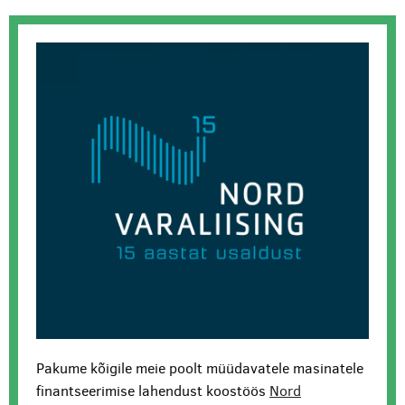
Pakume kõigile meie poolt müüdavatele masinatele
finantseerimise lahendust koostöös
Nord