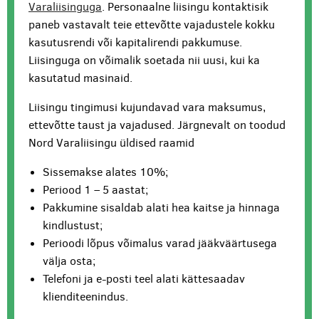
Varaliisinguga
. Personaalne liisingu kontaktisik
paneb vastavalt teie ettevõtte vajadustele kokku
kasutusrendi või kapitalirendi pakkumuse.
Liisinguga on võimalik soetada nii uusi, kui ka
kasutatud masinaid.
Liisingu tingimusi kujundavad vara maksumus,
ettevõtte taust ja vajadused. Järgnevalt on toodud
Nord Varaliisingu üldised raamid
Sissemakse alates 10%;
Periood 1 – 5 aastat;
Pakkumine sisaldab alati hea kaitse ja hinnaga
kindlustust;
Perioodi lõpus võimalus varad jääkväärtusega
välja osta;
Telefoni ja e-posti teel alati kättesaadav
klienditeenindus.