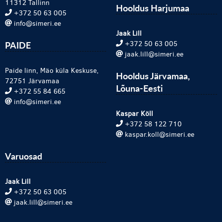
11312 Tallinn
Hooldus Harjumaa
+372 50 63 005
info@simeri.ee
Jaak Lill
PAIDE
+372 50 63 005
jaak.lill@simeri.ee
Paide linn, Mäo küla Keskuse,
Hooldus Järvamaa,
72751 Järvamaa
Lõuna-Eesti
+372 55 84 665
info@simeri.ee
Kaspar Köll
+372 58 122 710
kaspar.koll@simeri.ee
Varuosad
Jaak Lill
+372 50 63 005
jaak.lill@simeri.ee