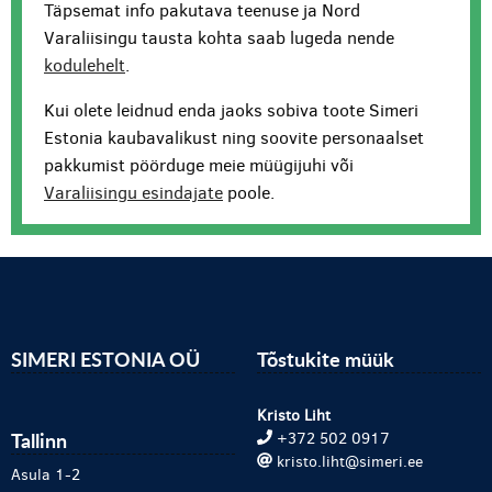
Täpsemat info pakutava teenuse ja Nord
Varaliisingu tausta kohta saab lugeda nende
kodulehelt
.
Kui olete leidnud enda jaoks sobiva toote Simeri
Estonia kaubavalikust ning soovite personaalset
pakkumist pöörduge meie müügijuhi või
Varaliisingu esindajate
poole.
SIMERI ESTONIA OÜ
Tõstukite müük
Kristo Liht
Tallinn
+372 502 0917
kristo.liht@simeri.ee
Asula 1-2