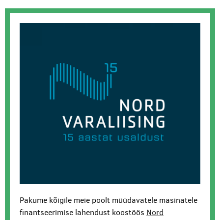
Pakume kõigile meie poolt müüdavatele masinatele
finantseerimise lahendust koostöös
Nord