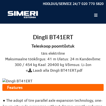
HOOLDUS/SERVICE 24/7 020 770 5820
Dingli BT41ERT
Teleskoop poomtõstuk
täis elektriline
Maksimaalne töökõrgus: 41 m
Ulatus: 24 m
Kandevõime:
300 / 454 kg
Kaal: 20400 kg
Võimsus: Li-Ion
«
Laadi alla Dingli BT41ERT.pdf
Features
● The adopt of tire parallel axle expansion technology, one-