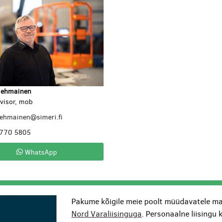
lehmainen
visor, mob
lehmainen@simeri.fi
 770 5805
WhatsApp
Pakume kõigile meie poolt müüdavatele ma
Nord Varaliisinguga
. Personaalne liisingu 