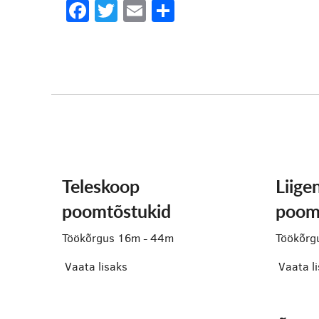
Facebook
Twitter
Email
Share
Teleskoop
Liige
poomtõstukid
poom
Töökõrgus 16m - 44m
Töökõrg
Vaata lisaks
Vaata l