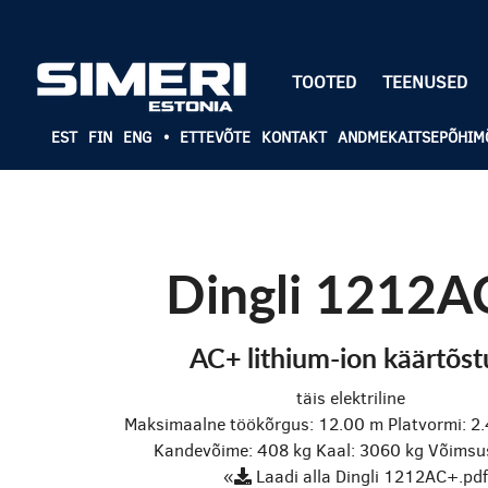
TOOTED
TEENUSED
EST
FIN
ENG
•
ETTEVÕTE
KONTAKT
ANDMEKAITSEPÕHIM
Dingli 1212A
AC+ lithium-ion käärtõst
täis elektriline
Maksimaalne töökõrgus: 12.00 m
Platvormi: 2
Kandevõime: 408 kg
Kaal: 3060 kg
Võimsus
«
Laadi alla Dingli 1212AC+.pdf