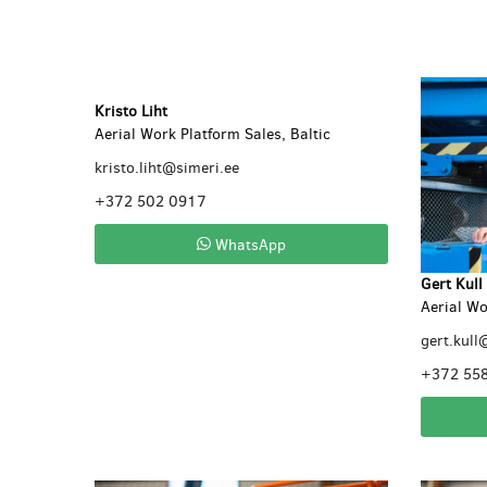
Kristo Liht
Aerial Work Platform Sales, Baltic
kristo.liht@simeri.ee
+372 502 0917
WhatsApp
Gert Kull
Aerial Wo
gert.kull
+372 55