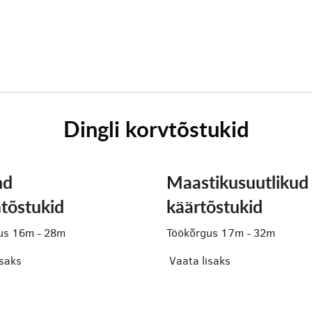
Dingli korvtõstukid
nd
Maastikusuutlikud
tõstukid
käärtõstukid
us 16m - 28m
Töökõrgus 17m - 32m
isaks
Vaata lisaks