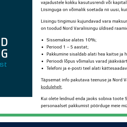
vajadustele kokku kasutusrendi või kapita
Liisinguga on võimalik soetada nii uusi, k
Liisingu tingimusi kujundavad vara maksum
on toodud Nord Varaliisingu üldised raami
Sissemakse alates 10%;
Periood 1 – 5 aastat;
Pakkumine sisaldab alati hea kaitse ja 
Perioodi lõpus võimalus varad jääkväärt
Telefoni ja e-posti teel alati kättesaada
Täpsemat info pakutava teenuse ja Nord V
kodulehelt
.
Kui olete leidnud enda jaoks sobiva toote 
personaalset pakkumist pöörduge meie mü