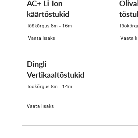
AC+ Li-Ion
Õliv
käärtõstukid
tõstu
Töökõrgus 8m - 16m
Töökõrg
Vaata lisaks
Vaata l
Dingli
Vertikaaltõstukid
Töökõrgus 8m - 14m
Vaata lisaks