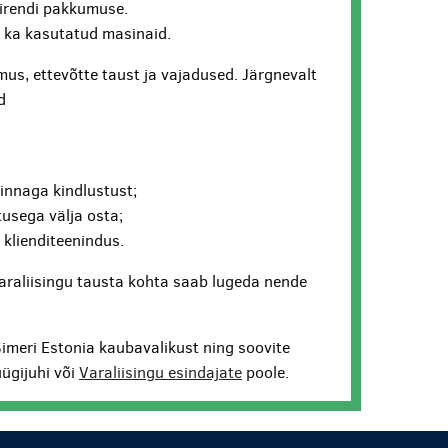
lirendi pakkumuse.
ui ka kasutatud masinaid.
us, ettevõtte taust ja vajadused. Järgnevalt
d
hinnaga kindlustust;
usega välja osta;
v klienditeenindus.
araliisingu tausta kohta saab lugeda nende
Simeri Estonia kaubavalikust ning soovite
ügijuhi või
Varaliisingu esindajate
poole.