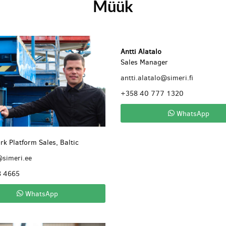
Müük
Antti Alatalo
Sales Manager
antti.alatalo@simeri.fi
+358 40 777 1320
WhatsApp
rk Platform Sales, Baltic
@simeri.ee
8 4665
WhatsApp