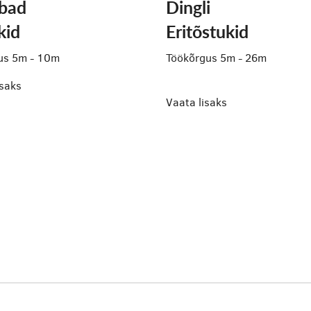
abad
Dingli
kid
Eritõstukid
us 5m - 10m
Töökõrgus 5m - 26m
isaks
Vaata lisaks