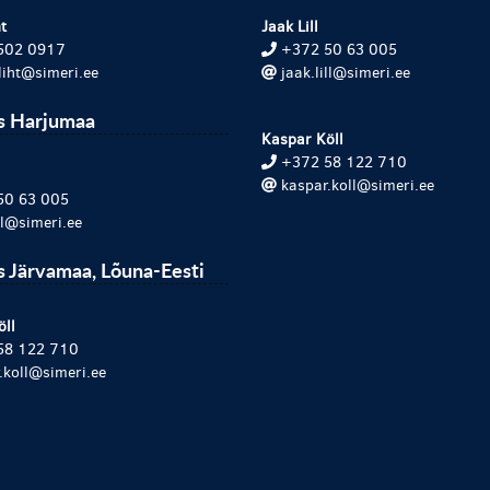
t
Jaak Lill
502 0917
+372 50 63 005
.liht@simeri.ee
jaak.lill@simeri.ee
s Harjumaa
Kaspar Köll
+372 58 122 710
kaspar.koll@simeri.ee
50 63 005
ill@simeri.ee
 Järvamaa, Lõuna-Eesti
öll
58 122 710
.koll@simeri.ee