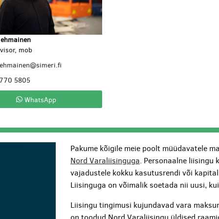
lehmainen
visor, mob
lehmainen@simeri.fi
 770 5805
WhatsApp
Pakume kõigile meie poolt müüdavatele ma
Nord Varaliisinguga
. Personaalne liisingu 
vajadustele kokku kasutusrendi või kapita
Liisinguga on võimalik soetada nii uusi, k
Liisingu tingimusi kujundavad vara maksum
on toodud Nord Varaliisingu üldised raami