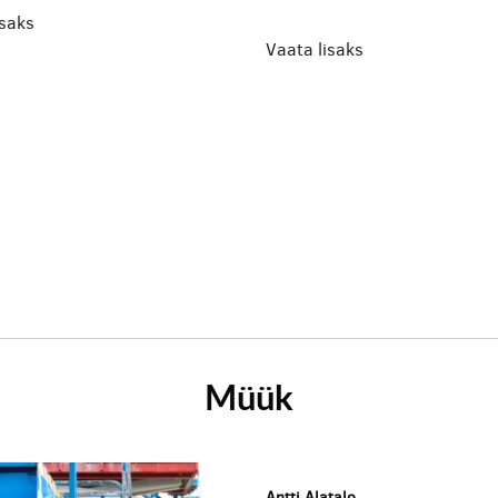
isaks
Vaata lisaks
Müük
Antti Alatalo