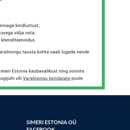
hinnaga kindlustust;
usega välja osta;
v klienditeenindus.
araliisingu tausta kohta saab lugeda nende
Simeri Estonia kaubavalikust ning soovite
ügijuhi või
Varaliisingu esindajate
poole.
SIMERI ESTONIA OÜ
FACEBOOK