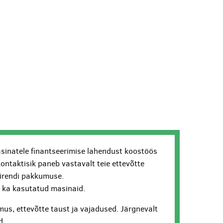
sinatele finantseerimise lahendust koostöös
kontaktisik paneb vastavalt teie ettevõtte
lirendi pakkumuse.
ui ka kasutatud masinaid.
us, ettevõtte taust ja vajadused. Järgnevalt
d