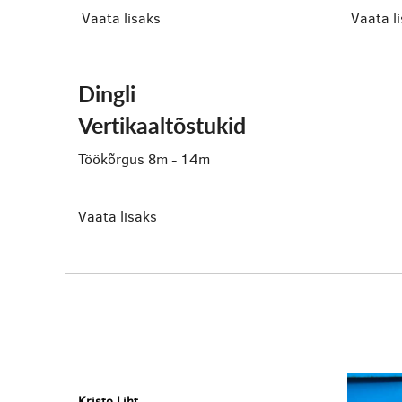
Vaata lisaks
Vaata l
Dingli
Vertikaaltõstukid
Töökõrgus 8m - 14m
Vaata lisaks
Kristo Liht