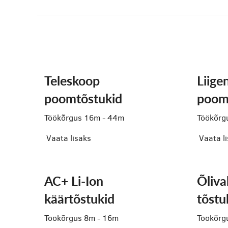
Teleskoop
Liige
poomtõstukid
poom
Töökõrgus 16m - 44m
Töökõrg
Vaata lisaks
Vaata l
AC+ Li-Ion
Õliv
käärtõstukid
tõstu
Töökõrgus 8m - 16m
Töökõrg