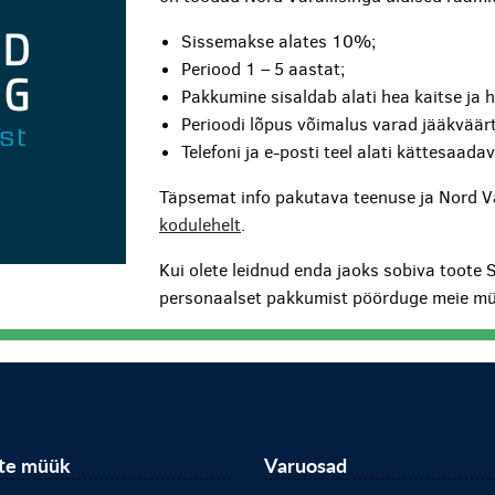
Sissemakse alates 10%;
Periood 1 – 5 aastat;
Pakkumine sisaldab alati hea kaitse ja 
Perioodi lõpus võimalus varad jääkväärt
Telefoni ja e-posti teel alati kättesaada
Täpsemat info pakutava teenuse ja Nord V
kodulehelt
.
Kui olete leidnud enda jaoks sobiva toote 
personaalset pakkumist pöörduge meie mü
ite müük
Varuosad