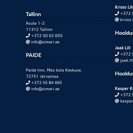
Kristo Lih
Tallinn
+372 
kristo
Asula 1-2
11312 Tallinn
Hooldu
+372 50 63 005
info@simeri.ee
Jaak Lill
PAIDE
+372 
jaak.l
Paide linn, Mäo küla Keskuse,
Hooldus
72751 Järvamaa
+372 55 84 665
Kaspar K
info@simeri.ee
+372 
kaspar