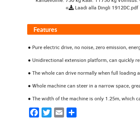
Kandevõime: 750 kg
Kaal: 11750 kg
Võimsus:
«
Laadi alla Dingli 1912DC.pdf
Features
● Pure electric drive, no noise, zero emission, en
● Unidirectional extension platform, can quickly r
● The whole can drive normally when full loading at
● Whole machine can steer in a narrow space, great
● The width of the machine is only 1.25m, which 
Facebook
Twitter
Email
Share