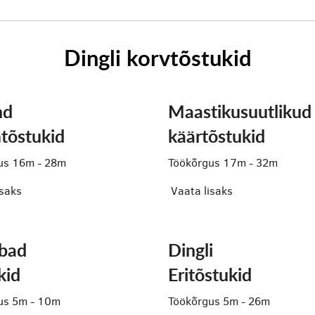
Dingli korvtõstukid
nd
Maastikusuutlikud
tõstukid
käärtõstukid
us 16m - 28m
Töökõrgus 17m - 32m
isaks
Vaata lisaks
abad
Dingli
kid
Eritõstukid
us 5m - 10m
Töökõrgus 5m - 26m