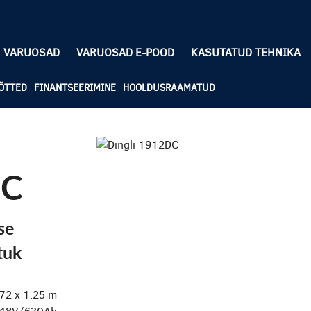
VARUOSAD
VARUOSAD E-POOD
KASUTATUD TEHNIKA
ÕTTED
FINANTSEERIMINE
HOOLDUSRAAMATUD
DC
se
tuk
.72 x 1.25 m