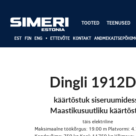
TOOTED
TEENUSED
EST
FIN
ENG
•
ETTEVÕTE
KONTAKT
ANDMEKAITSEPÕHIM
Dingli 1912
käärtõstuk siseruumides
Maastikusuutliku käärtõs
täis elektriline
Maksimaalne töökõrgus: 19.00 m
Platvormi: 4