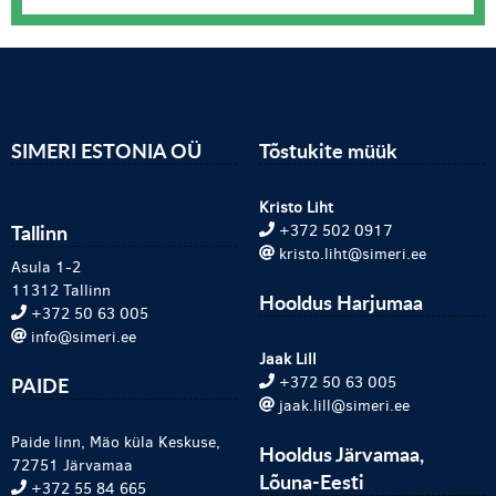
SIMERI ESTONIA OÜ
Tõstukite müük
Kristo Liht
Tallinn
+372 502 0917
kristo.liht@simeri.ee
Asula 1-2
11312 Tallinn
Hooldus Harjumaa
+372 50 63 005
info@simeri.ee
Jaak Lill
PAIDE
+372 50 63 005
jaak.lill@simeri.ee
Paide linn, Mäo küla Keskuse,
Hooldus Järvamaa,
72751 Järvamaa
Lõuna-Eesti
+372 55 84 665