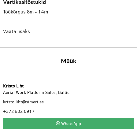
Vertikaaltõstukid
Töökõrgus 8m - 14m
Vaata lisaks
Müük
Kristo Liht
Aerial Work Platform Sales, Baltic
kristo.liht@simeri.ee
+372 502 0917
WhatsApp