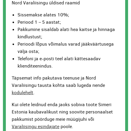
Nord Varaliisingu üldised raamid
Sissemakse alates 10%;
Periood 1 – 5 aastat;
Pakkumine sisaldab alati hea kaitse ja hinnaga
kindlustust;
Perioodi lõpus võimalus varad jääkväärtusega
välja osta;
Telefoni ja e-posti teel alati kättesaadav
klienditeenindus.
Täpsemat info pakutava teenuse ja Nord
Varaliisingu tausta kohta saab lugeda nende
kodulehelt
.
Kui olete leidnud enda jaoks sobiva toote Simeri
Estonia kaubavalikust ning soovite personaalset
pakkumist pöörduge meie müügijuhi või
Varaliisingu esindajate
poole.