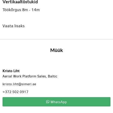
Vertikaaltõstukid
Töökõrgus 8m - 14m
Vaata lisaks
Müük
Kristo Liht
Aerial Work Platform Sales, Baltic
kristo.liht@simeri.ee
+372 502 0917
WhatsApp