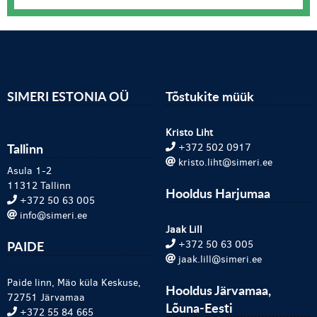
SIMERI ESTONIA OÜ
Tõstukite müük
Kristo Liht
Tallinn
+372 502 0917
kristo.liht@simeri.ee
Asula 1-2
11312 Tallinn
Hooldus Harjumaa
+372 50 63 005
info@simeri.ee
Jaak Lill
PAIDE
+372 50 63 005
jaak.lill@simeri.ee
Paide linn, Mäo küla Keskuse,
Hooldus Järvamaa,
72751 Järvamaa
Lõuna-Eesti
+372 55 84 665