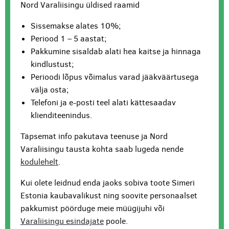
Nord Varaliisingu üldised raamid
Sissemakse alates 10%;
Periood 1 – 5 aastat;
Pakkumine sisaldab alati hea kaitse ja hinnaga
kindlustust;
Perioodi lõpus võimalus varad jääkväärtusega
välja osta;
Telefoni ja e-posti teel alati kättesaadav
klienditeenindus.
Täpsemat info pakutava teenuse ja Nord
Varaliisingu tausta kohta saab lugeda nende
kodulehelt
.
Kui olete leidnud enda jaoks sobiva toote Simeri
Estonia kaubavalikust ning soovite personaalset
pakkumist pöörduge meie müügijuhi või
Varaliisingu esindajate
poole.