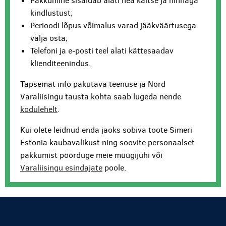
Pakkumine sisaldab alati hea kaitse ja hinnaga
kindlustust;
Perioodi lõpus võimalus varad jääkväärtusega
välja osta;
Telefoni ja e-posti teel alati kättesaadav
klienditeenindus.
Täpsemat info pakutava teenuse ja Nord
Varaliisingu tausta kohta saab lugeda nende
kodulehelt
.
Kui olete leidnud enda jaoks sobiva toote Simeri
Estonia kaubavalikust ning soovite personaalset
pakkumist pöörduge meie müügijuhi või
Varaliisingu esindajate
poole.