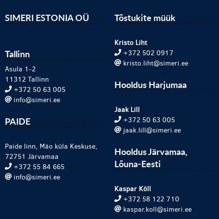
SIMERI ESTONIA OÜ
Tõstukite müük
Kristo Liht
Tallinn
+372 502 0917
kristo.liht@simeri.ee
Asula 1-2
11312 Tallinn
Hooldus Harjumaa
+372 50 63 005
info@simeri.ee
Jaak Lill
PAIDE
+372 50 63 005
jaak.lill@simeri.ee
Paide linn, Mäo küla Keskuse,
Hooldus Järvamaa,
72751 Järvamaa
Lõuna-Eesti
+372 55 84 665
info@simeri.ee
Kaspar Köll
+372 58 122 710
kaspar.koll@simeri.ee