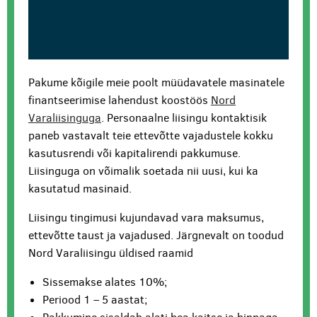
Pakume kõigile meie poolt müüdavatele masinatele
finantseerimise lahendust koostöös
Nord
Varaliisinguga
. Personaalne liisingu kontaktisik
paneb vastavalt teie ettevõtte vajadustele kokku
kasutusrendi või kapitalirendi pakkumuse.
Liisinguga on võimalik soetada nii uusi, kui ka
kasutatud masinaid.
Liisingu tingimusi kujundavad vara maksumus,
ettevõtte taust ja vajadused. Järgnevalt on toodud
Nord Varaliisingu üldised raamid
Sissemakse alates 10%;
Periood 1 – 5 aastat;