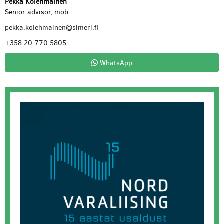
Pekka Kolehmainen
Senior advisor, mob
pekka.kolehmainen@simeri.fi
+358 20 770 5805
WhatsApp