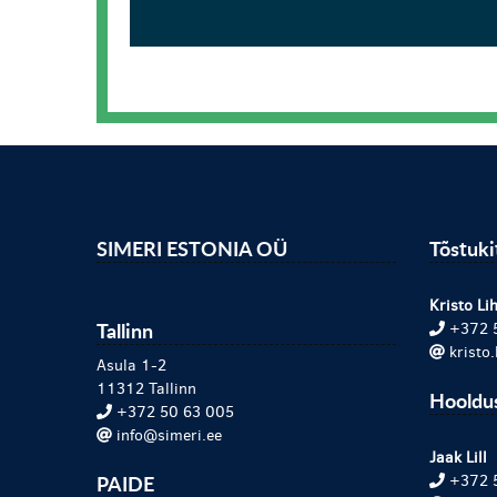
SIMERI ESTONIA OÜ
Tõstuk
Kristo Lih
Tallinn
+372 
kristo
Asula 1-2
11312 Tallinn
Hooldu
+372 50 63 005
info@simeri.ee
Jaak Lill
PAIDE
+372 