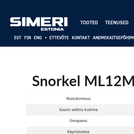
TOOTED
TEENUSED
EST
FIN
ENG
•
ETTEVÕTE
KONTAKT
ANDMEKAITSEPÕHIM
Snorkel ML1
Nostokorkeus:
Suurin sallittu kuorma:
Omapaino:
Käyttövoima: