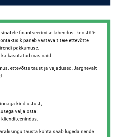
sinatele finantseerimise lahendust koostöös
kontaktisik paneb vastavalt teie ettevõtte
lirendi pakkumuse.
ui ka kasutatud masinaid.
us, ettevõtte taust ja vajadused. Järgnevalt
d
hinnaga kindlustust;
usega välja osta;
v klienditeenindus.
araliisingu tausta kohta saab lugeda nende