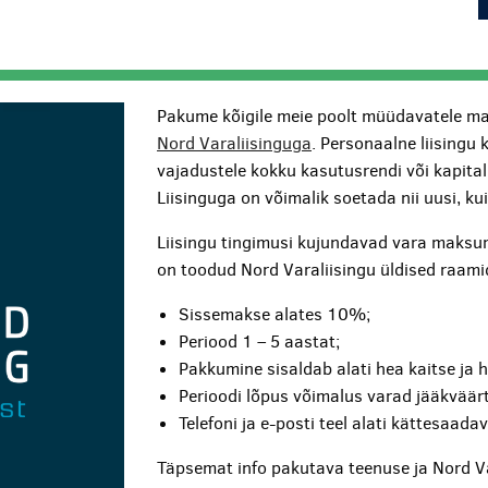
Pakume kõigile meie poolt müüdavatele ma
Nord Varaliisinguga
. Personaalne liisingu 
vajadustele kokku kasutusrendi või kapita
Liisinguga on võimalik soetada nii uusi, k
Liisingu tingimusi kujundavad vara maksum
on toodud Nord Varaliisingu üldised raami
Sissemakse alates 10%;
Periood 1 – 5 aastat;
Pakkumine sisaldab alati hea kaitse ja 
Perioodi lõpus võimalus varad jääkväärt
Telefoni ja e-posti teel alati kättesaada
Täpsemat info pakutava teenuse ja Nord V