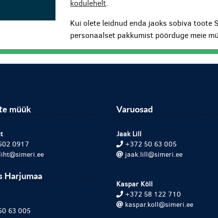
kodulehelt
.
Kui olete leidnud enda jaoks sobiva toote 
personaalset pakkumist pöörduge meie mü
ite müük
Varuosad
t
Jaak Lill
502 0917
+372 50 63 005
.liht@simeri.ee
jaak.lill@simeri.ee
s Harjumaa
Kaspar Köll
+372 58 122 710
kaspar.koll@simeri.ee
50 63 005