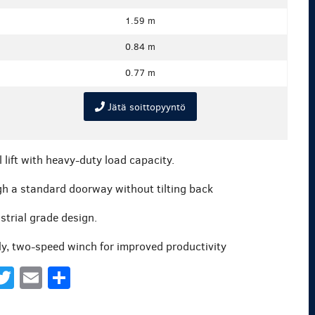
1.59 m
0.84 m
0.77 m
Jätä soittopyyntö
 lift with heavy-duty load capacity.
h a standard doorway without tilting back
strial grade design.
fly, two-speed winch for improved productivity
acebook
Twitter
Email
Share