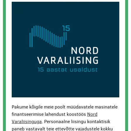
Pakume kõigile meie poolt müüdavatele masinatele
finantseerimise lahendust koostöös
Nord
Varaliisinguga
. Personaalne liisingu kontaktisik
paneb vastavalt teie ettevõtte vajadustele kokku