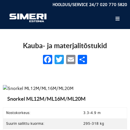
HOOLDUS/SERVICE 24/7 020 770 5820
Kauba- ja materjalitõstukid
Facebook
Twitter
Email
Share
Snorkel ML12M/ML16M/ML20M
Nostokorkeus:
3.3-4.9 m
Suurin sallittu kuorma:
295-318 kg