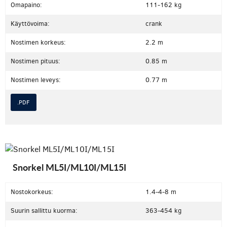
Omapaino:
111-162 kg
Käyttövoima:
crank
Nostimen korkeus:
2.2 m
Nostimen pituus:
0.85 m
Nostimen leveys:
0.77 m
.PDF
Snorkel ML5I/ML10I/ML15I
Nostokorkeus:
1.4-4-8 m
Suurin sallittu kuorma:
363-454 kg