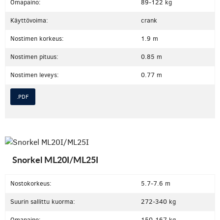
Omapaino:
89-122 kg
Käyttövoima:
crank
Nostimen korkeus:
1.9 m
Nostimen pituus:
0.85 m
Nostimen leveys:
0.77 m
.PDF
Snorkel ML20I/ML25I
Nostokorkeus:
5.7-7.6 m
Suurin sallittu kuorma:
272-340 kg
Omapaino:
150-167 kg