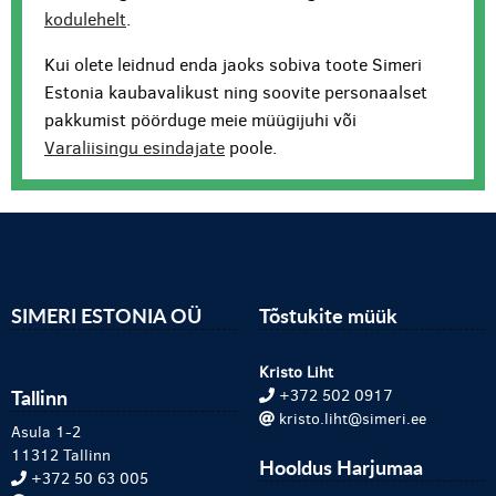
kodulehelt
.
Kui olete leidnud enda jaoks sobiva toote Simeri
Estonia kaubavalikust ning soovite personaalset
pakkumist pöörduge meie müügijuhi või
Varaliisingu esindajate
poole.
SIMERI ESTONIA OÜ
Tõstukite müük
Kristo Liht
Tallinn
+372 502 0917
kristo.liht@simeri.ee
Asula 1-2
11312 Tallinn
Hooldus Harjumaa
+372 50 63 005