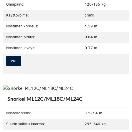
Omapaino:
120-135 kg
Käyttövoima:
crank
Nostimen korkeus:
1.59 m
Nostimen pituus:
0.84 m
Nostimen leveys:
0.77 m
.PDF
Snorkel ML12C/ML18C/ML24C
Nostokorkeus:
3.5-7.4 m
Suurin sallittu kuorma:
295-340 kg