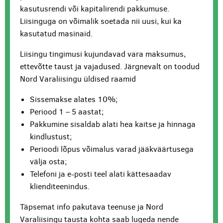
kasutusrendi või kapitalirendi pakkumuse.
Liisinguga on võimalik soetada nii uusi, kui ka
kasutatud masinaid.
Liisingu tingimusi kujundavad vara maksumus,
ettevõtte taust ja vajadused. Järgnevalt on toodud
Nord Varaliisingu üldised raamid
Sissemakse alates 10%;
Periood 1 – 5 aastat;
Pakkumine sisaldab alati hea kaitse ja hinnaga
kindlustust;
Perioodi lõpus võimalus varad jääkväärtusega
välja osta;
Telefoni ja e-posti teel alati kättesaadav
klienditeenindus.
Täpsemat info pakutava teenuse ja Nord
Varaliisingu tausta kohta saab lugeda nende