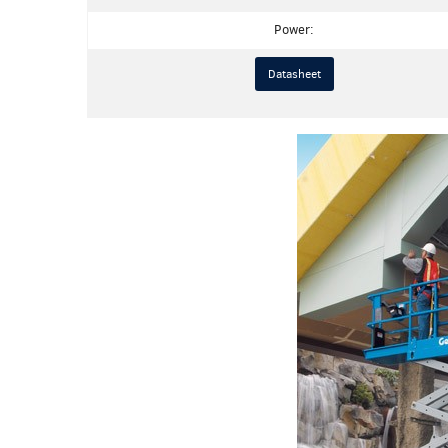
Power:
Datasheet