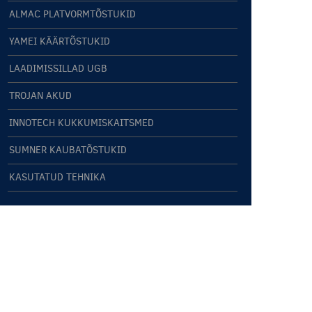
ALMAC PLATVORMTÕSTUKID
YAMEI KÄÄRTÕSTUKID
LAADIMISSILLAD UGB
TROJAN AKUD
INNOTECH KUKKUMISKAITSMED
SUMNER KAUBATÕSTUKID
KASUTATUD TEHNIKA