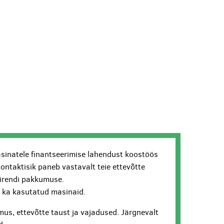
sinatele finantseerimise lahendust koostöös
kontaktisik paneb vastavalt teie ettevõtte
lirendi pakkumuse.
ui ka kasutatud masinaid.
us, ettevõtte taust ja vajadused. Järgnevalt