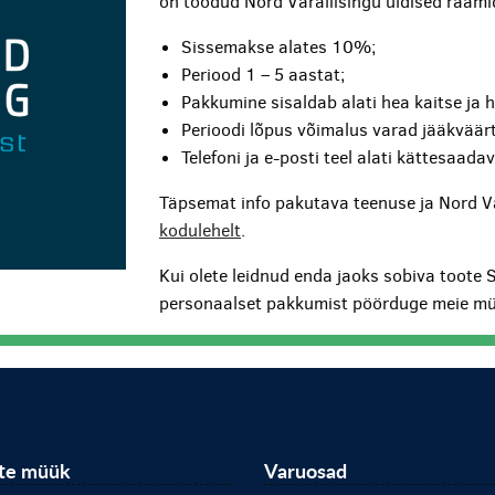
on toodud Nord Varaliisingu üldised raami
Sissemakse alates 10%;
Periood 1 – 5 aastat;
Pakkumine sisaldab alati hea kaitse ja 
Perioodi lõpus võimalus varad jääkväärt
Telefoni ja e-posti teel alati kättesaada
Täpsemat info pakutava teenuse ja Nord V
kodulehelt
.
Kui olete leidnud enda jaoks sobiva toote 
personaalset pakkumist pöörduge meie mü
ite müük
Varuosad