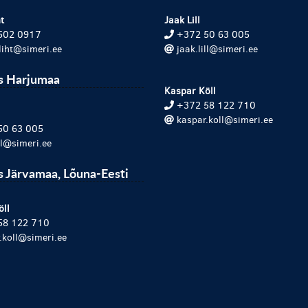
t
Jaak Lill
502 0917
+372 50 63 005
.liht@simeri.ee
jaak.lill@simeri.ee
s Harjumaa
Kaspar Köll
+372 58 122 710
kaspar.koll@simeri.ee
50 63 005
ill@simeri.ee
 Järvamaa, Lõuna-Eesti
öll
58 122 710
.koll@simeri.ee