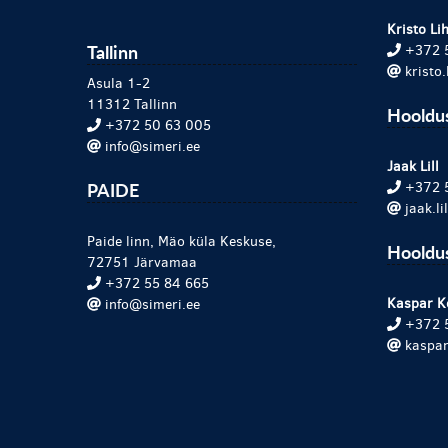
Kristo Lih
Tallinn
+372 
kristo
Asula 1-2
11312 Tallinn
Hooldu
+372 50 63 005
info@simeri.ee
Jaak Lill
PAIDE
+372 
jaak.l
Paide linn, Mäo küla Keskuse,
Hooldus
72751 Järvamaa
+372 55 84 665
Kaspar K
info@simeri.ee
+372 
kaspar