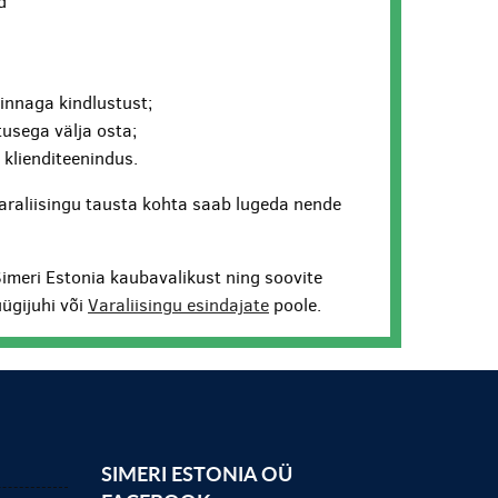
d
hinnaga kindlustust;
usega välja osta;
v klienditeenindus.
araliisingu tausta kohta saab lugeda nende
Simeri Estonia kaubavalikust ning soovite
ügijuhi või
Varaliisingu esindajate
poole.
SIMERI ESTONIA OÜ