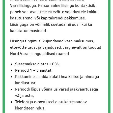
Varaliisinguga
. Personaalne liisingu kontaktisik
paneb vastavalt teie ettevõtte vajadustele kokku
kasutusrendi või kapitalirendi pakkumuse.
Liisinguga on võimalik soetada nii uusi, kui ka
kasutatud masinaid.
Liisingu tingimusi kujundavad vara maksumus,
ettevõtte taust ja vajadused. Järgnevalt on toodud
Nord Varaliisingu üldised raamid
Sissemakse alates 10%;
Periood 1 – 5 aastat;
Pakkumine sisaldab alati hea kaitse ja hinnaga
kindlustust;
Perioodi lõpus võimalus varad jääkväärtusega
välja osta;
Telefoni ja e-posti teel alati kättesaadav
klienditeenindus.