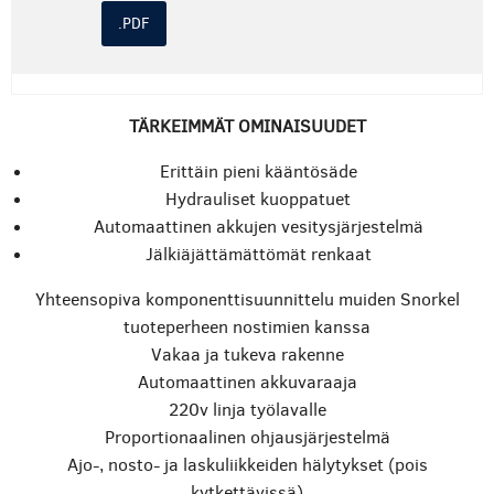
.PDF
TÄRKEIMMÄT OMINAISUUDET
Erittäin pieni kääntösäde
Hydrauliset kuoppatuet
Automaattinen akkujen vesitysjärjestelmä
Jälkiäjättämättömät renkaat
Yhteensopiva komponenttisuunnittelu muiden Snorkel
tuoteperheen nostimien kanssa
Vakaa ja tukeva rakenne
Automaattinen akkuvaraaja
220v linja työlavalle
Proportionaalinen ohjausjärjestelmä
Ajo-, nosto- ja laskuliikkeiden hälytykset (pois
kytkettävissä)