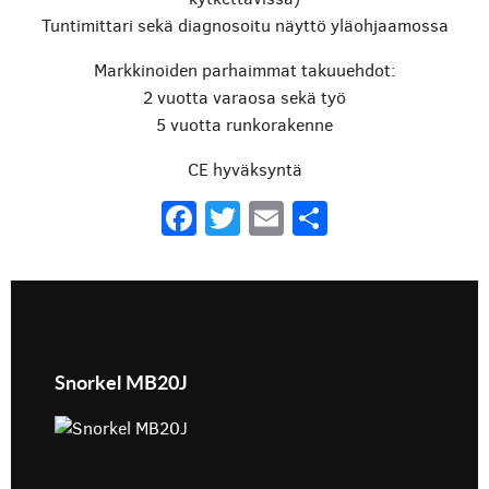
Tuntimittari sekä diagnosoitu näyttö yläohjaamossa
Markkinoiden parhaimmat takuuehdot:
2 vuotta varaosa sekä työ
5 vuotta runkorakenne
CE hyväksyntä
Facebook
Twitter
Email
Share
Snorkel MB20J