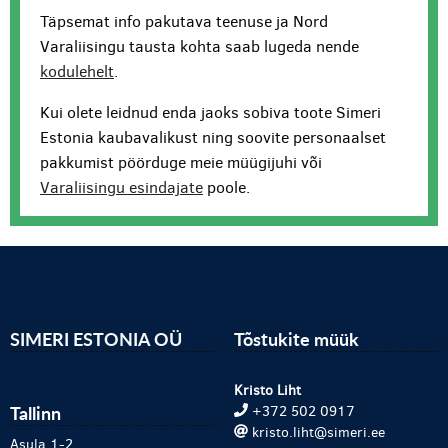
Täpsemat info pakutava teenuse ja Nord
Varaliisingu tausta kohta saab lugeda nende
kodulehelt
.
Kui olete leidnud enda jaoks sobiva toote Simeri
Estonia kaubavalikust ning soovite personaalset
pakkumist pöörduge meie müügijuhi või
Varaliisingu esindajate
poole.
SIMERI ESTONIA OÜ
Tõstukite müük
Kristo Liht
Tallinn
+372 502 0917
kristo.liht@simeri.ee
Asula 1-2