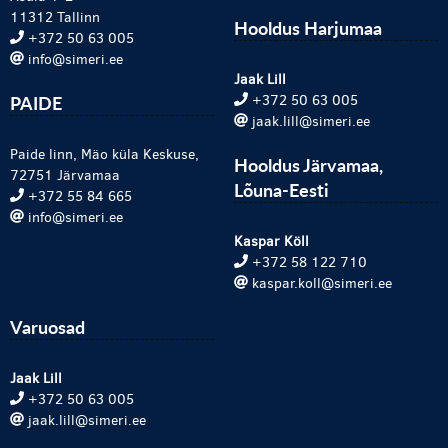
11312 Tallinn
Hooldus Harjumaa
+372 50 63 005
info@simeri.ee
Jaak Lill
PAIDE
+372 50 63 005
jaak.lill@simeri.ee
Paide linn, Mäo küla Keskuse,
Hooldus Järvamaa,
72751 Järvamaa
Lõuna-Eesti
+372 55 84 665
info@simeri.ee
Kaspar Köll
+372 58 122 710
kaspar.koll@simeri.ee
Varuosad
Jaak Lill
+372 50 63 005
jaak.lill@simeri.ee