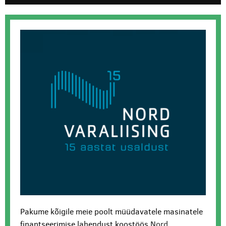
Pakume kõigile meie poolt müüdavatele masinatele
finantseerimise lahendust koostöös
Nord