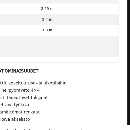
2.59 m
3.4 m
1.8 m
ÄT OMINAISUUDET
ttö, soveltuu sisä- ja ulkotiloihin
 nelipyöräveto 4×4
ti tasautuvat tukijalat
ettava työlava
tämättömät renkaat
loiva akselisto