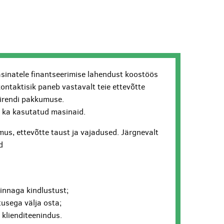
sinatele finantseerimise lahendust koostöös
kontaktisik paneb vastavalt teie ettevõtte
lirendi pakkumuse.
ui ka kasutatud masinaid.
us, ettevõtte taust ja vajadused. Järgnevalt
d
hinnaga kindlustust;
usega välja osta;
v klienditeenindus.