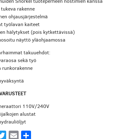
muiden Snorkel tuoteperheen nostimien kanssa
 tukeva rakenne
nen ohjausjärjestelmä
t työlavan kaiteet
den hälytykset (pois kytkettävissä)
gnosoitu näyttö yläohjaamossa
arhaimmat takuuehdot:
varaosa sekä työ
a runkorakenne
hyväksyntä
ÄVARUSTEET
eneraattori 110V/240V
ijalkojen alustat
ydrauliöljyt
acebook
Twitter
Email
Share