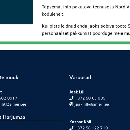
Täpsemat info pakutava teenuse ja Nord V
kodulehelt
.
Kui olete leidnud enda jaoks sobiva toote 
personaalset pakkumist pöörduge meie mü
ite müük
Varuosad
t
Jaak Lill
502 0917
+372 50 63 005
.liht@simeri.ee
jaak.lill@simeri.ee
s Harjumaa
Kaspar Köll
+372 58 122 710