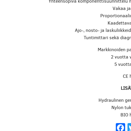
Yhteensopiva komponenttisuunnittelu 
Vakaa ja
Proportionaali
Kaadettava
Ajo-, nosto- ja laskuliikkei
Tuntimittari sekä dia
Markkinoiden p
2 vuotta 
5 vuott
CE 
LIS
Hydraulinen g
Nylon tuk
BIO h
F