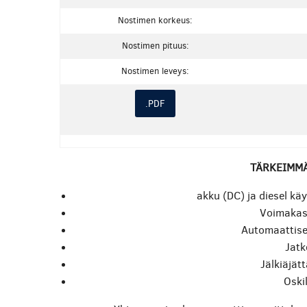
Nostimen korkeus:
Nostimen pituus:
Nostimen leveys:
.PDF
TÄRKEIMM
akku (DC) ja diesel käy
Voimakas
Automaattises
Jatk
Jälkiäjät
Oskil