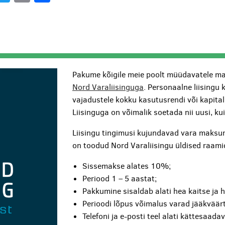
Pakume kõigile meie poolt müüdavatele ma
Nord Varaliisinguga
. Personaalne liisingu 
vajadustele kokku kasutusrendi või kapita
Liisinguga on võimalik soetada nii uusi, k
Liisingu tingimusi kujundavad vara maksum
on toodud Nord Varaliisingu üldised raami
Sissemakse alates 10%;
Periood 1 – 5 aastat;
Pakkumine sisaldab alati hea kaitse ja 
Perioodi lõpus võimalus varad jääkväärt
Telefoni ja e-posti teel alati kättesaada