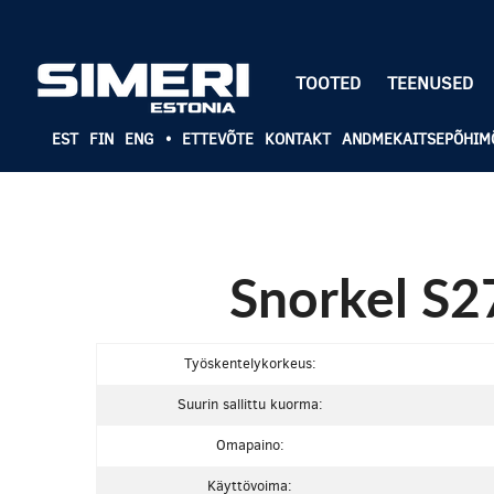
TOOTED
TEENUSED
EST
FIN
ENG
•
ETTEVÕTE
KONTAKT
ANDMEKAITSEPÕHIM
Snorkel S2
Työskentelykorkeus:
Suurin sallittu kuorma:
Omapaino:
Käyttövoima: