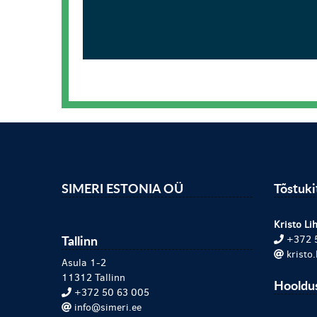
SIMERI ESTONIA OÜ
Tõstuk
Kristo Lih
Tallinn
+372 
kristo
Asula 1-2
11312 Tallinn
Hooldu
+372 50 63 005
info@simeri.ee