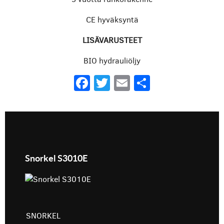
CE hyväksyntä
LISÄVARUSTEET
BIO hydrauliöljy
Facebook
Twitter
Email
Share
Snorkel S3010E
SNORKEL