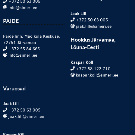
+372 50 63 005
info@simeri.ee
Jaak Lill
PAIDE
+372 50 63 005
jaak.lill@simeri.ee
Paide linn, Mäo küla Keskuse,
Hooldus Järvamaa,
72751 Järvamaa
Lõuna-Eesti
+372 55 84 665
info@simeri.ee
Kaspar Köll
+372 58 122 710
kaspar.koll@simeri.ee
Varuosad
Jaak Lill
+372 50 63 005
jaak.lill@simeri.ee
Kaspar Köll