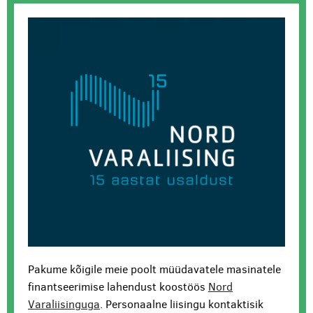
Pakume kõigile meie poolt müüdavatele masinatele
finantseerimise lahendust koostöös
Nord
Varaliisinguga
. Personaalne liisingu kontaktisik