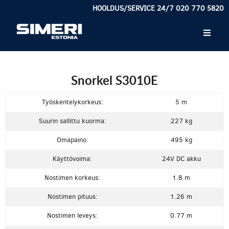
HOOLDUS/SERVICE 24/7 020 770 5820
Snorkel S3010E
Työskentelykorkeus:
5 m
Suurin sallittu kuorma:
227 kg
Omapaino:
495 kg
Käyttövoima:
24V DC akku
Nostimen korkeus:
1.8 m
Nostimen pituus:
1.26 m
Nostimen leveys:
0.77 m