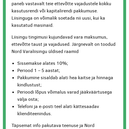
paneb vastavalt teie ettevõtte vajadustele kokku
kasutusrendi või kapitalirendi pakkumuse.
Liisinguga on võimalik soetada nii uusi, kui ka
kasutatud masinaid.
Liisingu tingimusi kujundavad vara maksumus,
ettevõtte taust ja vajadused. Järgnevalt on toodud
Nord Varaliisingu üldised raamid
Sissemakse alates 10%;
Periood 1 – 5 aastat;
Pakkumine sisaldab alati hea kaitse ja hinnaga
kindlustust;
Perioodi lõpus võimalus varad jääkväärtusega
välja osta;
Telefoni ja e-posti teel alati kättesaadav
klienditeenindus.
Täpsemat info pakutava teenuse ja Nord