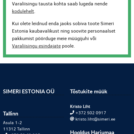
Varaliisingu tausta kohta saab lugeda nende
kodulehelt
.
Kui olete leidnud enda jaoks sobiva toote Simeri
Estonia kaubavalikust ning soovite personaalset
pakkumist pöörduge meie müügijuhi või
Varaliisingu esindajate
poole.
SIMERI ESTONIA OÜ
Tõstukite müük
Kristo Liht
Tallinn
+372 502 0917
kristo.liht@simeri.ee
Asula 1-2
11312 Tallinn
Hooldus Harjumaa