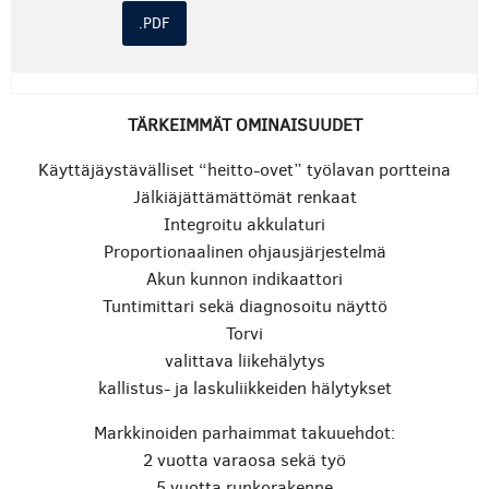
.PDF
TÄRKEIMMÄT OMINAISUUDET
Käyttäjäystävälliset “heitto-ovet” työlavan portteina
Jälkiäjättämättömät renkaat
Integroitu akkulaturi
Proportionaalinen ohjausjärjestelmä
Akun kunnon indikaattori
Tuntimittari sekä diagnosoitu näyttö
Torvi
valittava liikehälytys
kallistus- ja laskuliikkeiden hälytykset
Markkinoiden parhaimmat takuuehdot:
2 vuotta varaosa sekä työ
5 vuotta runkorakenne