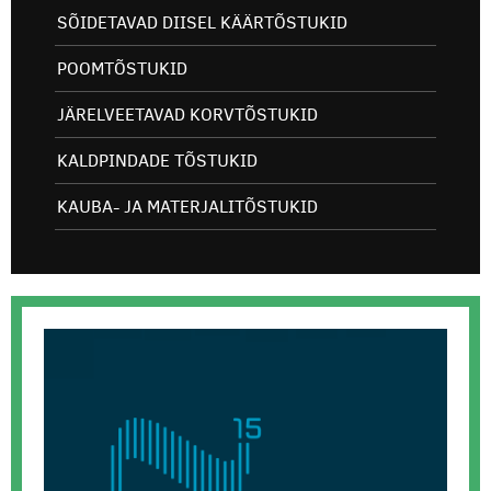
SÕIDETAVAD DIISEL KÄÄRTÕSTUKID
POOMTÕSTUKID
JÄRELVEETAVAD KORVTÕSTUKID
KALDPINDADE TÕSTUKID
KAUBA- JA MATERJALITÕSTUKID