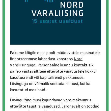
Pakume kõigile meie poolt müüdavatele masinatele
finantseerimise lahendust koostöös
Nord
Varaliisinguga
. Personaalne liisingu kontaktisik
paneb vastavalt teie ettevõtte vajadustele kokku
kasutusrendi või kapitalirendi pakkumuse.
Liisinguga on võimalik soetada nii uusi, kui ka
kasutatud masinaid.
Liisingu tingimusi kujundavad vara maksumus,
ettevõtte taust ja vajadused. Järgnevalt on toodud