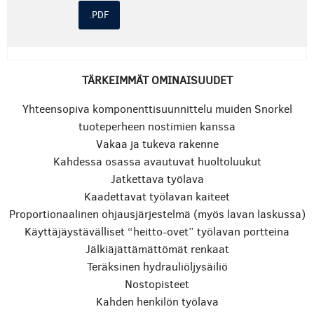
.PDF
TÄRKEIMMÄT OMINAISUUDET
Yhteensopiva komponenttisuunnittelu muiden Snorkel
tuoteperheen nostimien kanssa
Vakaa ja tukeva rakenne
Kahdessa osassa avautuvat huoltoluukut
Jatkettava työlava
Kaadettavat työlavan kaiteet
Proportionaalinen ohjausjärjestelmä (myös lavan laskussa)
Käyttäjäystävälliset “heitto-ovet” työlavan portteina
Jälkiäjättämättömät renkaat
Teräksinen hydrauliöljysäiliö
Nostopisteet
Kahden henkilön työlava