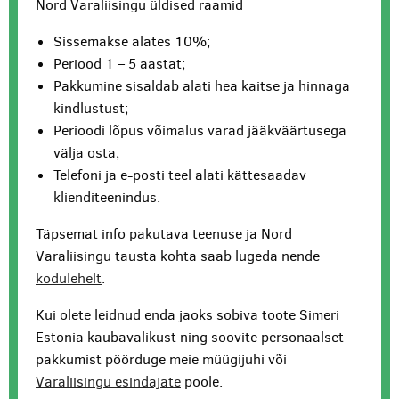
Nord Varaliisingu üldised raamid
Sissemakse alates 10%;
Periood 1 – 5 aastat;
Pakkumine sisaldab alati hea kaitse ja hinnaga
kindlustust;
Perioodi lõpus võimalus varad jääkväärtusega
välja osta;
Telefoni ja e-posti teel alati kättesaadav
klienditeenindus.
Täpsemat info pakutava teenuse ja Nord
Varaliisingu tausta kohta saab lugeda nende
kodulehelt
.
Kui olete leidnud enda jaoks sobiva toote Simeri
Estonia kaubavalikust ning soovite personaalset
pakkumist pöörduge meie müügijuhi või
Varaliisingu esindajate
poole.