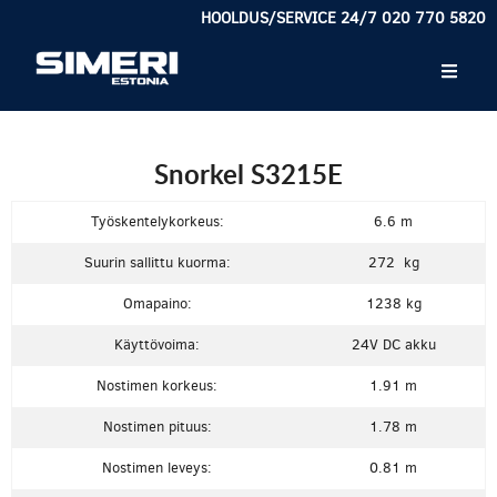
HOOLDUS/SERVICE 24/7 020 770 5820
Snorkel S3215E
Työskentelykorkeus:
6.6 m
Suurin sallittu kuorma:
272 kg
Omapaino:
1238 kg
Käyttövoima:
24V DC akku
Nostimen korkeus:
1.91 m
Nostimen pituus:
1.78 m
Nostimen leveys:
0.81 m