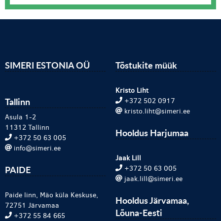
SIMERI ESTONIA OÜ
Tõstukite müük
Kristo Liht
Tallinn
+372 502 0917
kristo.liht@simeri.ee
Asula 1-2
11312 Tallinn
Hooldus Harjumaa
+372 50 63 005
info@simeri.ee
Jaak Lill
PAIDE
+372 50 63 005
jaak.lill@simeri.ee
Paide linn, Mäo küla Keskuse,
Hooldus Järvamaa,
72751 Järvamaa
Lõuna-Eesti
+372 55 84 665