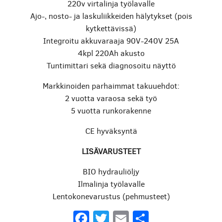
220v virtalinja työlavalle
Ajo-, nosto- ja laskuliikkeiden hälytykset (pois
kytkettävissä)
Integroitu akkuvaraaja 90V-240V 25A
4kpl 220Ah akusto
Tuntimittari sekä diagnosoitu näyttö
Markkinoiden parhaimmat takuuehdot:
2 vuotta varaosa sekä työ
5 vuotta runkorakenne
CE hyväksyntä
LISÄVARUSTEET
BIO hydrauliöljy
Ilmalinja työlavalle
Lentokonevarustus (pehmusteet)
Facebook
Twitter
Email
Share