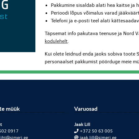
Pakkumine sisaldab alati hea kaitse ja 
Perioodi lõpus võimalus varad jääkväärt
Telefoni ja e-posti teel alati kättesaada
Täpsemat info pakutava teenuse ja Nord V
kodulehelt
.
Kui olete leidnud enda jaoks sobiva toote 
personaalset pakkumist pöörduge meie mü
ite müük
Varuosad
t
Jaak Lill
502 0917
+372 50 63 005
.liht@simeri.ee
jaak.lill@simeri.ee