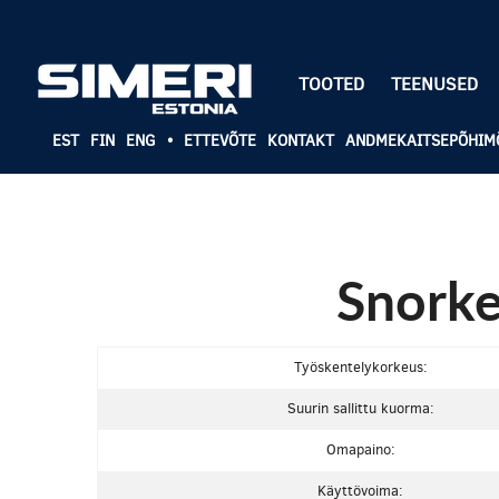
TOOTED
TEENUSED
EST
FIN
ENG
•
ETTEVÕTE
KONTAKT
ANDMEKAITSEPÕHIM
Snorke
Työskentelykorkeus:
Suurin sallittu kuorma:
Omapaino:
Käyttövoima: