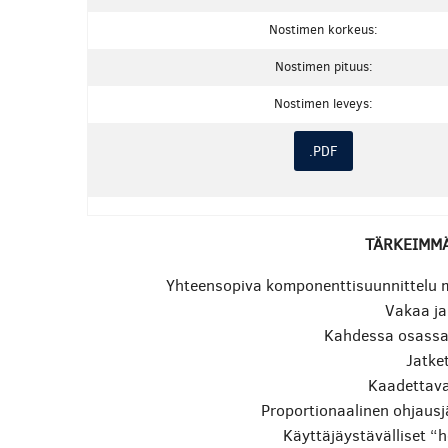
Nostimen korkeus:
Nostimen pituus:
Nostimen leveys:
.PDF
TÄRKEIMM
Yhteensopiva komponenttisuunnittelu 
Vakaa ja
Kahdessa osassa
Jatke
Kaadettava
Proportionaalinen ohjausj
Käyttäjäystävälliset “h