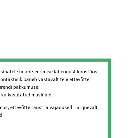
sinatele finantseerimise lahendust koostöös
kontaktisik paneb vastavalt teie ettevõtte
lirendi pakkumuse.
ui ka kasutatud masinaid.
us, ettevõtte taust ja vajadused. Järgnevalt
d