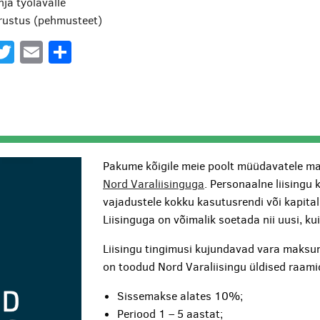
nja työlavalle
rustus (pehmusteet)
acebook
Twitter
Email
Share
Pakume kõigile meie poolt müüdavatele ma
Nord Varaliisinguga
. Personaalne liisingu 
vajadustele kokku kasutusrendi või kapita
Liisinguga on võimalik soetada nii uusi, k
Liisingu tingimusi kujundavad vara maksum
on toodud Nord Varaliisingu üldised raami
Sissemakse alates 10%;
Periood 1 – 5 aastat;