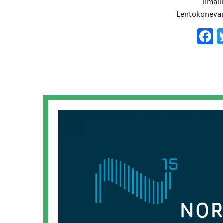
Ilmali
Lentokoneva
F