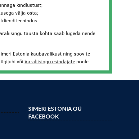
hinnaga kindlustust;
usega välja osta;
v klienditeenindus.
araliisingu tausta kohta saab lugeda nende
Simeri Estonia kaubavalikust ning soovite
ügijuhi või
Varaliisingu esindajate
poole.
SIMERI ESTONIA OÜ
FACEBOOK