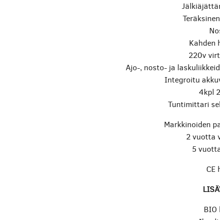
Jälkiäjätt
Teräksinen 
No
Kahden h
220v virt
Ajo-, nosto- ja laskuliikkei
Integroitu akk
4kpl 
Tuntimittari s
Markkinoiden p
2 vuotta 
5 vuott
CE 
LIS
BIO 