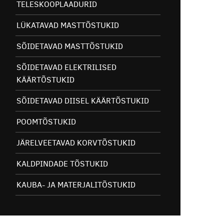
TELESKOOPLAADURID
LÜKATAVAD MASTTÕSTUKID
SÕIDETAVAD MASTTÕSTUKID
SÕIDETAVAD ELEKTRILISED
KÄÄRTÕSTUKID
SÕIDETAVAD DIISEL KÄÄRTÕSTUKID
POOMTÕSTUKID
JÄRELVEETAVAD KORVTÕSTUKID
KALDPINDADE TÕSTUKID
KAUBA- JA MATERJALITÕSTUKID