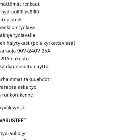
ämättömät renkaat
hydrauliöljysäiliö
stopisteet
enkilön työlava
alinja työlavalle
den hälytykset (pois kytkettävissä)
uvaraaja 90V-240V 25A
220Ah akusto
ekä diagnosoitu näyttö
arhaimmat takuuehdot:
varaosa sekä työ
a runkorakenne
hyväksyntä
ÄVARUSTEET
hydrauliöljy