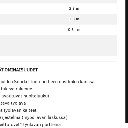
2.3 m
2.3 m
0.81 m
ÄT OMINAISUUDET
muiden Snorkel tuoteperheen nostimien kanssa
 tukeva rakenne
 avautuvat huoltoluukut
ttava työlava
t työlavan kaiteet
ärjestelmä (myös lavan laskussa)
eitto-ovet” työlavan portteina