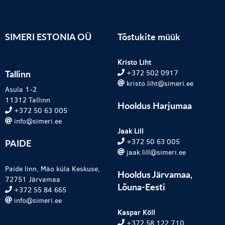
SIMERI ESTONIA OÜ
Tõstukite müük
Kristo Liht
Tallinn
+372 502 0917
kristo.liht@simeri.ee
Asula 1-2
11312 Tallinn
Hooldus Harjumaa
+372 50 63 005
info@simeri.ee
Jaak Lill
PAIDE
+372 50 63 005
jaak.lill@simeri.ee
Paide linn, Mäo küla Keskuse,
Hooldus Järvamaa,
72751 Järvamaa
Lõuna-Eesti
+372 55 84 665
info@simeri.ee
Kaspar Köll
+372 58 122 710