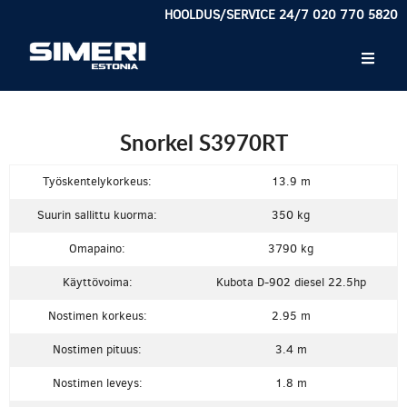
HOOLDUS/SERVICE 24/7 020 770 5820
Snorkel S3970RT
Työskentelykorkeus:
13.9 m
Suurin sallittu kuorma:
350 kg
Omapaino:
3790 kg
Käyttövoima:
Kubota D-902 diesel 22.5hp
Nostimen korkeus:
2.95 m
Nostimen pituus:
3.4 m
Nostimen leveys:
1.8 m