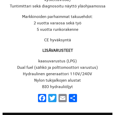
Tuntimittari sekä diagnosoitu näyttö yläohjaamossa
Markkinoiden parhaimmat takuuehdot:
2 vuotta varaosa sekä työ
5 vuotta runkorakenne
CE hyväksyntä
LISÄVARUSTEET
kaasuvarustus (LPG)
Dual fuel (sähkö ja polttomoottori varustus)
Hydraulinen generaattori 110V/240V
Nylon tukijalkojen alustat
BIO hydrauliöljyt
Facebook
Twitter
Email
Share