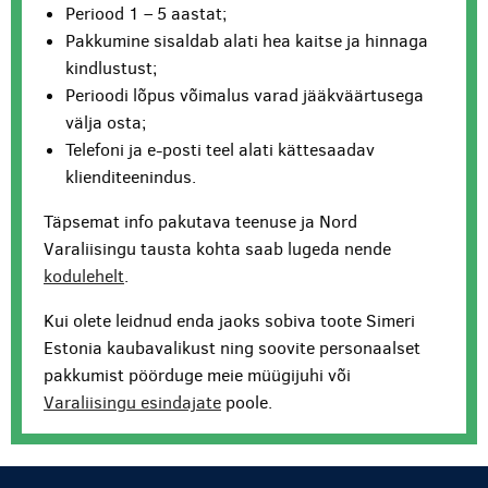
Periood 1 – 5 aastat;
Pakkumine sisaldab alati hea kaitse ja hinnaga
kindlustust;
Perioodi lõpus võimalus varad jääkväärtusega
välja osta;
Telefoni ja e-posti teel alati kättesaadav
klienditeenindus.
Täpsemat info pakutava teenuse ja Nord
Varaliisingu tausta kohta saab lugeda nende
kodulehelt
.
Kui olete leidnud enda jaoks sobiva toote Simeri
Estonia kaubavalikust ning soovite personaalset
pakkumist pöörduge meie müügijuhi või
Varaliisingu esindajate
poole.