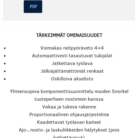
.PDF
TÄRKEIMMÄT OMINAISUUDET
Voimakas nelipyöräveto 4×4
Automaattisesti tasautuvat tukijalat
Jatkettava työlava
Jälkiäjättämättömät renkaat
Oskilloiva akselisto
Yhteensopiva komponenttisuunnittelu muiden Snorkel
tuoteperheen nostimien kanssa
Vakaa ja tukeva rakenne
Proportionaalinen ohjausjärjestelmä
Kaadettavat työlavan kaiteet
Ajo-, nosto- ja laskuliikkeiden hälytykset (pois
kytkettävissä)